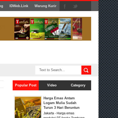
ng
IDWeb.Link
Warung Kurir
Popular Post
Video
Category
Harga Emas Antam
Logam Mulia Sudah
Turun 3 Hari Beruntun
Jakarta - Harga emas
produksi PT Aneka Tambang