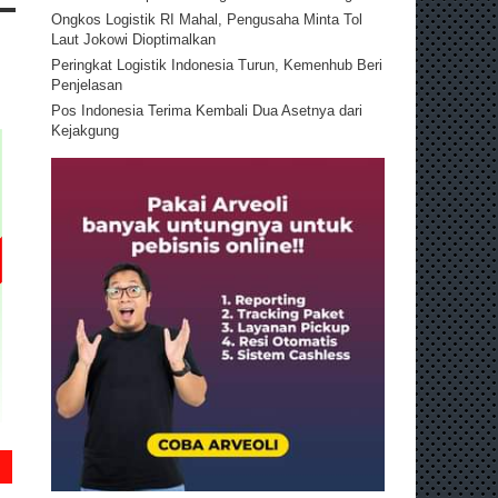
Ongkos Logistik RI Mahal, Pengusaha Minta Tol
Laut Jokowi Dioptimalkan
Peringkat Logistik Indonesia Turun, Kemenhub Beri
Penjelasan
Pos Indonesia Terima Kembali Dua Asetnya dari
Kejakgung