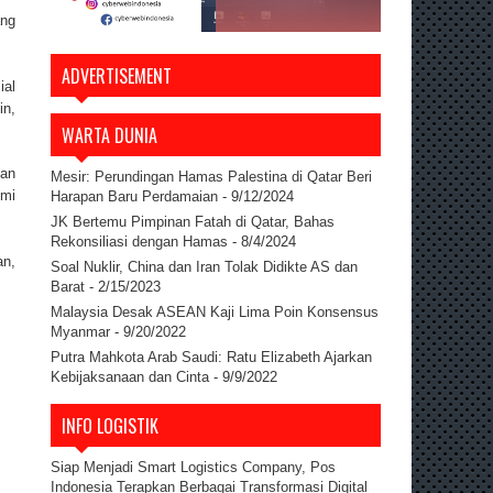
ang
ADVERTISEMENT
ial
in,
WARTA DUNIA
dan
Mesir: Perundingan Hamas Palestina di Qatar Beri
emi
Harapan Baru Perdamaian
- 9/12/2024
JK Bertemu Pimpinan Fatah di Qatar, Bahas
Rekonsiliasi dengan Hamas
- 8/4/2024
an,
Soal Nuklir, China dan Iran Tolak Didikte AS dan
Barat
- 2/15/2023
Malaysia Desak ASEAN Kaji Lima Poin Konsensus
Myanmar
- 9/20/2022
Putra Mahkota Arab Saudi: Ratu Elizabeth Ajarkan
Kebijaksanaan dan Cinta
- 9/9/2022
INFO LOGISTIK
Siap Menjadi Smart Logistics Company, Pos
Indonesia Terapkan Berbagai Transformasi Digital