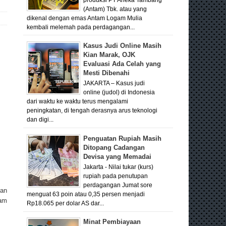
(Antam) Tbk. atau yang
dikenal dengan emas Antam Logam Mulia
kembali melemah pada perdagangan...
Kasus Judi Online Masih
Kian Marak, OJK
Evaluasi Ada Celah yang
Mesti Dibenahi
JAKARTA – Kasus judi
online (judol) di Indonesia
dari waktu ke waktu terus mengalami
peningkatan, di tengah derasnya arus teknologi
dan digi...
Penguatan Rupiah Masih
Ditopang Cadangan
Devisa yang Memadai
Jakarta - Nilai tukar (kurs)
rupiah pada penutupan
perdagangan Jumat sore
yan
menguat 63 poin atau 0,35 persen menjadi
ram
Rp18.065 per dolar AS dar...
Minat Pembiayaan