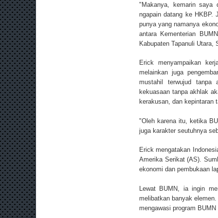
"Makanya, kemarin saya di
ngapain datang ke HKBP. 
punya yang namanya ekonom
antara Kementerian BUMN
Kabupaten Tapanuli Utara, 
Erick menyampaikan ker
melainkan juga pengemban
mustahil terwujud tanpa
kekuasaan tanpa akhlak ak
kerakusan, dan kepintaran 
"Oleh karena itu, ketika 
juga karakter seutuhnya s
Erick mengatakan Indonesia 
Amerika Serikat (AS). Sum
ekonomi dan pembukaan lap
Lewat BUMN, ia ingin men
melibatkan banyak elemen.
mengawasi program BUMN a