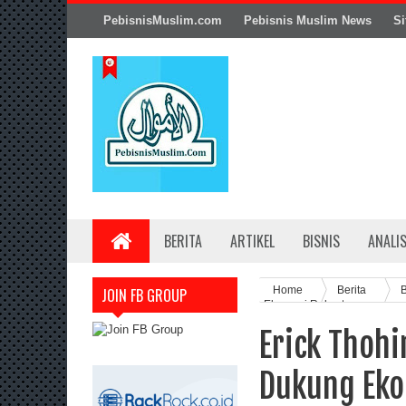
PebisnisMuslim.com
Pebisnis Muslim News
Si
BERITA
ARTIKEL
BISNIS
ANALI
Home
Berita
B
JOIN FB GROUP
Ekonomi Rakyat
Erick Thohi
Dukung Eko