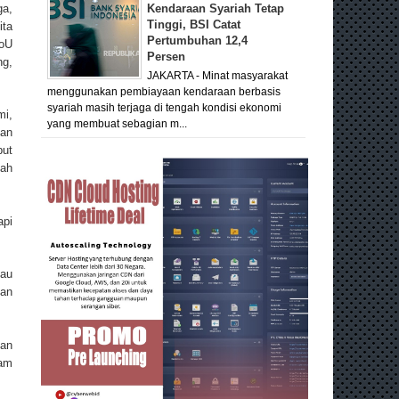
ga,
Kendaraan Syariah Tetap
Tinggi, BSI Catat
ita
Pertumbuhan 12,4
MoU
Persen
ng,
JAKARTA - Minat masyarakat
menggunakan pembiayaan kendaraan berbasis
syariah masih terjaga di tengah kondisi ekonomi
i,
yang membuat sebagian m...
kan
but
uah
api
tau
han
dan
lam