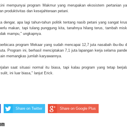
ini mempunyai program Makmur yang merupakan ekosistem pertanian y
an produktivitas dan kesejahteraan petani.
ta dengar, apa lagi tahun-tahun politik tentang nasib petani yang sangat krus
erlu makan, tapi tulang punggung kita, tanahnya hilang terus, tambah misk
tidak mampu," ungkapnya.
 berbicara program Mekaar yang sudah mencapai 12,7 juta nasabah ibu-ibu 
uta. Program ini, berhasil menciptakan 7,1 juta lapangan kerja selama pand
 lain memangkas jumlah karyawannya.
alan saat situasi normal itu biasa, tapi kalau program yang tetap berjal
lit, ini luar biasa," lanjut Erick.
Share on Twitter
Share on Google Plus
com