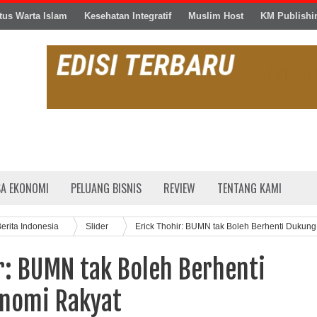
tus Warta Islam
Kesehatan Integratif
Muslim Host
KM Publishi
SA EKONOMI
PELUANG BISNIS
REVIEW
TENTANG KAMI
erita Indonesia
Slider
Erick Thohir: BUMN tak Boleh Berhenti Dukung
r: BUMN tak Boleh Berhenti
nomi Rakyat