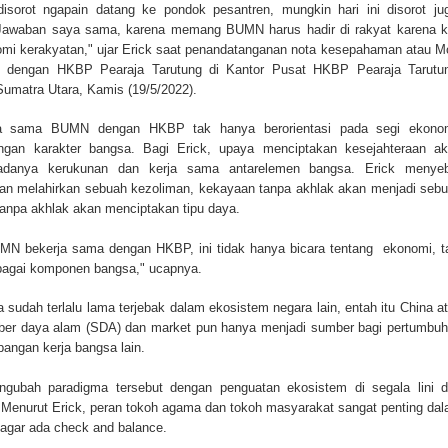
sorot ngapain datang ke pondok pesantren, mungkin hari ini disorot ju
Jawaban saya sama, karena memang BUMN harus hadir di rakyat karena k
i kerakyatan," ujar Erick saat penandatanganan nota kesepahaman atau 
 dengan HKBP Pearaja Tarutung di Kantor Pusat HKBP Pearaja Tarutu
Sumatra Utara, Kamis (19/5/2022).
ja sama BUMN dengan HKBP tak hanya berorientasi pada segi ekonom
gan karakter bangsa. Bagi Erick, upaya menciptakan kesejahteraan a
 adanya kerukunan dan kerja sama antarelemen bangsa. Erick menye
an melahirkan sebuah kezoliman, kekayaan tanpa akhlak akan menjadi seb
tanpa akhlak akan menciptakan tipu daya.
BUMN bekerja sama dengan HKBP, ini tidak hanya bicara tentang ekonomi, t
ebagai komponen bangsa," ucapnya.
sudah terlalu lama terjebak dalam ekosistem negara lain, entah itu China a
ber daya alam (SDA) dan market pun hanya menjadi sumber bagi pertumbu
angan kerja bangsa lain.
gubah paradigma tersebut dengan penguatan ekosistem di segala lini 
 Menurut Erick, peran tokoh agama dan tokoh masyarakat sangat penting da
gar ada check and balance.