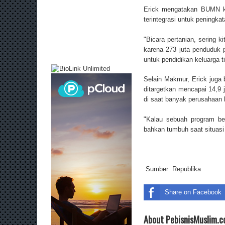
Erick mengatakan BUMN k
terintegrasi untuk peningkat
"Bicara pertanian, sering ki
karena 273 juta penduduk p
untuk pendidikan keluarga 
Selain Makmur, Erick juga
ditargetkan mencapai 14,9 j
di saat banyak perusahaan
"Kalau sebuah program berj
bahkan tumbuh saat situasi su
Sumber:
Republika
Share on Facebook
About PebisnisMuslim.