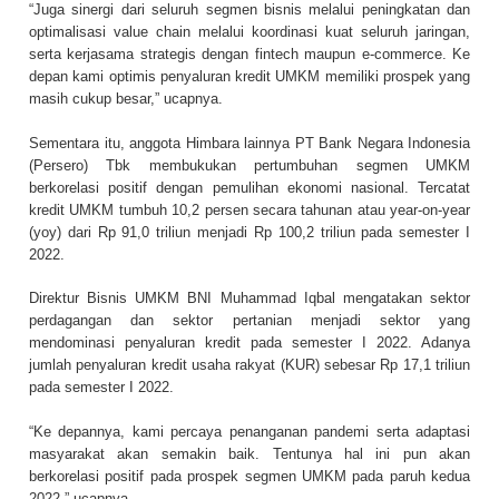
“Juga sinergi dari seluruh segmen bisnis melalui peningkatan dan
optimalisasi value chain melalui koordinasi kuat seluruh jaringan,
serta kerjasama strategis dengan fintech maupun e-commerce. Ke
depan kami optimis penyaluran kredit UMKM memiliki prospek yang
masih cukup besar,” ucapnya.
Sementara itu, anggota Himbara lainnya PT Bank Negara Indonesia
(Persero) Tbk membukukan pertumbuhan segmen UMKM
berkorelasi positif dengan pemulihan ekonomi nasional. Tercatat
kredit UMKM tumbuh 10,2 persen secara tahunan atau year-on-year
(yoy) dari Rp 91,0 triliun menjadi Rp 100,2 triliun pada semester I
2022.
Direktur Bisnis UMKM BNI Muhammad Iqbal mengatakan sektor
perdagangan dan sektor pertanian menjadi sektor yang
mendominasi penyaluran kredit pada semester I 2022. Adanya
jumlah penyaluran kredit usaha rakyat (KUR) sebesar Rp 17,1 triliun
pada semester I 2022.
“Ke depannya, kami percaya penanganan pandemi serta adaptasi
masyarakat akan semakin baik. Tentunya hal ini pun akan
berkorelasi positif pada prospek segmen UMKM pada paruh kedua
2022,” ucapnya.