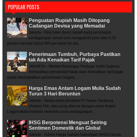
POPULAR POSTS
Penguatan Rupiah Masih Ditopang
Cadangan Devisa yang Memadai
Jakarta - Nilai tukar (kurs) rupiah pada penutupan
perdagangan Jumat sore menguat 63 poin atau 0,35
persen menjadi Rp18.065 per dolar AS dar...
Penerimaan Tumbuh, Purbaya Pastikan
tak Ada Kenaikan Tarif Pajak
JAKARTA – Menteri Keuangan Purbaya Yudhi Sadewa
memastikan pemerintah tidak akan menaikkan tarif pajak
untuk meningkatkan penerimaan negara....
Harga Emas Antam Logam Mulia Sudah
Turun 3 Hari Beruntun
Jakarta - Harga emas produksi PT Aneka Tambang
(Antam) Tbk. atau yang dikenal dengan emas Antam
Logam Mulia kembali melemah pada perdagangan...
IHSG Berpotensi Menguat Seiring
Sentimen Domestik dan Global
Jakarta - Indeks Harga Saham Gabungan (IHSG) Bursa