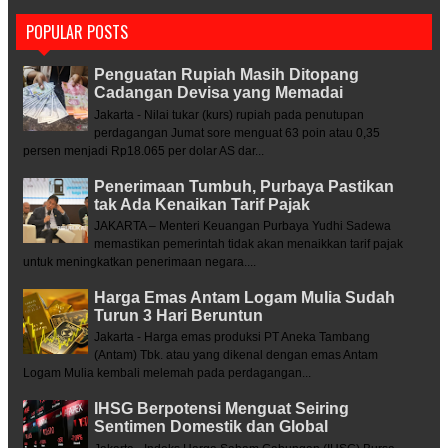
POPULAR POSTS
Penguatan Rupiah Masih Ditopang
Cadangan Devisa yang Memadai
Jakarta - Nilai tukar (kurs) rupiah pada penutupan
perdagangan Jumat sore menguat 63 poin atau 0,35
persen menjadi Rp18.065 per dolar AS dar...
Penerimaan Tumbuh, Purbaya Pastikan
tak Ada Kenaikan Tarif Pajak
JAKARTA – Menteri Keuangan Purbaya Yudhi Sadewa
memastikan pemerintah tidak akan menaikkan tarif pajak
untuk meningkatkan penerimaan negara....
Harga Emas Antam Logam Mulia Sudah
Turun 3 Hari Beruntun
Jakarta - Harga emas produksi PT Aneka Tambang
(Antam) Tbk. atau yang dikenal dengan emas Antam
Logam Mulia kembali melemah pada perdagangan...
IHSG Berpotensi Menguat Seiring
Sentimen Domestik dan Global