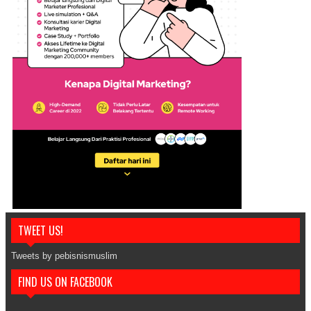
TWEET US!
Tweets by pebisnismuslim
FIND US ON FACEBOOK