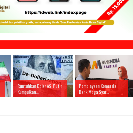
Runtuhkan Dolar AS, Putin
Pembiayaan Komersial
Kumpulkan...
Bank Mega Syar...