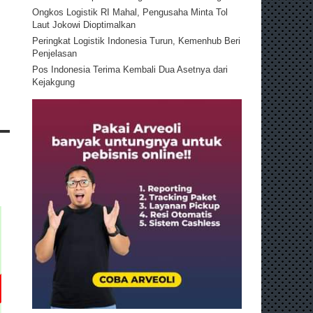
Ongkos Logistik RI Mahal, Pengusaha Minta Tol
Laut Jokowi Dioptimalkan
Peringkat Logistik Indonesia Turun, Kemenhub Beri
Penjelasan
Pos Indonesia Terima Kembali Dua Asetnya dari
Kejakgung