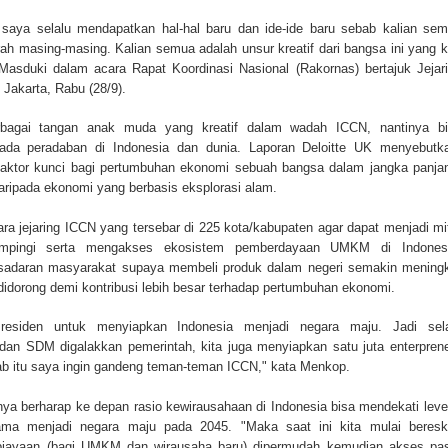
i saya selalu mendapatkan hal-hal baru dan ide-ide baru sebab kalian se
ah masing-masing. Kalian semua adalah unsur kreatif dari bangsa ini yang k
n Masduki dalam acara Rapat Koordinasi Nasional (Rakornas) bertajuk Jejar
 Jakarta, Rabu (28/9).
rbagai tangan anak muda yang kreatif dalam wadah ICCN, nantinya b
da peradaban di Indonesia dan dunia. Laporan Deloitte UK menyebutk
n faktor kunci bagi pertumbuhan ekonomi sebuah bangsa dalam jangka panja
 daripada ekonomi yang berbasis eksplorasi alam.
 jejaring ICCN yang tersebar di 225 kota/kabupaten agar dapat menjadi mi
mpingi serta mengakses ekosistem pemberdayaan UMKM di Indonesi
 kesadaran masyarakat supaya membeli produk dalam negeri semakin mening
s didorong demi kontribusi lebih besar terhadap pertumbuhan ekonomi.
esiden untuk menyiapkan Indonesia menjadi negara maju. Jadi sela
 dan SDM digalakkan pemerintah, kita juga menyiapkan satu juta enterpren
ab itu saya ingin gandeng teman-teman ICCN," kata Menkop.
nya berharap ke depan rasio kewirausahaan di Indonesia bisa mendekati leve
ama menjadi negara maju pada 2045. "Maka saat ini kita mulai beres
iayaan (bagi UMKM dan wirausaha baru) dipermudah kemudian akses pa