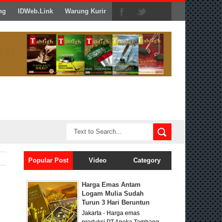
ng
IDWeb.Link
Warung Kurir
Popular Post
Video
Category
n
Harga Emas Antam
Logam Mulia Sudah
Turun 3 Hari Beruntun
Jakarta - Harga emas
produksi PT Aneka Tambang