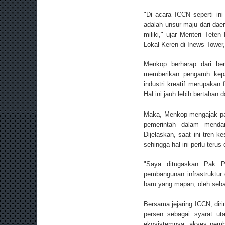
"Di acara ICCN seperti in
adalah unsur maju dari daer
miliki," ujar Menteri Tete
Lokal Keren di Inews Tower,
Menkop berharap dari be
memberikan pengaruh kepa
industri kreatif merupaka
Hal ini jauh lebih bertahan
Maka, Menkop mengajak para
pemerintah dalam menda
Dijelaskan, saat ini tren
sehingga hal ini perlu teru
"Saya ditugaskan Pak Pr
pembangunan infrastruktur
baru yang mapan, oleh seb
Bersama jejaring ICCN, diri
persen sebagai syarat ut
ekosistemnya, akses pemb