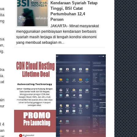
Kendaraan Syariah Tetap
Tinggi, BSI Catat
mua
Pertumbuhan 12,4
ita
Persen
ing
JAKARTA - Minat masyarakat
menggunakan pembiayaan kendaraan berbasis
syariah masih terjaga di tengah kondisi ekonomi
isa
yang membuat sebagian m...
an,
ng.
tra
a.
kat
in
eur
l 4
kan
sar