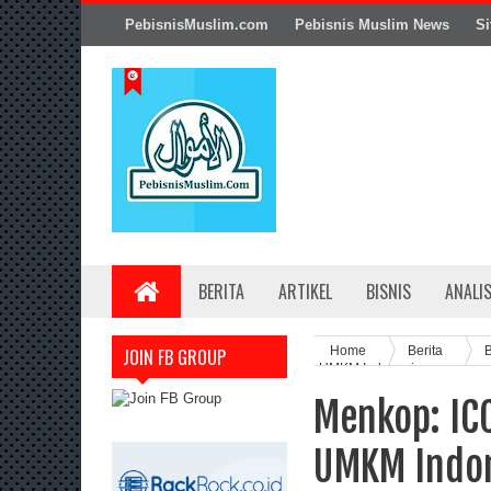
PebisnisMuslim.com
Pebisnis Muslim News
Si
BERITA
ARTIKEL
BISNIS
ANALI
Home
Berita
B
JOIN FB GROUP
UMKM Indonesia
Menkop: IC
UMKM Indo