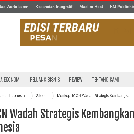
tus Warta Islam
Kesehatan Integratif
Muslim Host
KM Publishi
SA EKONOMI
PELUANG BISNIS
REVIEW
TENTANG KAMI
erita Indonesia
Slider
Menkop: ICCN Wadah Strategis Kembangkan
CN Wadah Strategis Kembangka
nesia