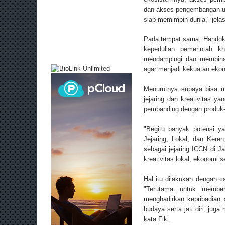
dan akses pengembangan usa
siap memimpin dunia," jelas
Pada tempat sama, Handoko
kepedulian pemerintah 
mendampingi dan membina
agar menjadi kekuatan eko
Menurutnya supaya bisa m
jejaring dan kreativitas y
pembanding dengan produk-
"Begitu banyak potensi y
Jejaring, Lokal, dan Ker
sebagai jejaring ICCN di
kreativitas lokal, ekonomi se
Hal itu dilakukan dengan 
"Terutama untuk member
menghadirkan kepribadian 
budaya serta jati diri, jug
kata Fiki.