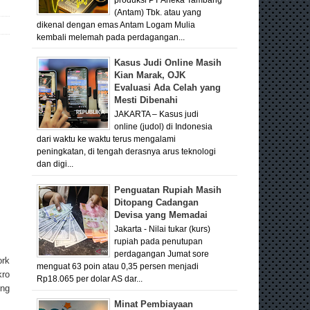
(Antam) Tbk. atau yang
dikenal dengan emas Antam Logam Mulia
kembali melemah pada perdagangan...
Kasus Judi Online Masih
Kian Marak, OJK
Evaluasi Ada Celah yang
Mesti Dibenahi
JAKARTA – Kasus judi
online (judol) di Indonesia
dari waktu ke waktu terus mengalami
peningkatan, di tengah derasnya arus teknologi
dan digi...
Penguatan Rupiah Masih
Ditopang Cadangan
Devisa yang Memadai
Jakarta - Nilai tukar (kurs)
rupiah pada penutupan
perdagangan Jumat sore
ork
menguat 63 poin atau 0,35 persen menjadi
kro
Rp18.065 per dolar AS dar...
ong
Minat Pembiayaan