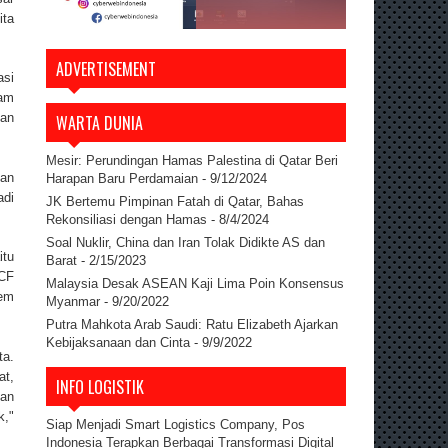
ita
ADVERTISEMENT
asi
am
an
WARTA DUNIA
Mesir: Perundingan Hamas Palestina di Qatar Beri
san
Harapan Baru Perdamaian
- 9/12/2024
adi
JK Bertemu Pimpinan Fatah di Qatar, Bahas
Rekonsiliasi dengan Hamas
- 8/4/2024
Soal Nuklir, China dan Iran Tolak Didikte AS dan
itu
Barat
- 2/15/2023
CCF
Malaysia Desak ASEAN Kaji Lima Poin Konsensus
tem
Myanmar
- 9/20/2022
Putra Mahkota Arab Saudi: Ratu Elizabeth Ajarkan
Kebijaksanaan dan Cinta
- 9/9/2022
ta.
t,
INFO LOGISTIK
man
k,"
Siap Menjadi Smart Logistics Company, Pos
Indonesia Terapkan Berbagai Transformasi Digital