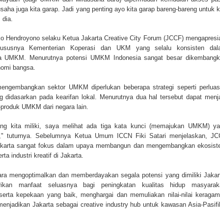
ha juga kita garap. Jadi yang penting ayo kita garap bareng-bareng untuk k
 dia.
 Hendroyono selaku Ketua Jakarta Creative City Forum (JCCF) mengapresi
khususnya Kementerian Koperasi dan UKM yang selalu konsisten dal
 UMKM. Menurutnya potensi UMKM Indonesia sangat besar dikembangk
nomi bangsa.
engembangkan sektor UMKM diperlukan beberapa strategi seperti perlua
ang didasarkan pada kearifan lokal. Menurutnya dua hal tersebut dapat menj
produk UMKM dari negara lain.
ang kita miliki, saya melihat ada tiga kata kunci (memajukan UMKM) ya
en," tuturnya. Sebelumnya Ketua Umum ICCN Fiki Satari menjelaskan, J
 Jakarta sangat fokus dalam upaya membangun dan mengembangkan ekosis
rta industri kreatif di Jakarta.
cara mengoptimalkan dan memberdayakan segala potensi yang dimiliki Jakar
ikan manfaat seluasnya bagi peningkatan kualitas hidup masyaraka
serta kepekaan yang baik, menghargai dan memuliakan nilai-nilai keraga
a menjadikan Jakarta sebagai creative industry hub untuk kawasan Asia-Pasifi