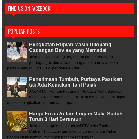
FIND US ON FACEBOOK
POPULAR POSTS
Penguatan Rupiah Masih Ditopang
Cadangan Devisa yang Memadai
Jakarta - Nilai tukar (kurs) rupiah pada penutupan
perdagangan Jumat sore menguat 63 poin atau 0,35
persen menjadi Rp18.065 per dolar AS dar...
Penerimaan Tumbuh, Purbaya Pastikan
tak Ada Kenaikan Tarif Pajak
JAKARTA – Menteri Keuangan Purbaya Yudhi Sadewa
memastikan pemerintah tidak akan menaikkan tarif pajak
untuk meningkatkan penerimaan negara....
Harga Emas Antam Logam Mulia Sudah
Turun 3 Hari Beruntun
Jakarta - Harga emas produksi PT Aneka Tambang
(Antam) Tbk. atau yang dikenal dengan emas Antam
Logam Mulia kembali melemah pada perdagangan...