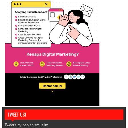
TWEET US!
Tweets by pebisnismuslim