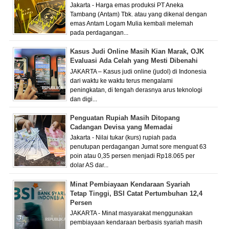
Jakarta - Harga emas produksi PT Aneka
Tambang (Antam) Tbk. atau yang dikenal dengan
emas Antam Logam Mulia kembali melemah
pada perdagangan...
Kasus Judi Online Masih Kian Marak, OJK
Evaluasi Ada Celah yang Mesti Dibenahi
JAKARTA – Kasus judi online (judol) di Indonesia
dari waktu ke waktu terus mengalami
peningkatan, di tengah derasnya arus teknologi
dan digi...
Penguatan Rupiah Masih Ditopang
Cadangan Devisa yang Memadai
Jakarta - Nilai tukar (kurs) rupiah pada
penutupan perdagangan Jumat sore menguat 63
poin atau 0,35 persen menjadi Rp18.065 per
dolar AS dar...
Minat Pembiayaan Kendaraan Syariah
Tetap Tinggi, BSI Catat Pertumbuhan 12,4
Persen
JAKARTA - Minat masyarakat menggunakan
pembiayaan kendaraan berbasis syariah masih