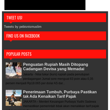
TWEET US!
Tweets by pebisnismuslim
FIND US ON FACEBOOK
POPULAR POSTS
Penguatan Rupiah Masih Ditopang
Cadangan Devisa yang Memadai
Jakarta - Nilai tukar (kurs) rupiah pada penutupan
perdagangan Jumat sore menguat 63 poin atau 0,35
persen menjadi Rp18.065 per dolar AS dar...
Penerimaan Tumbuh, Purbaya Pastikan
tak Ada Kenaikan Tarif Pajak
JAKARTA – Menteri Keuangan Purbaya Yudhi Sadewa
memastikan pemerintah tidak akan menaikkan tarif pajak