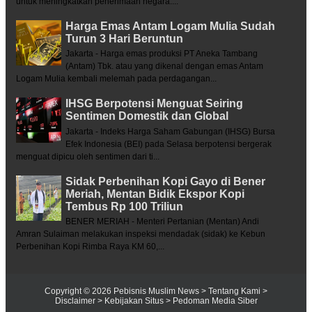
untuk meningkatkan penerimaan negara....
Harga Emas Antam Logam Mulia Sudah
Turun 3 Hari Beruntun
Jakarta - Harga emas produksi PT Aneka Tambang
(Antam) Tbk. atau yang dikenal dengan emas Antam
Logam Mulia kembali melemah pada perdagangan...
IHSG Berpotensi Menguat Seiring
Sentimen Domestik dan Global
Jakarta - Indeks Harga Saham Gabungan (IHSG) Bursa
Efek Indonesia (BEI) pada Selasa berpotensi bergerak
menguat dipicu oleh sentimen dari ti...
Sidak Perbenihan Kopi Gayo di Bener
Meriah, Mentan Bidik Ekspor Kopi
Tembus Rp 100 Triliun
BENER MERIAH - Menteri Pertanian (Mentan) Andi
Amran Sulaiman melakukan inspeksi mendadak (sidak) ke Kebun
Perbenihan Kopi Rimba Raya KM 60,...
Copyright ©
2026
Pebisnis Muslim News
> Tentang Kami
>
Disclaimer
> Kebijakan Situs
> Pedoman Media Siber