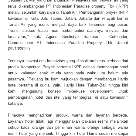
Setidaknya visi yang berlandaskan kreativitas dan inovasi ini yang
terus dikembangkan PT Indonesian Paradise property Tbk (INPP)
melalui sejumlah karyanya di Tanah Air. Pembangunan proyek INPP
kawasan di Kuta Bali, Tuban, Batam, Jakarta dan wilayah lain di
Tanah Air yang iconic menjadi daya tarik tersendiri bagi pasar.
"Kunci sukses kalau mau berkompetisi dasarnya inovasi dan
kreativitas," kata Agoes Soelistyo Santoso - Cofounder,
Commissioner PT Indonesian Paradise Property Tbk, Jumat
(29/10/2022).
Tentunya inovasi dan kreativitas yang dihasilkan harus berbeda dari
produk kompetitor. Proyek pertama INPP adalah membangun hotel
untuk kalangan anak muda yang pada waktu itu belum ada
pasarnya. "Peluang itu kami wujudkan dengan membangun Harris
hotel pertama di dunia, yaitu Harris Hotel Tuban-Bali hingga kini
kami mengusung konsep mixed-use development untuk
pembangunan hotel dan ritel yang terintegrasi di satu kawasan,"
katanya.
Pihaknya menghadirkan produk, warna dan layanan berbeda.
Layanan hotel tidak lagi menggunakan pakaian resmi melainkan
cukup kaos orange dan pemilihan warna orange sebagai warna
resmi hotel yang menarik. Hingga kini hotel Harris sudah mencapai