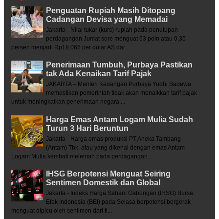
Penguatan Rupiah Masih Ditopang
Cadangan Devisa yang Memadai
Jakarta - Nilai tukar (kurs) rupiah pada penutupan
perdagangan Jumat sore menguat 63 poin atau 0,35
persen menjadi Rp18.065 per dolar AS dar...
Penerimaan Tumbuh, Purbaya Pastikan
tak Ada Kenaikan Tarif Pajak
JAKARTA – Menteri Keuangan Purbaya Yudhi Sadewa
memastikan pemerintah tidak akan menaikkan tarif pajak
untuk meningkatkan penerimaan negara....
Harga Emas Antam Logam Mulia Sudah
Turun 3 Hari Beruntun
Jakarta - Harga emas produksi PT Aneka Tambang
(Antam) Tbk. atau yang dikenal dengan emas Antam
Logam Mulia kembali melemah pada perdagangan...
IHSG Berpotensi Menguat Seiring
Sentimen Domestik dan Global
Jakarta - Indeks Harga Saham Gabungan (IHSG) Bursa
Efek Indonesia (BEI) pada Selasa berpotensi bergerak
menguat dipicu oleh sentimen dari ti...