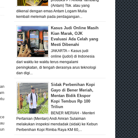
(Antam) Tbk. atau yang
dikenal dengan emas Antam Logam Mulia
kembali melemah pada perdagangan...
Kasus Judi Online Masih
Kian Marak, OJK
Evaluasi Ada Celah yang
Mesti Dibenahi
JAKARTA – Kasus judi
online (judol) di Indonesia
dari waktu ke waktu terus mengalami
peningkatan, di tengah derasnya arus teknologi
dan digi...
Sidak Perbenihan Kopi
gan
Gayo di Bener Meriah,
lam
Mentan Bidik Ekspor
ntu
Kopi Tembus Rp 100
Triliun
BENER MERIAH - Menteri
ice
Pertanian (Mentan) Andi Amran Sulaiman
tau
melakukan inspeksi mendadak (sidak) ke Kebun
hun
Perbenihan Kopi Rimba Raya KM 60,...