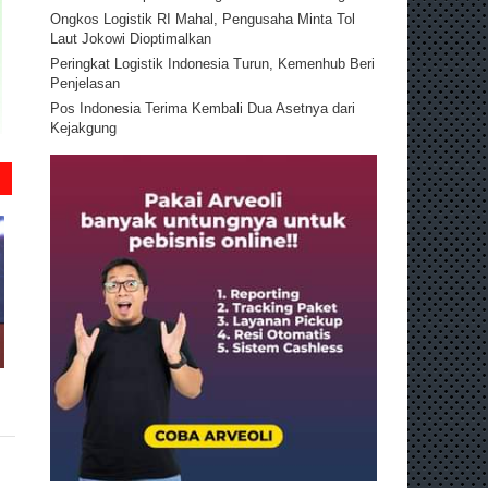
Ongkos Logistik RI Mahal, Pengusaha Minta Tol
Laut Jokowi Dioptimalkan
Peringkat Logistik Indonesia Turun, Kemenhub Beri
Penjelasan
Pos Indonesia Terima Kembali Dua Asetnya dari
Kejakgung