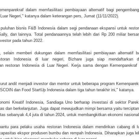
emenparekraf dalam memfasilitasi pembiayaan alternatif bagi pengemban
i Luar Negeri," katanya dalam keterangan pers, Jumat (11/11/2022).
 puluhan bisnis F&B Indonesia dalam segi pendanaan ekspansi untuk resto
ally, dan lainnya. Total pendanaannya telah lebih dari Rp 200 miliar bers
investor pada tahun 2022.
, selain memberi dukungan dalam memfasilitasi pembiayaan alternatif b
toran Indonesia di luar negeri, Bizhare juga siap mendaftarkan d
 restoran Indonesia di Luar Negeri. Kerja sama dengan Kemenparekraf 
urut andil menjadi investor dan mentor untuk beberapa program Kemenparek
NSCOIN dan Food StartUp Indonesia dalam tiga tahun terakhir ini," katanya.
onomi Kreatif Indonesia, Sandiaga Uno berharap investasi di sektor Parek
as dan berkelanjutan. Juga dapat mewujudkan mimpi bersama yaitu tercipta
litas sebanyak 4,4 juta di tahun 2024, untuk membangkitkan ekonomi nasional
antu para pelaku usaha restoran Indonesia dalam mendirikan cabang di l
kapasitas ekspor produsen bumbu dan rempah Indonesia. Diharapkan juga le