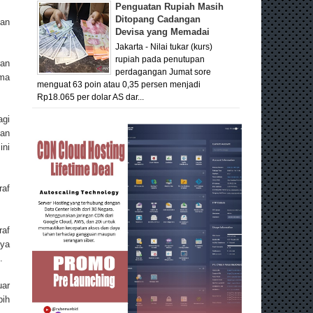
Penguatan Rupiah Masih
Ditopang Cadangan
gan
Devisa yang Memadai
Jakarta - Nilai tukar (kurs)
rupiah pada penutupan
ran
perdagangan Jumat sore
ama
menguat 63 poin atau 0,35 persen menjadi
Rp18.065 per dolar AS dar...
agi
an
ini
raf
raf
nya
.
uar
bih