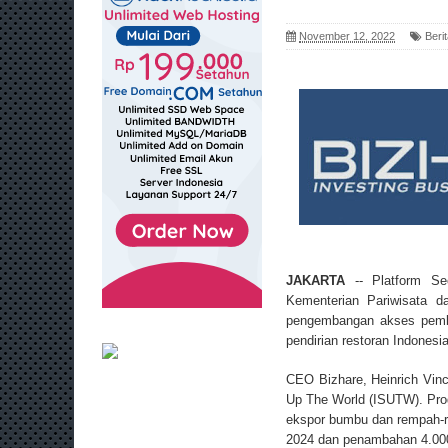
November 12, 2022
Beri
JAKARTA
-- Platform Sec
Kementerian Pariwisata d
pengembangan akses pembi
pendirian restoran Indonesia 
CEO Bizhare, Heinrich Vin
Up The World (ISUTW). Pro
ekspor bumbu dan rempah-re
2024 dan penambahan 4.000