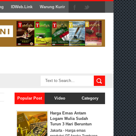
ng
IDWeb.Link
Warung Kurir
Popular Post
Video
Category
Harga Emas Antam
Logam Mulia Sudah
Turun 3 Hari Beruntun
Jakarta - Harga emas
produksi PT Aneka Tambang