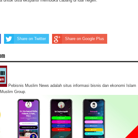
ia untuk bisa ekspansi membuka cabang di luar negeri.
Share on Twitter
Share on Google Plus
com
Pebisnis Muslim News adalah situs informasi bisnis dan ekonomi Islam
s Muslim Group.