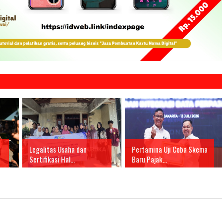
Legalitas Usaha dan
Pertamina Uji Coba Skema
Sertifikasi Hal...
Baru Pajak...