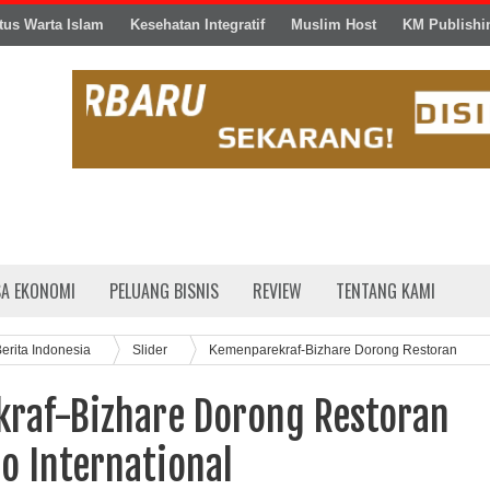
tus Warta Islam
Kesehatan Integratif
Muslim Host
KM Publishi
SA EKONOMI
PELUANG BISNIS
REVIEW
TENTANG KAMI
erita Indonesia
Slider
Kemenparekraf-Bizhare Dorong Restoran
raf-Bizhare Dorong Restoran
o International