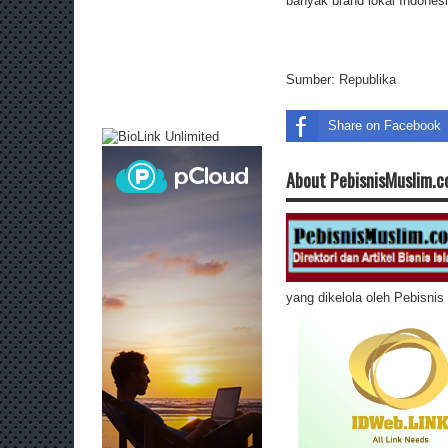
banyak brand lokal Indones
Sumber:
Republika
Share on Facebook
About PebisnisMuslim.
yang dikelola oleh Pebisni