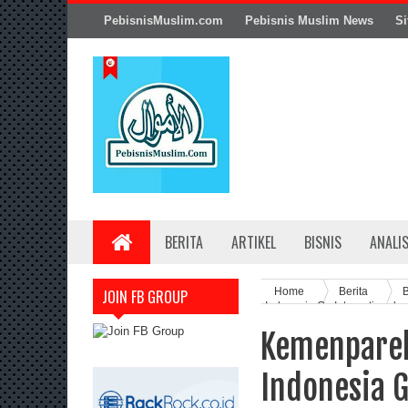
PebisnisMuslim.com
Pebisnis Muslim News
Si
BERITA
ARTIKEL
BISNIS
ANALI
Home
Berita
B
JOIN FB GROUP
Indonesia Go International
Kemenparek
Indonesia G