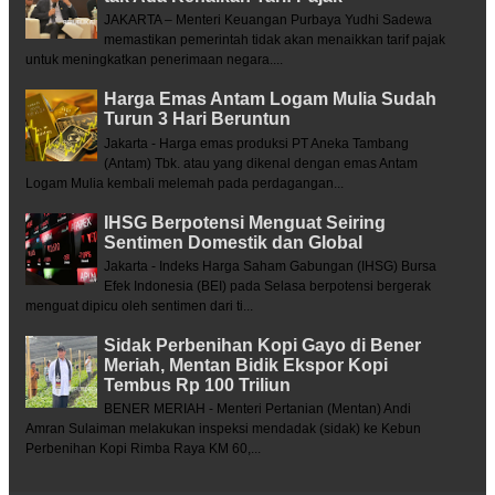
JAKARTA – Menteri Keuangan Purbaya Yudhi Sadewa
memastikan pemerintah tidak akan menaikkan tarif pajak
untuk meningkatkan penerimaan negara....
Harga Emas Antam Logam Mulia Sudah
Turun 3 Hari Beruntun
Jakarta - Harga emas produksi PT Aneka Tambang
(Antam) Tbk. atau yang dikenal dengan emas Antam
Logam Mulia kembali melemah pada perdagangan...
IHSG Berpotensi Menguat Seiring
Sentimen Domestik dan Global
Jakarta - Indeks Harga Saham Gabungan (IHSG) Bursa
Efek Indonesia (BEI) pada Selasa berpotensi bergerak
menguat dipicu oleh sentimen dari ti...
Sidak Perbenihan Kopi Gayo di Bener
Meriah, Mentan Bidik Ekspor Kopi
Tembus Rp 100 Triliun
BENER MERIAH - Menteri Pertanian (Mentan) Andi
Amran Sulaiman melakukan inspeksi mendadak (sidak) ke Kebun
Perbenihan Kopi Rimba Raya KM 60,...