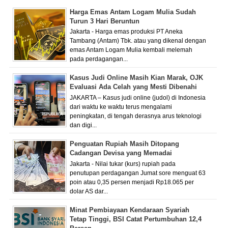
Harga Emas Antam Logam Mulia Sudah
Turun 3 Hari Beruntun
Jakarta - Harga emas produksi PT Aneka
Tambang (Antam) Tbk. atau yang dikenal dengan
emas Antam Logam Mulia kembali melemah
pada perdagangan...
Kasus Judi Online Masih Kian Marak, OJK
Evaluasi Ada Celah yang Mesti Dibenahi
JAKARTA – Kasus judi online (judol) di Indonesia
dari waktu ke waktu terus mengalami
peningkatan, di tengah derasnya arus teknologi
dan digi...
Penguatan Rupiah Masih Ditopang
Cadangan Devisa yang Memadai
Jakarta - Nilai tukar (kurs) rupiah pada
penutupan perdagangan Jumat sore menguat 63
poin atau 0,35 persen menjadi Rp18.065 per
dolar AS dar...
Minat Pembiayaan Kendaraan Syariah
Tetap Tinggi, BSI Catat Pertumbuhan 12,4