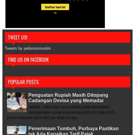
TWEET US!
Tweets by pebisnismuslim
FIND US ON FACEBOOK
POPULAR POSTS
Penguatan Rupiah Masih Ditopang
Cadangan Devisa yang Memadai
Jakarta - Nilai tukar (kurs) rupiah pada penutupan
perdagangan Jumat sore menguat 63 poin atau 0,35
persen menjadi Rp18.065 per dolar AS dar...
Penerimaan Tumbuh, Purbaya Pastikan
tak Ada Kenaikan Tarif Pajak