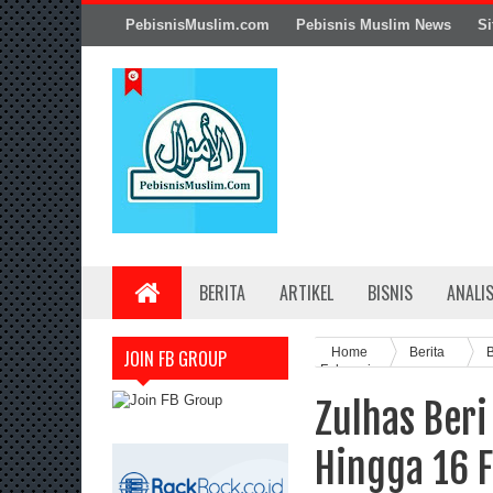
PebisnisMuslim.com
Pebisnis Muslim News
Si
BERITA
ARTIKEL
BISNIS
ANALI
Home
Berita
B
JOIN FB GROUP
Februari
Zulhas Ber
Hingga 16 