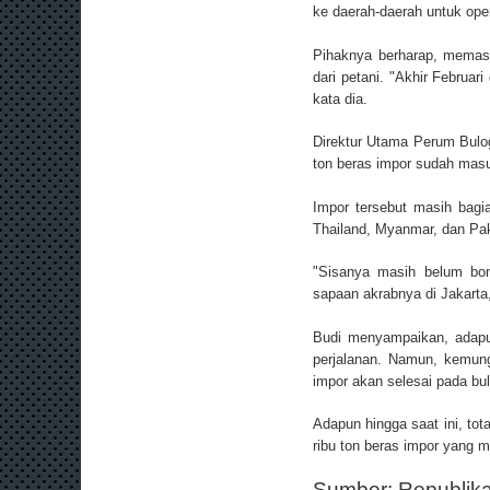
ke daerah-daerah untuk oper
Pihaknya berharap, memasu
dari petani. "Akhir Februar
kata dia.
Direktur Utama Perum Bul
ton beras impor sudah mas
Impor tersebut masih bagi
Thailand, Myanmar, dan Pak
"Sisanya masih belum bon
sapaan akrabnya di Jakarta
Budi menyampaikan, adapu
perjalanan. Namun, kemung
impor akan selesai pada bu
Adapun hingga saat ini, tot
ribu ton beras impor yang m
Sumber:
Republik