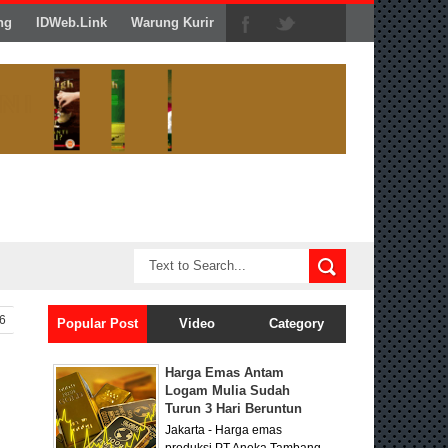
ng
IDWeb.Link
Warung Kurir
16
Popular Post
Video
Category
Harga Emas Antam
Logam Mulia Sudah
Turun 3 Hari Beruntun
Jakarta - Harga emas
produksi PT Aneka Tambang