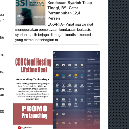
Kendaraan Syariah Tetap
Tinggi, BSI Catat
Pertumbuhan 12,4
ksi
Persen
i,"
JAKARTA - Minat masyarakat
menggunakan pembiayaan kendaraan berbasis
syariah masih terjaga di tengah kondisi ekonomi
ibu
yang membuat sebagian m...
am,
as,
ses
kan
500