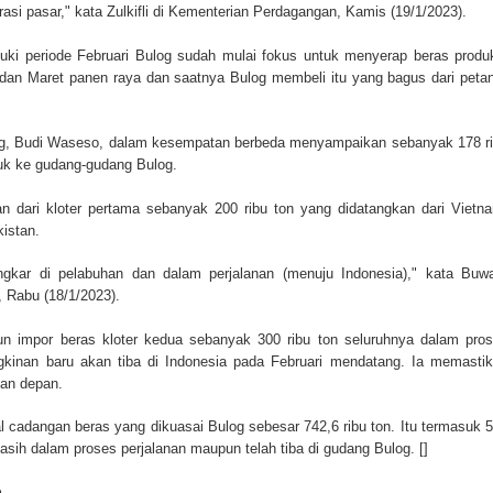
asi pasar," kata Zulkifli di Kementerian Perdagangan, Kamis (19/1/2023).
ki periode Februari Bulog sudah mulai fokus untuk menyerap beras produ
i dan Maret panen raya dan saatnya Bulog membeli itu yang bagus dari petan
og, Budi Waseso, dalam kesempatan berbeda menyampaikan sebanyak 178 r
uk ke gudang-gudang Bulog.
an dari kloter pertama sebanyak 200 ribu ton yang didatangkan dari Vietn
istan.
gkar di pelabuhan dan dalam perjalanan (menuju Indonesia)," kata Buw
, Rabu (18/1/2023).
n impor beras kloter kedua sebanyak 300 ribu ton seluruhnya dalam pro
kinan baru akan tiba di Indonesia pada Februari mendatang. Ia memasti
lan depan.
al cadangan beras yang dikuasai Bulog sebesar 742,6 ribu ton. Itu termasuk 
asih dalam proses perjalanan maupun telah tiba di gudang Bulog. []
a