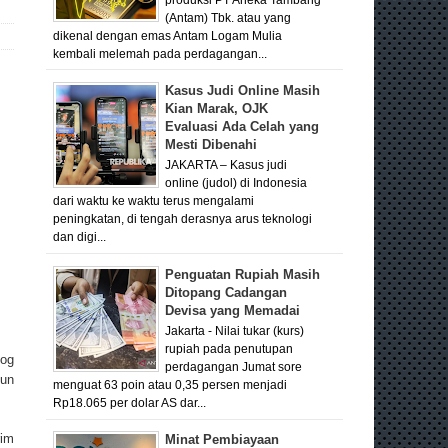
(Antam) Tbk. atau yang
dikenal dengan emas Antam Logam Mulia
kembali melemah pada perdagangan...
Kasus Judi Online Masih
Kian Marak, OJK
Evaluasi Ada Celah yang
Mesti Dibenahi
JAKARTA – Kasus judi
online (judol) di Indonesia
dari waktu ke waktu terus mengalami
peningkatan, di tengah derasnya arus teknologi
dan digi...
Penguatan Rupiah Masih
Ditopang Cadangan
Devisa yang Memadai
Jakarta - Nilai tukar (kurs)
rupiah pada penutupan
log
perdagangan Jumat sore
pun
menguat 63 poin atau 0,35 persen menjadi
Rp18.065 per dolar AS dar...
rim
Minat Pembiayaan