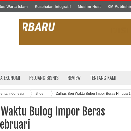
tus Warta Islam
Kesehatan Integratif
Muslim Host
KM Publishi
SA EKONOMI
PELUANG BISNIS
REVIEW
TENTANG KAMI
erita Indonesia
Slider
Zulhas Beri Waktu Bulog Impor Beras Hingga 
i Waktu Bulog Impor Beras
Februari