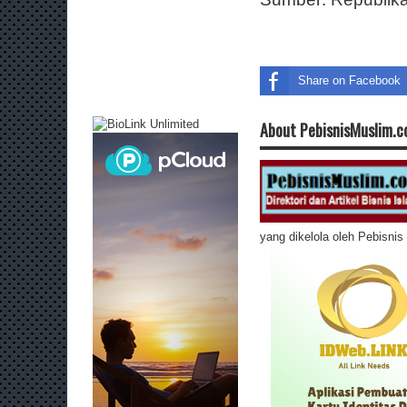
Share on Facebook
About PebisnisMuslim.
yang dikelola oleh Pebisni