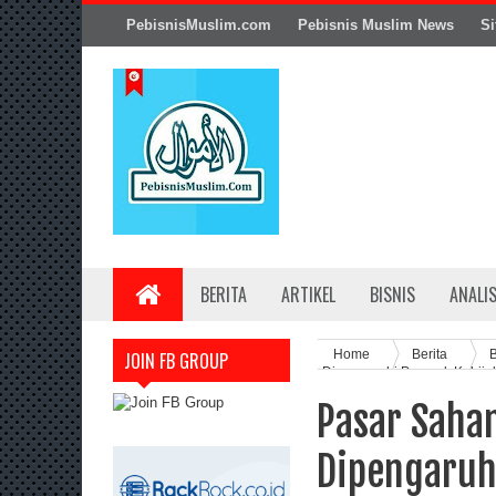
PebisnisMuslim.com
Pebisnis Muslim News
Si
BERITA
ARTIKEL
BISNIS
ANALI
Home
Berita
JOIN FB GROUP
Dipengaruhi Prospek Kebija
Pasar Saha
Dipengaruh