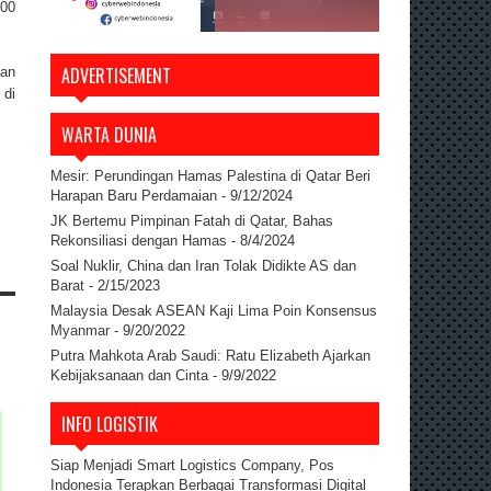
500
ADVERTISEMENT
tan
 di
WARTA DUNIA
Mesir: Perundingan Hamas Palestina di Qatar Beri
Harapan Baru Perdamaian
- 9/12/2024
JK Bertemu Pimpinan Fatah di Qatar, Bahas
Rekonsiliasi dengan Hamas
- 8/4/2024
Soal Nuklir, China dan Iran Tolak Didikte AS dan
Barat
- 2/15/2023
Malaysia Desak ASEAN Kaji Lima Poin Konsensus
Myanmar
- 9/20/2022
Putra Mahkota Arab Saudi: Ratu Elizabeth Ajarkan
Kebijaksanaan dan Cinta
- 9/9/2022
INFO LOGISTIK
Siap Menjadi Smart Logistics Company, Pos
Indonesia Terapkan Berbagai Transformasi Digital