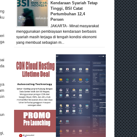
Kendaraan Syariah Tetap
Tinggi, BSI Catat
ang
Pertumbuhan 12,4
uku
Persen
JAKARTA - Minat masyarakat
menggunakan pembiayaan kendaraan berbasis
eri
syariah masih terjaga di tengah kondisi ekonomi
rga
yang membuat sebagian m...
pai
ada
nya
nam
sin
run
gi,