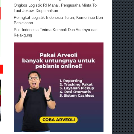
Ongkos Logistik RI Mahal, Pengusaha Minta Tol
Laut Jokowi Dioptimalkan
Peringkat Logistik Indonesia Turun, Kemenhub Beri
Penjelasan
Pos Indonesia Terima Kembali Dua Asetnya dari
Kejakgung