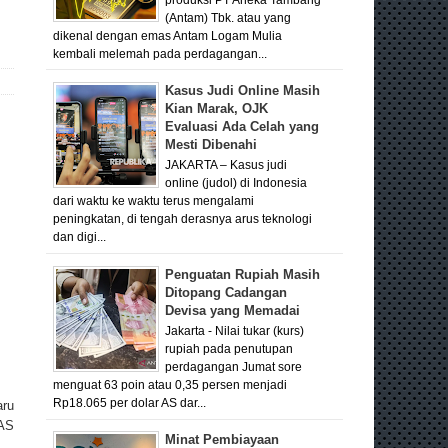
(Antam) Tbk. atau yang
dikenal dengan emas Antam Logam Mulia
kembali melemah pada perdagangan...
Kasus Judi Online Masih
Kian Marak, OJK
Evaluasi Ada Celah yang
Mesti Dibenahi
JAKARTA – Kasus judi
online (judol) di Indonesia
dari waktu ke waktu terus mengalami
peningkatan, di tengah derasnya arus teknologi
dan digi...
Penguatan Rupiah Masih
Ditopang Cadangan
Devisa yang Memadai
Jakarta - Nilai tukar (kurs)
rupiah pada penutupan
perdagangan Jumat sore
menguat 63 poin atau 0,35 persen menjadi
Rp18.065 per dolar AS dar...
aru
 AS
Minat Pembiayaan