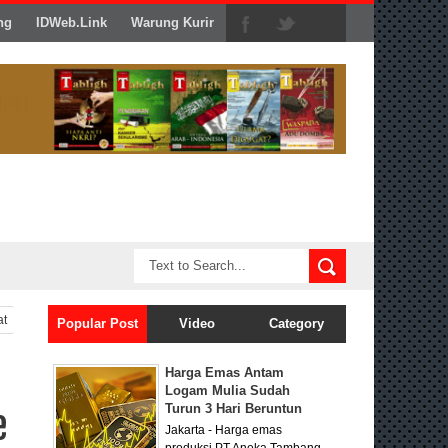
ng
IDWeb.Link
Warung Kurir
at
Popular Post
Video
Category
Harga Emas Antam
Logam Mulia Sudah
Turun 3 Hari Beruntun
e
Jakarta - Harga emas
produksi PT Aneka Tambang