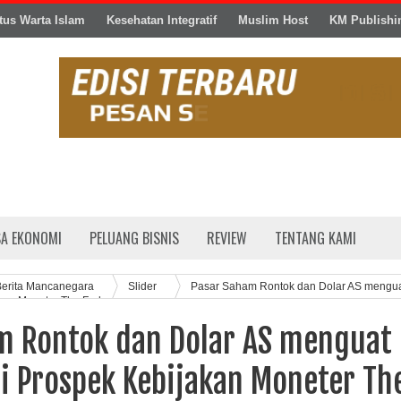
tus Warta Islam
Kesehatan Integratif
Muslim Host
KM Publishi
SA EKONOMI
PELUANG BISNIS
REVIEW
TENTANG KAMI
Berita Mancanegara
Slider
Pasar Saham Rontok dan Dolar AS mengu
kan Moneter The Fed
m Rontok dan Dolar AS menguat
i Prospek Kebijakan Moneter Th