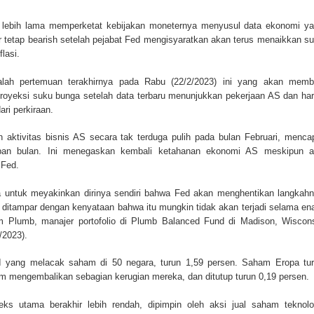
n lebih lama memperketat kebijakan moneternya menyusul data ekonomi y
 tetap bearish setelah pejabat Fed mengisyaratkan akan terus menaikkan s
lasi.
alah pertemuan terakhirnya pada Rabu (22/2/2023) ini yang akan memb
proyeksi suku bunga setelah data terbaru menunjukkan pekerjaan AS dan ha
ri perkiraan.
 aktivitas bisnis AS secara tak terduga pulih pada bulan Februari, menca
lapan bulan. Ini menegaskan kembali ketahanan ekonomi AS meskipun 
 Fed.
a untuk meyakinkan dirinya sendiri bahwa Fed akan menghentikan langkah
 ditampar dengan kenyataan bahwa itu mungkin tidak akan terjadi selama e
om Plumb, manajer portofolio di Plumb Balanced Fund di Madison, Wiscon
/2023).
I yang melacak saham di 50 negara, turun 1,59 persen. Saham Eropa tu
m mengembalikan sebagian kerugian mereka, dan ditutup turun 0,19 persen.
deks utama berakhir lebih rendah, dipimpin oleh aksi jual saham teknolo