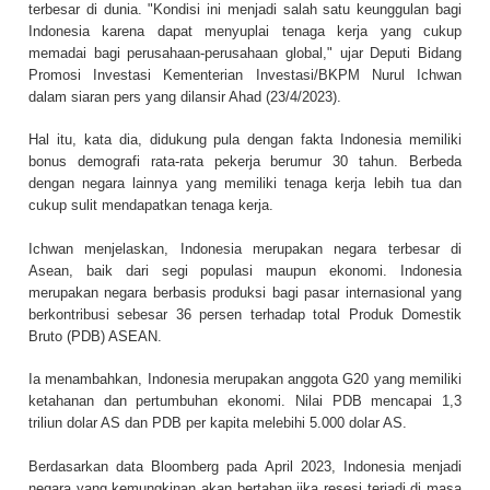
terbesar di dunia. "Kondisi ini menjadi salah satu keunggulan bagi
Indonesia karena dapat menyuplai tenaga kerja yang cukup
memadai bagi perusahaan-perusahaan global," ujar Deputi Bidang
Promosi Investasi Kementerian Investasi/BKPM Nurul Ichwan
dalam siaran pers yang dilansir Ahad (23/4/2023).
Hal itu, kata dia, didukung pula dengan fakta Indonesia memiliki
bonus demografi rata-rata pekerja berumur 30 tahun. Berbeda
dengan negara lainnya yang memiliki tenaga kerja lebih tua dan
cukup sulit mendapatkan tenaga kerja.
Ichwan menjelaskan, Indonesia merupakan negara terbesar di
Asean, baik dari segi populasi maupun ekonomi. Indonesia
merupakan negara berbasis produksi bagi pasar internasional yang
berkontribusi sebesar 36 persen terhadap total Produk Domestik
Bruto (PDB) ASEAN.
Ia menambahkan, Indonesia merupakan anggota G20 yang memiliki
ketahanan dan pertumbuhan ekonomi. Nilai PDB mencapai 1,3
triliun dolar AS dan PDB per kapita melebihi 5.000 dolar AS.
Berdasarkan data Bloomberg pada April 2023, Indonesia menjadi
negara yang kemungkinan akan bertahan jika resesi terjadi di masa