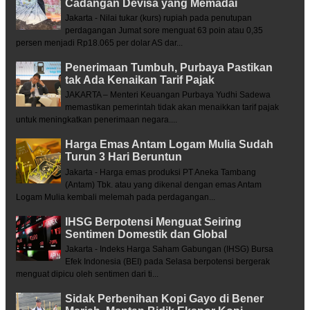
Cadangan Devisa yang Memadai
Jakarta - Nilai tukar (kurs) rupiah pada penutupan
perdagangan Jumat sore menguat 63 poin atau 0,35
persen menjadi Rp18.065 per dolar AS dar...
Penerimaan Tumbuh, Purbaya Pastikan
tak Ada Kenaikan Tarif Pajak
JAKARTA – Menteri Keuangan Purbaya Yudhi Sadewa
memastikan pemerintah tidak akan menaikkan tarif pajak
untuk meningkatkan penerimaan negara....
Harga Emas Antam Logam Mulia Sudah
Turun 3 Hari Beruntun
Jakarta - Harga emas produksi PT Aneka Tambang
(Antam) Tbk. atau yang dikenal dengan emas Antam
Logam Mulia kembali melemah pada perdagangan...
IHSG Berpotensi Menguat Seiring
Sentimen Domestik dan Global
Jakarta - Indeks Harga Saham Gabungan (IHSG) Bursa
Efek Indonesia (BEI) pada Selasa berpotensi bergerak
menguat dipicu oleh sentimen dari ti...
Sidak Perbenihan Kopi Gayo di Bener