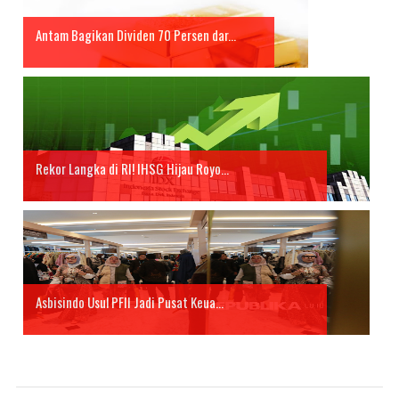
Antam Bagikan Dividen 70 Persen dar...
Rekor Langka di RI! IHSG Hijau Royo...
Asbisindo Usul PFII Jadi Pusat Keua...