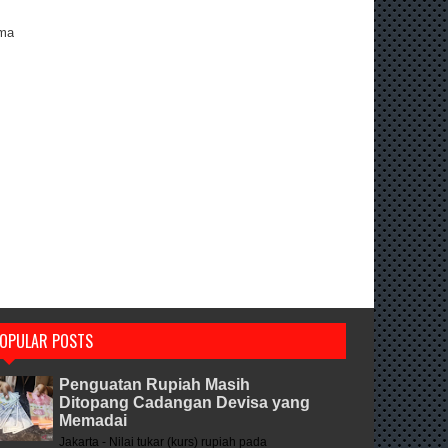
ama
OPULAR POSTS
Penguatan Rupiah Masih
Ditopang Cadangan Devisa yang
Memadai
Jakarta - Nilai tukar (kurs) rupiah pada