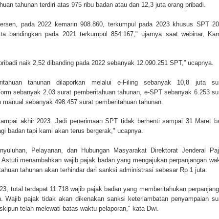
uan tahunan terdiri atas 975 ribu badan atau dan 12,3 juta orang pribadi.
ersen, pada 2022 kemarin 908.860, terkumpul pada 2023 khusus SPT 2
kita bandingkan pada 2021 terkumpul 854.167," ujarnya saat webinar, Ka
pribadi naik 2,52 dibanding pada 2022 sebanyak 12.090.251 SPT,” ucapnya.
ritahuan tahunan dilaporkan melalui e-Filing sebanyak 10,8 juta su
Form sebanyak 2,03 surat pemberitahuan tahunan, e-SPT sebanyak 6.253 su
n manual sebanyak 498.457 surat pemberitahuan tahunan.
 sampai akhir 2023. Jadi penerimaan SPT tidak berhenti sampai 31 Maret b
bagi badan tapi kami akan terus bergerak," ucapnya.
enyuluhan, Pelayanan, dan Hubungan Masyarakat Direktorat Jenderal Pa
 Astuti menambahkan wajib pajak badan yang mengajukan perpanjangan wa
huan tahunan akan terhindar dari sanksi administrasi sebesar Rp 1 juta.
23, total terdapat 11.718 wajib pajak badan yang memberitahukan perpanjan
 Wajib pajak tidak akan dikenakan sanksi keterlambatan penyampaian su
kipun telah melewati batas waktu pelaporan," kata Dwi.