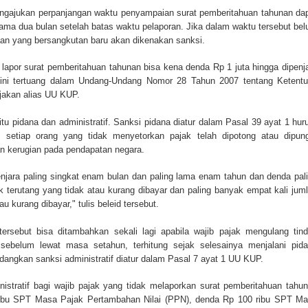
ngajukan perpanjangan waktu penyampaian surat pemberitahuan tahunan da
lama dua bulan setelah batas waktu pelaporan. Jika dalam waktu tersebut be
an yang bersangkutan baru akan dikenakan sanksi.
 lapor surat pemberitahuan tahunan bisa kena denda Rp 1 juta hingga dipenj
 ini tertuang dalam Undang-Undang Nomor 28 Tahun 2007 tentang Ketent
akan alias UU KUP.
 pidana dan administratif. Sanksi pidana diatur dalam Pasal 39 ayat 1 huru
 setiap orang yang tidak menyetorkan pajak telah dipotong atau dipun
n kerugian pada pendapatan negara.
njara paling singkat enam bulan dan paling lama enam tahun dan denda pal
ak terutang yang tidak atau kurang dibayar dan paling banyak empat kali jum
au kurang dibayar," tulis beleid tersebut.
rsebut bisa ditambahkan sekali lagi apabila wajib pajak mengulang tin
 sebelum lewat masa setahun, terhitung sejak selesainya menjalani pid
edangkan sanksi administratif diatur dalam Pasal 7 ayat 1 UU KUP.
inistratif bagi wajib pajak yang tidak melaporkan surat pemberitahuan tahu
 ribu SPT Masa Pajak Pertambahan Nilai (PPN), denda Rp 100 ribu SPT M