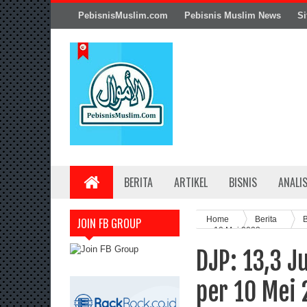
PebisnisMuslim.com
Pebisnis Muslim News
Si
BERITA
ARTIKEL
BISNIS
ANALI
Home
Berita
B
JOIN FB GROUP
per 10 Mei 2023
DJP: 13,3 J
per 10 Mei 