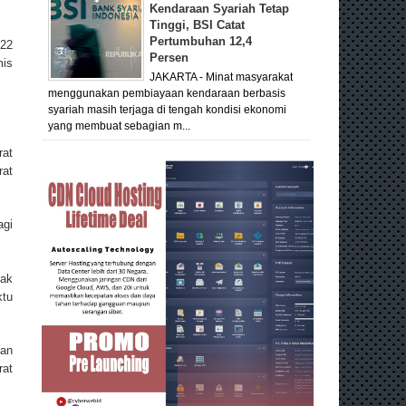
Kendaraan Syariah Tetap
Tinggi, BSI Catat
Pertumbuhan 12,4
022
Persen
mis
JAKARTA - Minat masyarakat
menggunakan pembiayaan kendaraan berbasis
syariah masih terjaga di tengah kondisi ekonomi
yang membuat sebagian m...
rat
rat
agi
jak
ktu
gan
rat