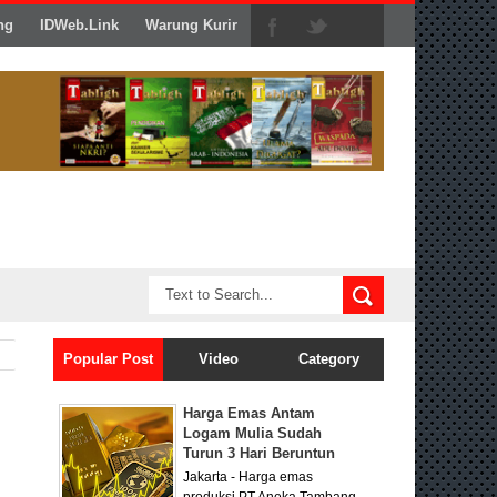
ng
IDWeb.Link
Warung Kurir
Popular Post
Video
Category
Harga Emas Antam
Logam Mulia Sudah
Turun 3 Hari Beruntun
Jakarta - Harga emas
produksi PT Aneka Tambang