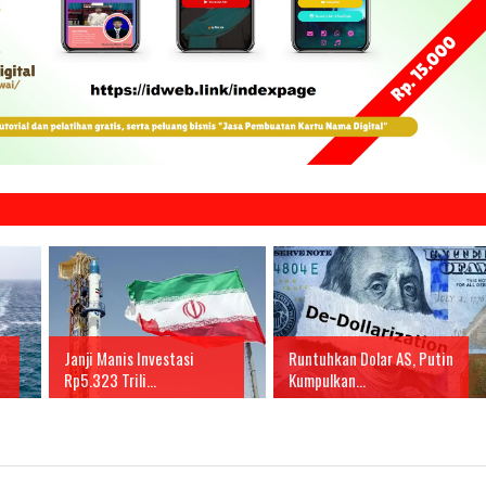
Janji Manis Investasi
Runtuhkan Dolar AS, Putin
Rp5.323 Trili...
Kumpulkan...