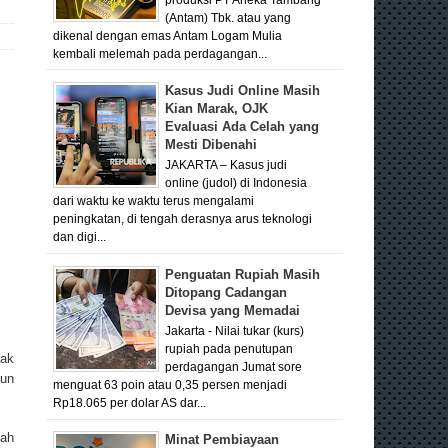
(Antam) Tbk. atau yang
dikenal dengan emas Antam Logam Mulia
kembali melemah pada perdagangan...
Kasus Judi Online Masih
Kian Marak, OJK
Evaluasi Ada Celah yang
Mesti Dibenahi
JAKARTA – Kasus judi
online (judol) di Indonesia
dari waktu ke waktu terus mengalami
peningkatan, di tengah derasnya arus teknologi
dan digi...
Penguatan Rupiah Masih
Ditopang Cadangan
Devisa yang Memadai
Jakarta - Nilai tukar (kurs)
rupiah pada penutupan
jak
perdagangan Jumat sore
pun
menguat 63 poin atau 0,35 persen menjadi
Rp18.065 per dolar AS dar...
lah
Minat Pembiayaan