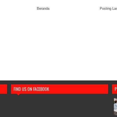
Beranda
Posting L
FIND US ON FACEBOOK
P