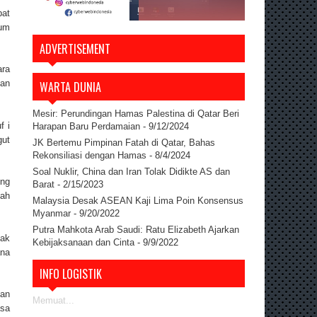
pat
lum
ADVERTISEMENT
ara
uan
WARTA DUNIA
Mesir: Perundingan Hamas Palestina di Qatar Beri
f i
Harapan Baru Perdamaian
- 9/12/2024
gut
JK Bertemu Pimpinan Fatah di Qatar, Bahas
Rekonsiliasi dengan Hamas
- 8/4/2024
Soal Nuklir, China dan Iran Tolak Didikte AS dan
ing
Barat
- 2/15/2023
lah
Malaysia Desak ASEAN Kaji Lima Poin Konsensus
Myanmar
- 9/20/2022
Putra Mahkota Arab Saudi: Ratu Elizabeth Ajarkan
dak
Kebijaksanaan dan Cinta
- 9/9/2022
ana
INFO LOGISTIK
nan
Memuat...
asa