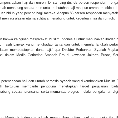
persiapkan haji dan umroh. Di samping itu, 65 persen responden meng
ernah menabung secara rutin untuk kebutuhan haji maupun umroh, meskipun h
ujuan hidup yang penting bagi mereka. Adapun 83 persen responden menyata
il menjadi alasan utama sulitnya menabung untuk keperluan haji dan umroh.
kan bahwa keinginan masyarakat Muslim Indonesia untuk menunaikan ibadah h
, masih banyak yang menghadapi tantangan untuk memulai langkah pert
dalam mempersiapkan dana haji,” ujar Direktur Perbankan Syariah Mayb
ri dalam Media Gathering Amanah Pro di kawasan Jakarta Pusat, Se
 perencanaan haji dan umroh berbasis syariah yang dikembangkan Muslim 
h bertujuan membantu pengguna menetapkan target perjalanan ibada
bung secara terencana, serta memantau progres melalui pengalaman digi
peran Maybank Indonesia adalah memastikan setiap langkah menuju Baitul