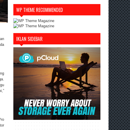
WP THEME RECOMMENDED
IKLAN SIDEBAR
gan
ada
ang
ga.
ggu
i,”
Pro
tor