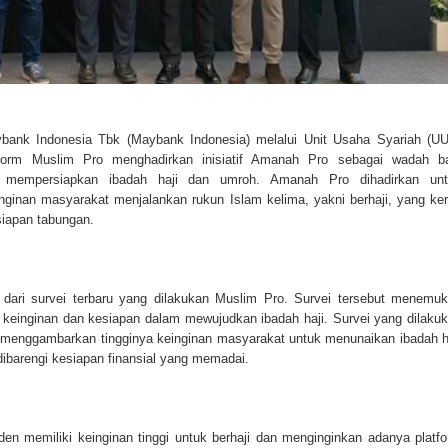
nk Indonesia Tbk (Maybank Indonesia) melalui Unit Usaha Syariah (U
tform Muslim Pro menghadirkan inisiatif Amanah Pro sebagai wadah b
 mempersiapkan ibadah haji dan umroh. Amanah Pro dihadirkan unt
nginan masyarakat menjalankan rukun Islam kelima, yakni berhaji, yang ke
siapan tabungan.
at dari survei terbaru yang dilakukan Muslim Pro. Survei tersebut menemu
 keinginan dan kesiapan dalam mewujudkan ibadah haji. Survei yang dilaku
u menggambarkan tingginya keinginan masyarakat untuk menunaikan ibadah h
dibarengi kesiapan finansial yang memadai.
den memiliki keinginan tinggi untuk berhaji dan menginginkan adanya platf