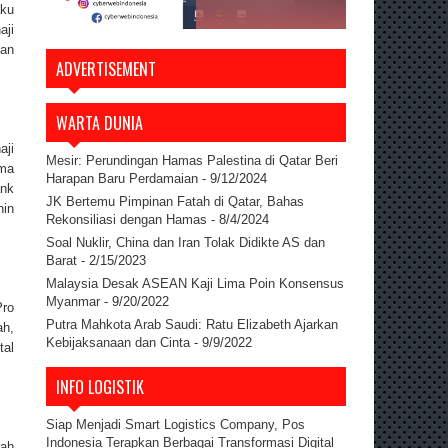
aku
aji
kan
ADVERTISEMENT
WARTA DUNIA
aji
Mesir: Perundingan Hamas Palestina di Qatar Beri
ama
Harapan Baru Perdamaian
- 9/12/2024
ank
JK Bertemu Pimpinan Fatah di Qatar, Bahas
nin
Rekonsiliasi dengan Hamas
- 8/4/2024
Soal Nuklir, China dan Iran Tolak Didikte AS dan
Barat
- 2/15/2023
Malaysia Desak ASEAN Kaji Lima Poin Konsensus
Myanmar
- 9/20/2022
Pro
Putra Mahkota Arab Saudi: Ratu Elizabeth Ajarkan
h,
Kebijaksanaan dan Cinta
- 9/9/2022
tal
INFO LOGISTIK
Siap Menjadi Smart Logistics Company, Pos
Indonesia Terapkan Berbagai Transformasi Digital
lah