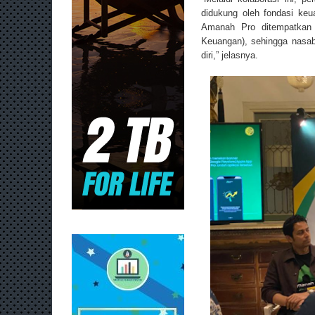
didukung oleh fondasi keu
Amanah Pro ditempatkan 
Keuangan), sehingga nasa
diri,” jelasnya.