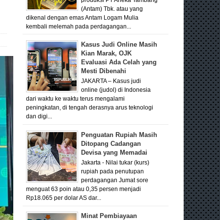
(Antam) Tbk. atau yang
dikenal dengan emas Antam Logam Mulia
kembali melemah pada perdagangan...
Kasus Judi Online Masih
Kian Marak, OJK
Evaluasi Ada Celah yang
Mesti Dibenahi
JAKARTA – Kasus judi
online (judol) di Indonesia
dari waktu ke waktu terus mengalami
peningkatan, di tengah derasnya arus teknologi
dan digi...
Penguatan Rupiah Masih
Ditopang Cadangan
Devisa yang Memadai
Jakarta - Nilai tukar (kurs)
rupiah pada penutupan
perdagangan Jumat sore
menguat 63 poin atau 0,35 persen menjadi
Rp18.065 per dolar AS dar...
Minat Pembiayaan