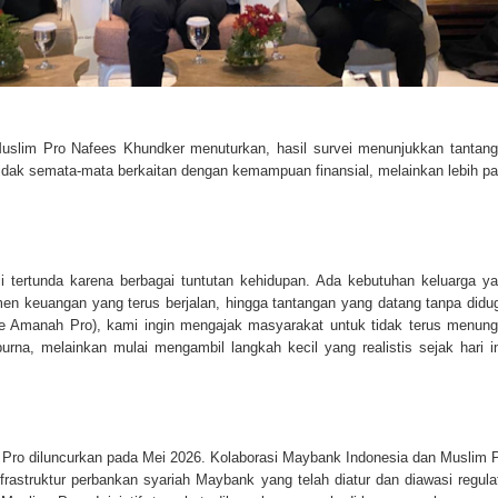
uslim Pro Nafees Khundker menuturkan, hasil survei menunjukkan tantan
idak semata-mata berkaitan dengan kemampuan finansial, melainkan lebih p
li tertunda karena berbagai tuntutan kehidupan. Ada kebutuhan keluarga y
tmen keuangan yang terus berjalan, hingga tantangan yang datang tanpa didu
e Amanah Pro), kami ingin mengajak masyarakat untuk tidak terus menun
na, melainkan mulai mengambil langkah kecil yang realistis sejak hari in
 Pro diluncurkan pada Mei 2026. Kolaborasi Maybank Indonesia dan Muslim 
rastruktur perbankan syariah Maybank yang telah diatur dan diawasi regula