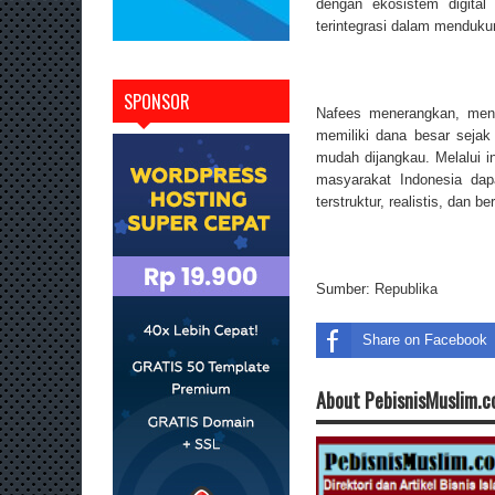
dengan ekosistem digital
terintegrasi dalam mendukun
SPONSOR
Nafees menerangkan, meny
memiliki dana besar seja
mudah dijangkau. Melalui i
masyarakat Indonesia dap
terstruktur, realistis, dan be
Sumber:
Republika
Share on Facebook
About PebisnisMuslim.