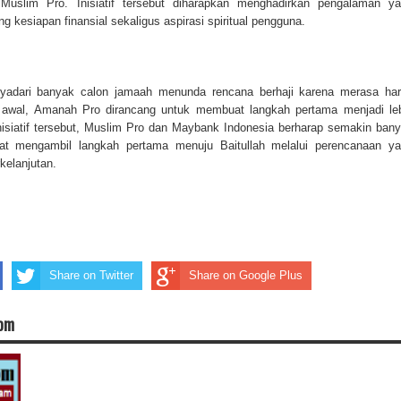
 Muslim Pro. Inisiatif tersebut diharapkan menghadirkan pengalaman y
g kesiapan finansial sekaligus aspirasi spiritual pengguna.
adari banyak calon jamaah menunda rencana berhaji karena merasa ha
k awal, Amanah Pro dirancang untuk membuat langkah pertama menjadi le
nisiatif tersebut, Muslim Pro dan Maybank Indonesia berharap semakin ban
at mengambil langkah pertama menuju Baitullah melalui perencanaan y
rkelanjutan.
Share on Twitter
Share on Google Plus
com