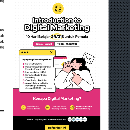
ang
rus
bih
yak
ang