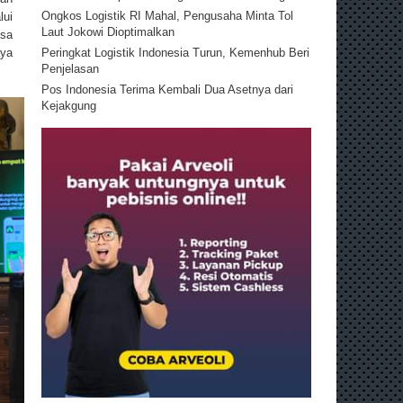
Ongkos Logistik RI Mahal, Pengusaha Minta Tol
lui
Laut Jokowi Dioptimalkan
asa
Peringkat Logistik Indonesia Turun, Kemenhub Beri
aya
Penjelasan
Pos Indonesia Terima Kembali Dua Asetnya dari
Kejakgung