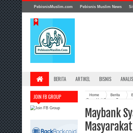
PebisnisMuslim.com
Pebisnis Muslim News
Si
BERITA
ARTIKEL
BISNIS
ANALI
Home
Berita
B
JOIN FB GROUP
Dana Haji Secara Terencan
Maybank Sy
Masyarakat