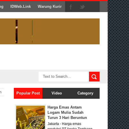
ng
IDWeb.Link
Warung Kurir
n
Popular Post
Video
Category
Harga Emas Antam
Logam Mulia Sudah
Turun 3 Hari Beruntun
Jakarta - Harga emas
produksi PT Aneka Tambang