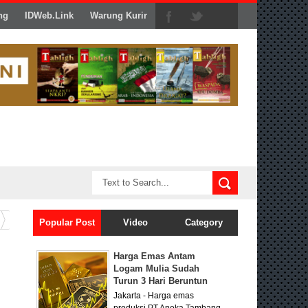
ng
IDWeb.Link
Warung Kurir
Popular Post
Video
Category
Harga Emas Antam
Logam Mulia Sudah
Turun 3 Hari Beruntun
Jakarta - Harga emas
produksi PT Aneka Tambang