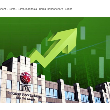
onomi
,
Berita
,
Berita Indonesia
,
Berita Mancanegara
,
Slider