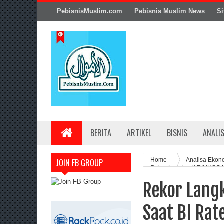
PebisnisMuslim.com
Pebisnis Muslim News
Si
BERITA
ARTIKEL
BISNIS
ANALI
Home
Analisa Ekon
JOIN FB GROUP
Rekor Langka di RI! IHSG 
Rekor Langk
Saat BI Rat