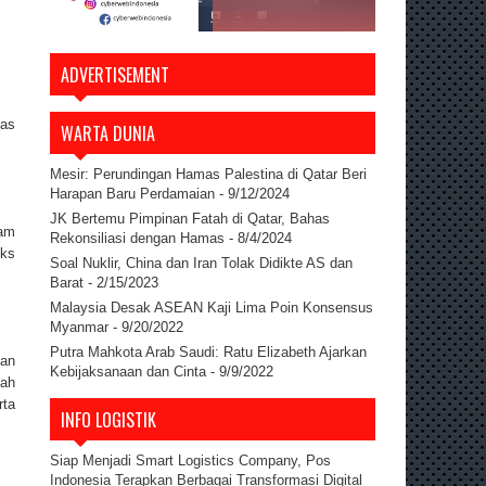
ADVERTISEMENT
tas
WARTA DUNIA
Mesir: Perundingan Hamas Palestina di Qatar Beri
Harapan Baru Perdamaian
- 9/12/2024
JK Bertemu Pimpinan Fatah di Qatar, Bahas
ham
Rekonsiliasi dengan Hamas
- 8/4/2024
eks
Soal Nuklir, China dan Iran Tolak Didikte AS dan
Barat
- 2/15/2023
Malaysia Desak ASEAN Kaji Lima Poin Konsensus
Myanmar
- 9/20/2022
Putra Mahkota Arab Saudi: Ratu Elizabeth Ajarkan
gan
Kebijaksanaan dan Cinta
- 9/9/2022
lah
rta
INFO LOGISTIK
Siap Menjadi Smart Logistics Company, Pos
Indonesia Terapkan Berbagai Transformasi Digital