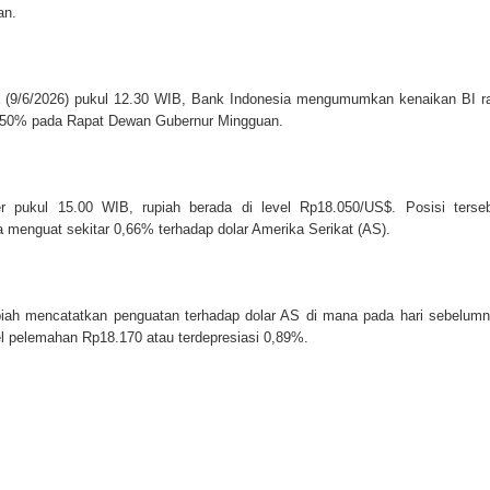
an.
 (9/6/2026) pukul 12.30 WIB, Bank Indonesia mengumumkan kenaikan BI r
,50% pada Rapat Dewan Gubernur Mingguan.
per pukul 15.00 WIB, rupiah berada di level Rp18.050/US$. Posisi terse
menguat sekitar 0,66% terhadap dolar Amerika Serikat (AS).
upiah mencatatkan penguatan terhadap dolar AS di mana pada hari sebelum
l pelemahan Rp18.170 atau terdepresiasi 0,89%.