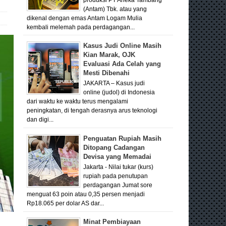
(Antam) Tbk. atau yang
dikenal dengan emas Antam Logam Mulia
kembali melemah pada perdagangan...
Kasus Judi Online Masih
Kian Marak, OJK
Evaluasi Ada Celah yang
Mesti Dibenahi
JAKARTA – Kasus judi
online (judol) di Indonesia
dari waktu ke waktu terus mengalami
peningkatan, di tengah derasnya arus teknologi
dan digi...
Penguatan Rupiah Masih
Ditopang Cadangan
Devisa yang Memadai
Jakarta - Nilai tukar (kurs)
rupiah pada penutupan
perdagangan Jumat sore
menguat 63 poin atau 0,35 persen menjadi
Rp18.065 per dolar AS dar...
Minat Pembiayaan