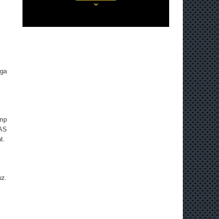
gga
ump
AS
t.
uz.