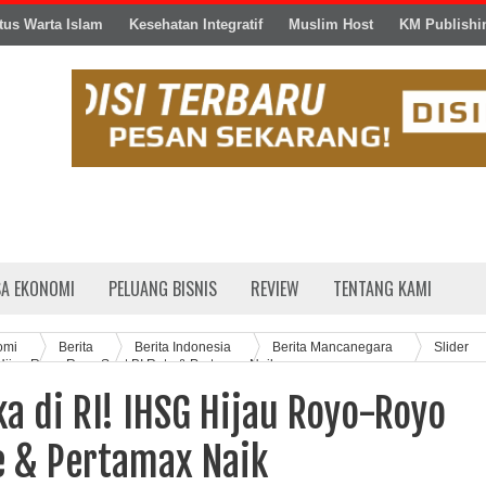
tus Warta Islam
Kesehatan Integratif
Muslim Host
KM Publishi
SA EKONOMI
PELUANG BISNIS
REVIEW
TENTANG KAMI
omi
Berita
Berita Indonesia
Berita Mancanegara
Slider
Hijau Royo-Royo Saat BI Rate & Pertamax Naik
a di RI! IHSG Hijau Royo-Royo
e & Pertamax Naik