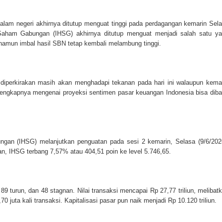
alam negeri akhirnya ditutup menguat tinggi pada perdagangan kemarin Sel
 Saham Gabungan (IHSG) akhirnya ditutup menguat menjadi salah satu y
h namun imbal hasil SBN tetap kembali melambung tinggi.
diperkirakan masih akan menghadapi tekanan pada hari ini walaupun kema
lengkapnya mengenai proyeksi sentimen pasar keuangan Indonesia bisa dib
gan (IHSG) melanjutkan penguatan pada sesi 2 kemarin, Selasa (9/6/202
, IHSG terbang 7,57% atau 404,51 poin ke level 5.746,65.
 turun, dan 48 stagnan. Nilai transaksi mencapai Rp 27,77 triliun, melibat
0 juta kali transaksi. Kapitalisasi pasar pun naik menjadi Rp 10.120 triliun.