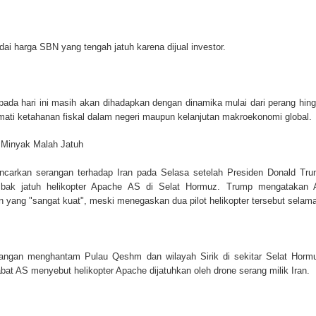
ai harga SBN yang tengah jatuh karena dijual investor.
ada hari ini masih akan dihadapkan dengan dinamika mulai dari perang hin
mati ketahanan fiskal dalam negeri maupun kelanjutan makroekonomi global.
 Minyak Malah Jatuh
ncarkan serangan terhadap Iran pada Selasa setelah Presiden Donald Tr
ak jatuh helikopter Apache AS di Selat Hormuz. Trump mengatakan 
yang "sangat kuat", meski menegaskan dua pilot helikopter tersebut selama
rangan menghantam Pulau Qeshm dan wilayah Sirik di sekitar Selat Horm
bat AS menyebut helikopter Apache dijatuhkan oleh drone serang milik Iran.