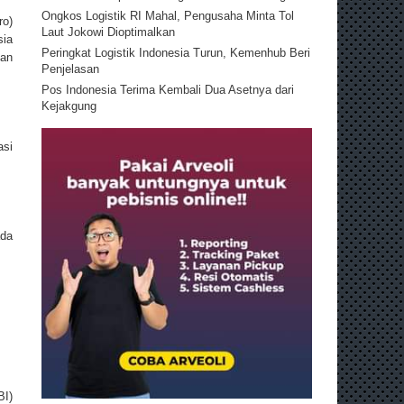
Ongkos Logistik RI Mahal, Pengusaha Minta Tol
ro)
Laut Jokowi Dioptimalkan
sia
Peringkat Logistik Indonesia Turun, Kemenhub Beri
dan
Penjelasan
Pos Indonesia Terima Kembali Dua Asetnya dari
Kejakgung
asi
ada
BI)