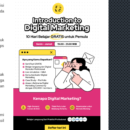
isi
ada
tuk
bps
pak
aga
kan
ami
sil