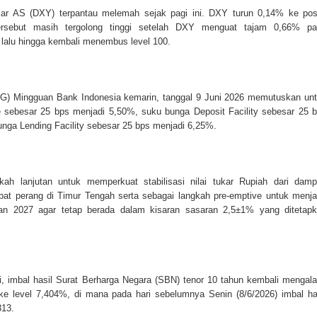
olar AS (DXY) terpantau melemah sejak pagi ini. DXY turun 0,14% ke pos
ersebut masih tergolong tinggi setelah DXY menguat tajam 0,66% p
 lalu hingga kembali menembus level 100.
G) Mingguan Bank Indonesia kemarin, tanggal 9 Juni 2026 memutuskan un
 sebesar 25 bps menjadi 5,50%, suku bunga Deposit Facility sebesar 25 
nga Lending Facility sebesar 25 bps menjadi 6,25%.
kah lanjutan untuk memperkuat stabilisasi nilai tukar Rupiah dari dam
kibat perang di Timur Tengah serta sebagai langkah pre-emptive untuk menj
dan 2027 agar tetap berada dalam kisaran sasaran 2,5±1% yang ditetap
i, imbal hasil Surat Berharga Negara (SBN) tenor 10 tahun kembali mengal
 ke level 7,404%, di mana pada hari sebelumnya Senin (8/6/2026) imbal ha
313.