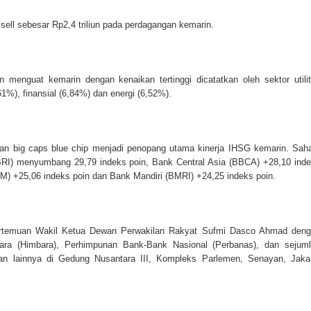
sell sebesar Rp2,4 triliun pada perdagangan kemarin.
n menguat kemarin dengan kenaikan tertinggi dicatatkan oleh sektor utili
1%), finansial (6,84%) dan energi (6,52%).
n big caps blue chip menjadi penopang utama kinerja IHSG kemarin. Sa
RI) menyumbang 29,79 indeks poin, Bank Central Asia (BBCA) +28,10 ind
M) +25,06 indeks poin dan Bank Mandiri (BMRI) +24,25 indeks poin.
rtemuan Wakil Ketua Dewan Perwakilan Rakyat Sufmi Dasco Ahmad den
ra (Himbara), Perhimpunan Bank-Bank Nasional (Perbanas), dan sejum
gan lainnya di Gedung Nusantara III, Kompleks Parlemen, Senayan, Jaka