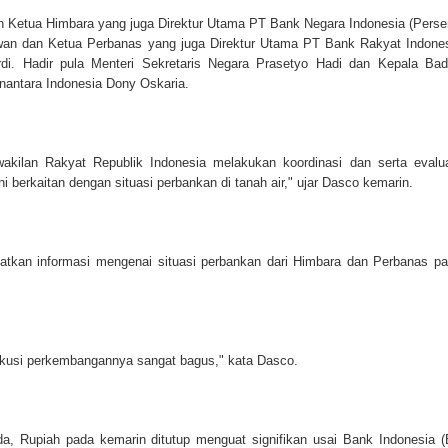
n Ketua Himbara yang juga Direktur Utama PT Bank Negara Indonesia (Perse
wan dan Ketua Perbanas yang juga Direktur Utama PT Bank Rakyat Indone
rdi. Hadir pula Menteri Sekretaris Negara Prasetyo Hadi dan Kepala Ba
ntara Indonesia Dony Oskaria.
akilan Rakyat Republik Indonesia melakukan koordinasi dan serta evalu
ni berkaitan dengan situasi perbankan di tanah air," ujar Dasco kemarin.
tkan informasi mengenai situasi perbankan dari Himbara dan Perbanas p
skusi perkembangannya sangat bagus," kata Dasco.
a, Rupiah pada kemarin ditutup menguat signifikan usai Bank Indonesia (