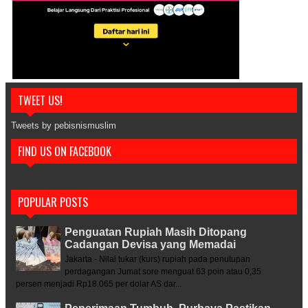
TWEET US!
Tweets by pebisnismuslim
FIND US ON FACEBOOK
POPULAR POSTS
Penguatan Rupiah Masih Ditopang
Cadangan Devisa yang Memadai
Jakarta - Nilai tukar (kurs) rupiah pada penutupan
perdagangan Jumat sore menguat 63 poin atau 0,35
persen menjadi Rp18.065 per dolar AS dar...