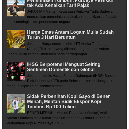
Penerimaan Tumbuh, Purbaya Pastikan
tak Ada Kenaikan Tarif Pajak
JAKARTA – Menteri Keuangan Purbaya Yudhi Sadewa
memastikan pemerintah tidak akan menaikkan tarif pajak
untuk meningkatkan penerimaan negara....
Harga Emas Antam Logam Mulia Sudah
Turun 3 Hari Beruntun
Jakarta - Harga emas produksi PT Aneka Tambang
(Antam) Tbk. atau yang dikenal dengan emas Antam
Logam Mulia kembali melemah pada perdagangan...
IHSG Berpotensi Menguat Seiring
Sentimen Domestik dan Global
Jakarta - Indeks Harga Saham Gabungan (IHSG) Bursa
Efek Indonesia (BEI) pada Selasa berpotensi bergerak
menguat dipicu oleh sentimen dari ti...
Sidak Perbenihan Kopi Gayo di Bener
Meriah, Mentan Bidik Ekspor Kopi
Tembus Rp 100 Triliun
BENER MERIAH - Menteri Pertanian (Mentan) Andi
Amran Sulaiman melakukan inspeksi mendadak (sidak) ke Kebun
Perbenihan Kopi Rimba Raya KM 60,...