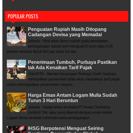
POPULAR POSTS
Penguatan Rupiah Masih Ditopang
Cadangan Devisa yang Memadai
Jakarta - Nilai tukar (kurs) rupiah pada penutupan
perdagangan Jumat sore menguat 63 poin atau 0,35
persen menjadi Rp18.065 per dolar AS dar...
Penerimaan Tumbuh, Purbaya Pastikan
tak Ada Kenaikan Tarif Pajak
JAKARTA – Menteri Keuangan Purbaya Yudhi Sadewa
memastikan pemerintah tidak akan menaikkan tarif pajak
untuk meningkatkan penerimaan negara....
Harga Emas Antam Logam Mulia Sudah
Turun 3 Hari Beruntun
Jakarta - Harga emas produksi PT Aneka Tambang
(Antam) Tbk. atau yang dikenal dengan emas Antam
Logam Mulia kembali melemah pada perdagangan...
IHSG Berpotensi Menguat Seiring