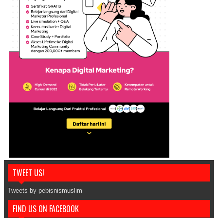
TWEET US!
Tweets by pebisnismuslim
FIND US ON FACEBOOK