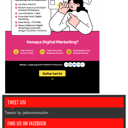
TWEET US!
Tweets by pebisnismuslim
FIND US ON FACEBOOK