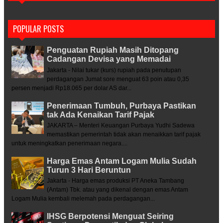
POPULAR POSTS
Penguatan Rupiah Masih Ditopang
Cadangan Devisa yang Memadai
Jakarta - Nilai tukar (kurs) rupiah pada penutupan
perdagangan Jumat sore menguat 63 poin atau 0,35
persen menjadi Rp18.065 per dolar AS dar...
Penerimaan Tumbuh, Purbaya Pastikan
tak Ada Kenaikan Tarif Pajak
JAKARTA – Menteri Keuangan Purbaya Yudhi Sadewa
memastikan pemerintah tidak akan menaikkan tarif pajak
untuk meningkatkan penerimaan negara....
Harga Emas Antam Logam Mulia Sudah
Turun 3 Hari Beruntun
Jakarta - Harga emas produksi PT Aneka Tambang
(Antam) Tbk. atau yang dikenal dengan emas Antam
Logam Mulia kembali melemah pada perdagangan...
IHSG Berpotensi Menguat Seiring