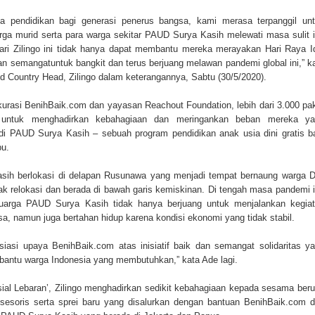
na pendidikan bagi generasi penerus bangsa, kami merasa terpanggil un
ga murid serta para warga sekitar PAUD Surya Kasih melewati masa sulit i
ari Zilingo ini tidak hanya dapat membantu mereka merayakan Hari Raya I
an semangatuntuk bangkit dan terus berjuang melawan pandemi global ini,” k
 Country Head, Zilingo dalam keterangannya, Sabtu (30/5/2020).
 kurasi BenihBaik.com dan yayasan Reachout Foundation, lebih dari 3.000 pa
n untuk menghadirkan kebahagiaan dan meringankan beban mereka ya
 PAUD Surya Kasih – sebuah program pendidikan anak usia dini gratis b
pu.
sih berlokasi di delapan Rusunawa yang menjadi tempat bernaung warga 
k relokasi dan berada di bawah garis kemiskinan. Di tengah masa pandemi i
eluarga PAUD Surya Kasih tidak hanya berjuang untuk menjalankan kegia
asa, namun juga bertahan hidup karena kondisi ekonomi yang tidak stabil.
siasi upaya BenihBaik.com atas inisiatif baik dan semangat solidaritas y
bantu warga Indonesia yang membutuhkan,” kata Ade lagi.
ial Lebaran’, Zilingo menghadirkan sedikit kebahagiaan kepada sesama ber
ksesoris serta sprei baru yang disalurkan dengan bantuan BenihBaik.com 