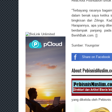
Reachout Foundation untuk
“Terbayang rasanya bagaim
dalam benak saya ketika 
bingkisan dari Zilingo. 
Harapannya, apa yang dibe
berdampak panjang pad
BenihBaik.com. []
Sumber:
Youngster
Share on Facebook
About PebisnisMuslim.
yang dikelola oleh Pebisni