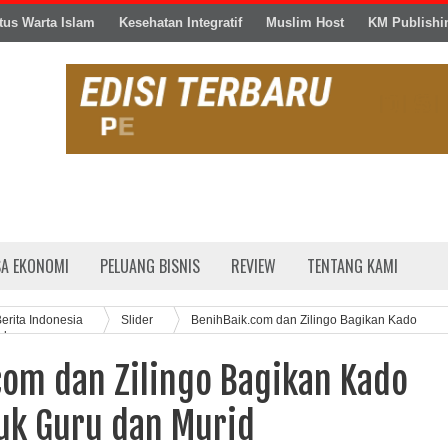
tus Warta Islam
Kesehatan Integratif
Muslim Host
KM Publishi
SA EKONOMI
PELUANG BISNIS
REVIEW
TENTANG KAMI
erita Indonesia
Slider
BenihBaik.com dan Zilingo Bagikan Kado
id
com dan Zilingo Bagikan Kado
tuk Guru dan Murid