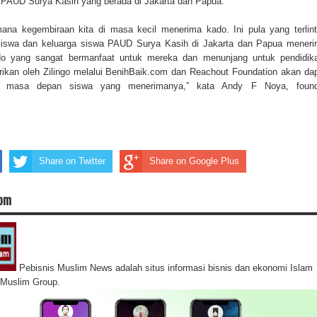
 PAUD Surya Kasih yang berada di Jakarta dan Papua.
ana kegembiraan kita di masa kecil menerima kado. Ini pula yang terlin
siswa dan keluarga siswa PAUD Surya Kasih di Jakarta dan Papua mener
Kado yang sangat bermanfaat untuk mereka dan menunjang untuk pendidik
rikan oleh Zilingo melalui BenihBaik.com dan Reachout Foundation akan da
a masa depan siswa yang menerimanya,” kata Andy F Noya, found
Share on Twitter
Share on Google Plus
com
Pebisnis Muslim News adalah situs informasi bisnis dan ekonomi Islam
s Muslim Group.