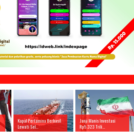
Kapal Pertamina Berhasil
Janji Manis Investasi
Lewati Sel...
Rp5.323 Trili...