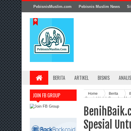
PebisnisMuslim.com
Pebisnis Muslim News
Si
BERITA
ARTIKEL
BISNIS
ANALI
Home
Berita
B
JOIN FB GROUP
Spesial Untuk Guru dan Mur
BenihBaik.
Spesial Un