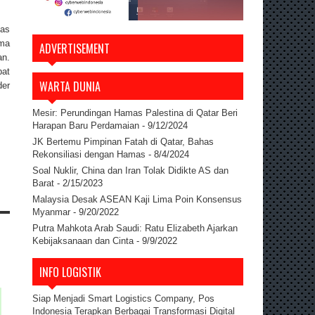
tas
ima
ADVERTISEMENT
an.
pat
WARTA DUNIA
er
Mesir: Perundingan Hamas Palestina di Qatar Beri
Harapan Baru Perdamaian
- 9/12/2024
JK Bertemu Pimpinan Fatah di Qatar, Bahas
Rekonsiliasi dengan Hamas
- 8/4/2024
Soal Nuklir, China dan Iran Tolak Didikte AS dan
Barat
- 2/15/2023
Malaysia Desak ASEAN Kaji Lima Poin Konsensus
Myanmar
- 9/20/2022
Putra Mahkota Arab Saudi: Ratu Elizabeth Ajarkan
Kebijaksanaan dan Cinta
- 9/9/2022
INFO LOGISTIK
Siap Menjadi Smart Logistics Company, Pos
Indonesia Terapkan Berbagai Transformasi Digital