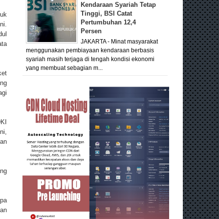
Kendaraan Syariah Tetap
Tinggi, BSI Catat
tuk
Pertumbuhan 12,4
ni.
Persen
dul
JAKARTA - Minat masyarakat
ata
menggunakan pembiayaan kendaraan berbasis
syariah masih terjaga di tengah kondisi ekonomi
yang membuat sebagian m...
ket
ng
agi
DKI
ni,
tan
ang
upa
dan