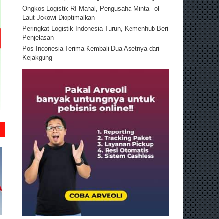
Ongkos Logistik RI Mahal, Pengusaha Minta Tol
Laut Jokowi Dioptimalkan
Peringkat Logistik Indonesia Turun, Kemenhub Beri
Penjelasan
Pos Indonesia Terima Kembali Dua Asetnya dari
Kejakgung