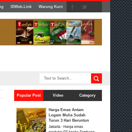
ng
IDWeb.Link
Warung Kurir
Popular Post
Video
Category
Harga Emas Antam
Logam Mulia Sudah
Turun 3 Hari Beruntun
Jakarta - Harga emas
produksi PT Aneka Tambang