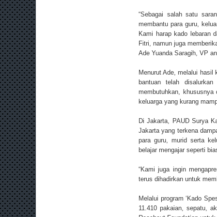
“Sebagai salah satu sara
membantu para guru, keluar
Kami harap kado lebaran d
Fitri, namun juga memberik
Ade Yuanda Saragih, VP and
Menurut Ade, melalui hasil
bantuan telah disalurka
membutuhkan, khususnya di
keluarga yang kurang mam
Di Jakarta, PAUD Surya Ka
Jakarta yang terkena dampa
para guru, murid serta k
belajar mengajar seperti bi
“Kami juga ingin mengapre
terus dihadirkan untuk mem
Melalui program ‘Kado Spes
11.410 pakaian, sepatu, a