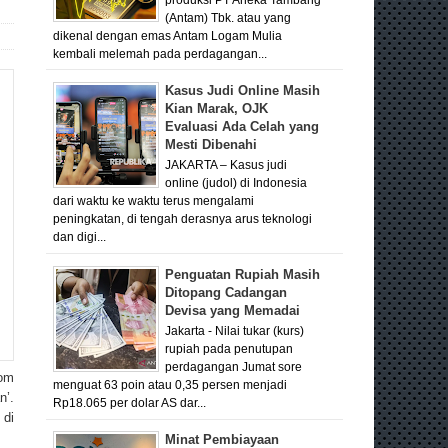
(Antam) Tbk. atau yang
dikenal dengan emas Antam Logam Mulia
kembali melemah pada perdagangan...
Kasus Judi Online Masih
Kian Marak, OJK
Evaluasi Ada Celah yang
Mesti Dibenahi
JAKARTA – Kasus judi
online (judol) di Indonesia
dari waktu ke waktu terus mengalami
peningkatan, di tengah derasnya arus teknologi
dan digi...
Penguatan Rupiah Masih
Ditopang Cadangan
Devisa yang Memadai
Jakarta - Nilai tukar (kurs)
rupiah pada penutupan
perdagangan Jumat sore
com
menguat 63 poin atau 0,35 persen menjadi
n’.
Rp18.065 per dolar AS dar...
 di
Minat Pembiayaan