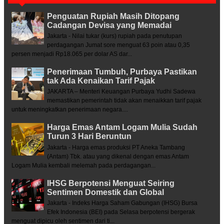
Penguatan Rupiah Masih Ditopang
Cadangan Devisa yang Memadai
Jakarta - Nilai tukar (kurs) rupiah pada penutupan
perdagangan Jumat sore menguat 63 poin atau 0,35
persen menjadi Rp18.065 per dolar AS dar...
Penerimaan Tumbuh, Purbaya Pastikan
tak Ada Kenaikan Tarif Pajak
JAKARTA – Menteri Keuangan Purbaya Yudhi Sadewa
memastikan pemerintah tidak akan menaikkan tarif pajak
untuk meningkatkan penerimaan negara....
Harga Emas Antam Logam Mulia Sudah
Turun 3 Hari Beruntun
Jakarta - Harga emas produksi PT Aneka Tambang
(Antam) Tbk. atau yang dikenal dengan emas Antam
Logam Mulia kembali melemah pada perdagangan...
IHSG Berpotensi Menguat Seiring
Sentimen Domestik dan Global
Jakarta - Indeks Harga Saham Gabungan (IHSG) Bursa
Efek Indonesia (BEI) pada Selasa berpotensi bergerak
menguat dipicu oleh sentimen dari ti...