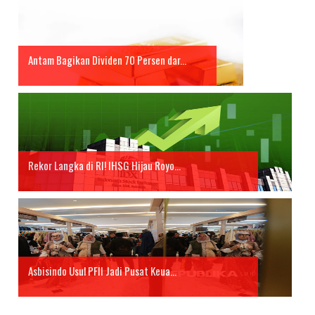
Antam Bagikan Dividen 70 Persen dar...
Rekor Langka di RI! IHSG Hijau Royo...
Asbisindo Usul PFII Jadi Pusat Keua...