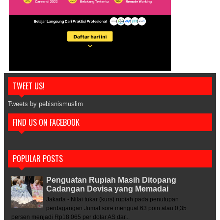
TWEET US!
Tweets by pebisnismuslim
FIND US ON FACEBOOK
POPULAR POSTS
Penguatan Rupiah Masih Ditopang
Cadangan Devisa yang Memadai
Jakarta - Nilai tukar (kurs) rupiah pada penutupan
perdagangan Jumat sore menguat 63 poin atau 0,35
persen menjadi Rp18.065 per dolar AS dar...