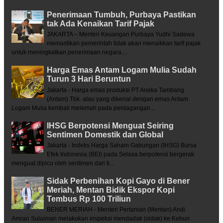
Penerimaan Tumbuh, Purbaya Pastikan
tak Ada Kenaikan Tarif Pajak
JAKARTA – Menteri Keuangan Purbaya Yudhi Sadewa
memastikan pemerintah tidak akan menaikkan tarif pajak
untuk meningkatkan penerimaan negara....
Harga Emas Antam Logam Mulia Sudah
Turun 3 Hari Beruntun
Jakarta - Harga emas produksi PT Aneka Tambang
(Antam) Tbk. atau yang dikenal dengan emas Antam
Logam Mulia kembali melemah pada perdagangan...
IHSG Berpotensi Menguat Seiring
Sentimen Domestik dan Global
Jakarta - Indeks Harga Saham Gabungan (IHSG) Bursa
Efek Indonesia (BEI) pada Selasa berpotensi bergerak
menguat dipicu oleh sentimen dari ti...
Sidak Perbenihan Kopi Gayo di Bener
Meriah, Mentan Bidik Ekspor Kopi
Tembus Rp 100 Triliun
BENER MERIAH - Menteri Pertanian (Mentan) Andi
Amran Sulaiman melakukan inspeksi mendadak (sidak) ke Kebun