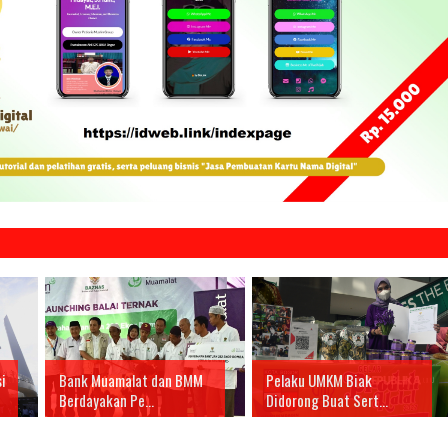
i
Bank Muamalat dan BMM
Pelaku UMKM Biak
Berdayakan Pe...
Didorong Buat Sert...