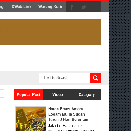
ng
IDWeb.Link
Warung Kurir
Popular Post
Video
Category
Harga Emas Antam
Logam Mulia Sudah
Turun 3 Hari Beruntun
Jakarta - Harga emas
produksi PT Aneka Tambang