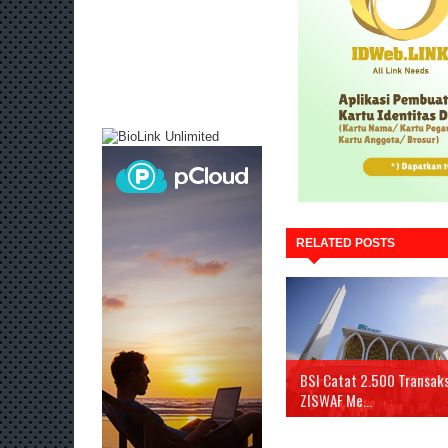
RELATED POSTS
BSI Catat 2.500 Transaks
ZISWAF Me...