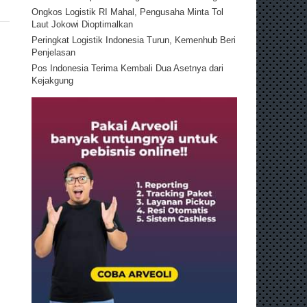
Ongkos Logistik RI Mahal, Pengusaha Minta Tol
Laut Jokowi Dioptimalkan
Peringkat Logistik Indonesia Turun, Kemenhub Beri
Penjelasan
Pos Indonesia Terima Kembali Dua Asetnya dari
Kejakgung