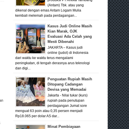
(Antam) Tbk. atau yang
dikenal dengan emas Antam Logam Mulia
kembali melemah pada perdagangan...
Kasus Judi Online Masih
Kian Marak, OJK
Evaluasi Ada Celah yang
Mesti Dibenahi
JAKARTA – Kasus judi
online (judol) di Indonesia
dari waktu ke waktu terus mengalami
peningkatan, di tengah derasnya arus teknologi
dan digi...
Penguatan Rupiah Masih
Ditopang Cadangan
Devisa yang Memadai
Jakarta - Nilai tukar (kurs)
an
rupiah pada penutupan
perdagangan Jumat sore
menguat 63 poin atau 0,35 persen menjadi
Rp18.065 per dolar AS dar...
3
Minat Pembiayaan