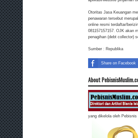
Otoritas Jasa Keuangan me
penawaran tersebut merupa
online resmi terdaftar/beri
081157157157. OJK akan me
penagihan (debt collector) s
Sumber :
Republika
Share on Facebook
About PebisnisMuslim.
yang dikelola oleh Pebisni