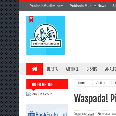
PebisnisMuslim.com
Pebisnis Muslim News
Si
BERITA
ARTIKEL
BISNIS
ANALI
Home
Artikel
JOIN FB GROUP
Waspada! Pi
Juni 29, 2021
Artikel
,
Sli