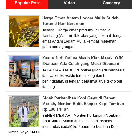
Popular Post
Video
Category
Harga Emas Antam Logam Mulia Sudah
Turun 3 Hari Beruntun
Jakarta - Harga emas produksi PT Aneka
Tambang (Antam) Tbk. atau yang dikenal dengan
emas Antam Logam Mulia kembali melemah
pada perdagangan...
Kasus Judi Online Masih Kian Marak, OJK
Evaluasi Ada Celah yang Mesti Dibenahi
JAKARTA – Kasus judi online (judol) di Indonesia
dari waktu ke waktu terus mengalami
peningkatan, di tengah derasnya arus teknologi
dan digi...
Sidak Perbenihan Kopi Gayo di Bener
Meriah, Mentan Bidik Ekspor Kopi Tembus
Rp 100 Triliun
BENER MERIAH - Menteri Pertanian (Mentan)
Andi Amran Sulaiman melakukan inspeksi
mendadak (sidak) ke Kebun Perbenihan Kopi
Rimba Raya KM 60,...