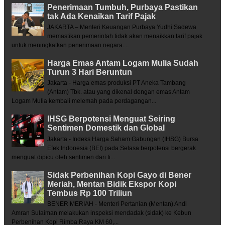
Penerimaan Tumbuh, Purbaya Pastikan
tak Ada Kenaikan Tarif Pajak
JAKARTA – Menteri Keuangan Purbaya Yudhi Sadewa
memastikan pemerintah tidak akan menaikkan tarif pajak
untuk meningkatkan penerimaan negara....
Harga Emas Antam Logam Mulia Sudah
Turun 3 Hari Beruntun
Jakarta - Harga emas produksi PT Aneka Tambang
(Antam) Tbk. atau yang dikenal dengan emas Antam
Logam Mulia kembali melemah pada perdagangan...
IHSG Berpotensi Menguat Seiring
Sentimen Domestik dan Global
Jakarta - Indeks Harga Saham Gabungan (IHSG) Bursa
Efek Indonesia (BEI) pada Selasa berpotensi bergerak
menguat dipicu oleh sentimen dari ti...
Sidak Perbenihan Kopi Gayo di Bener
Meriah, Mentan Bidik Ekspor Kopi
Tembus Rp 100 Triliun
BENER MERIAH - Menteri Pertanian (Mentan) Andi
Amran Sulaiman melakukan inspeksi mendadak (sidak) ke Kebun
Perbenihan Kopi Rimba Raya KM 60,...