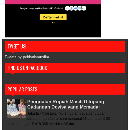
TWEET US!
Tweets by pebisnismuslim
FIND US ON FACEBOOK
POPULAR POSTS
Penguatan Rupiah Masih Ditopang
Cadangan Devisa yang Memadai
Jakarta - Nilai tukar (kurs) rupiah pada penutupan
perdagangan Jumat sore menguat 63 poin atau 0,35
persen menjadi Rp18.065 per dolar AS dar...