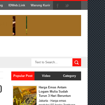
ng
IDWeb.Link
Warung Kurir
Popular Post
Video
Category
0
Harga Emas Antam
Logam Mulia Sudah
Turun 3 Hari Beruntun
Jakarta - Harga emas
produksi PT Aneka Tambang