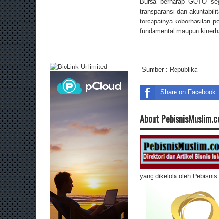
Bursa berharap GOTO sege
transparansi dan akuntabili
tercapainya keberhasilan pe
fundamental maupun kiner
Sumber :
Republika
Share on Facebook
About PebisnisMuslim.
yang dikelola oleh Pebisni