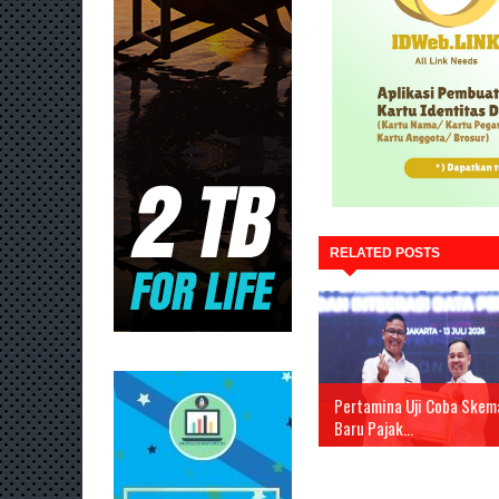
RELATED POSTS
Pertamina Uji Coba Skem
Baru Pajak...