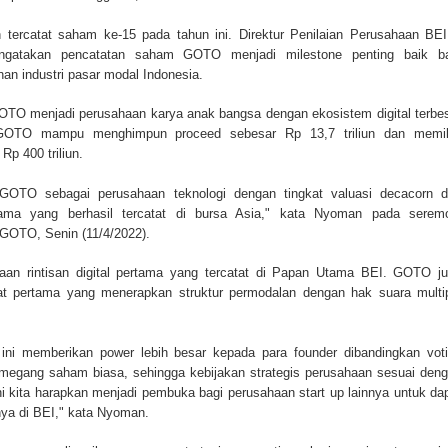
ercatat saham ke-15 pada tahun ini. Direktur Penilaian Perusahaan BEI
atakan pencatatan saham GOTO menjadi milestone penting baik ba
an industri pasar modal Indonesia.
GOTO menjadi perusahaan karya anak bangsa dengan ekosistem digital terbe
 GOTO mampu menghimpun proceed sebesar Rp 13,7 triliun dan memil
 Rp 400 triliun.
 GOTO sebagai perusahaan teknologi dengan tingkat valuasi decacorn 
ama yang berhasil tercatat di bursa Asia," kata Nyoman pada serem
 GOTO, Senin (11/4/2022).
n rintisan digital pertama yang tercatat di Papan Utama BEI. GOTO j
at pertama yang menerapkan struktur permodalan dengan hak suara multi
ini memberikan power lebih besar kepada para founder dibandingkan vot
pemegang saham biasa, sehingga kebijakan strategis perusahaan sesuai den
 ini kita harapkan menjadi pembuka bagi perusahaan start up lainnya untuk da
ya di BEI," kata Nyoman.