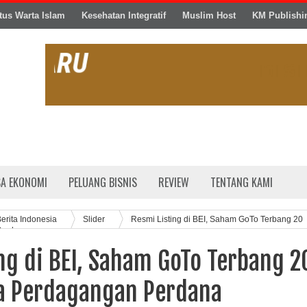
tus Warta Islam
Kesehatan Integratif
Muslim Host
KM Publishi
SA EKONOMI
PELUANG BISNIS
REVIEW
TENTANG KAMI
erita Indonesia
Slider
Resmi Listing di BEI, Saham GoTo Terbang 20
Perdana
ng di BEI, Saham GoTo Terbang 2
a Perdagangan Perdana