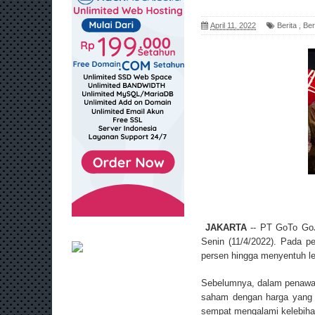
April 11, 2022
Berita
,
Ber
JAKARTA
-- PT GoTo GoJ
Senin (11/4/2022). Pada 
persen hingga menyentuh le
Sebelumnya, dalam penawara
saham dengan harga yang 
sempat mengalami kelebihan