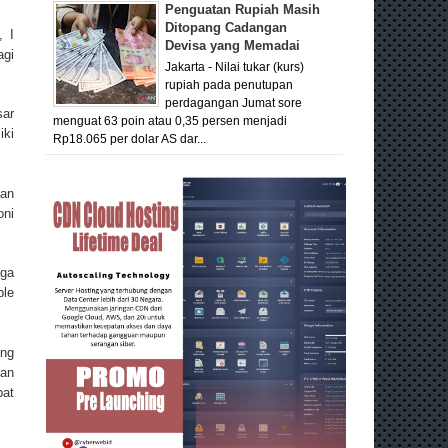
Penguatan Rupiah Masih
Ditopang Cadangan
, I
Devisa yang Memadai
gi
Jakarta - Nilai tukar (kurs)
rupiah pada penutupan
perdagangan Jumat sore
sar
menguat 63 poin atau 0,35 persen menjadi
iki
Rp18.065 per dolar AS dar...
dan
oni
uga
ple
ing
gan
pat