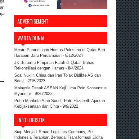
aga
gan
rja
ADVERTISEMENT
WARTA DUNIA
Mesir: Perundingan Hamas Palestina di Qatar Beri
Harapan Baru Perdamaian
- 9/12/2024
JK Bertemu Pimpinan Fatah di Qatar, Bahas
Rekonsiliasi dengan Hamas
- 8/4/2024
Soal Nuklir, China dan Iran Tolak Didikte AS dan
Barat
- 2/15/2023
Malaysia Desak ASEAN Kaji Lima Poin Konsensus
Myanmar
- 9/20/2022
Putra Mahkota Arab Saudi: Ratu Elizabeth Ajarkan
Kebijaksanaan dan Cinta
- 9/9/2022
INFO LOGISTIK
Siap Menjadi Smart Logistics Company, Pos
Indonesia Terapkan Berbagai Transformasi Digital