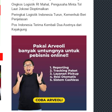
Ongkos Logistik RI Mahal, Pengusaha Minta Tol
Laut Jokowi Dioptimalkan
Peringkat Logistik Indonesia Turun, Kemenhub Beri
Penjelasan
Pos Indonesia Terima Kembali Dua Asetnya dari
Kejakgung