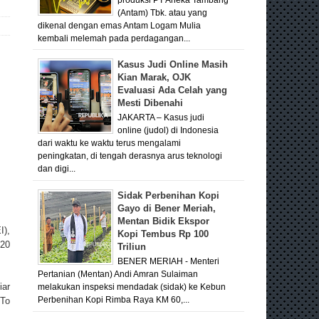
(Antam) Tbk. atau yang
dikenal dengan emas Antam Logam Mulia
kembali melemah pada perdagangan...
Kasus Judi Online Masih
Kian Marak, OJK
Evaluasi Ada Celah yang
Mesti Dibenahi
JAKARTA – Kasus judi
online (judol) di Indonesia
dari waktu ke waktu terus mengalami
peningkatan, di tengah derasnya arus teknologi
dan digi...
Sidak Perbenihan Kopi
Gayo di Bener Meriah,
Mentan Bidik Ekspor
I),
Kopi Tembus Rp 100
 20
Triliun
BENER MERIAH - Menteri
Pertanian (Mentan) Andi Amran Sulaiman
iar
melakukan inspeksi mendadak (sidak) ke Kebun
oTo
Perbenihan Kopi Rimba Raya KM 60,...