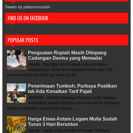
Tweets by pebisnismuslim
FIND US ON FACEBOOK
POPULAR POSTS
Penguatan Rupiah Masih Ditopang
Cadangan Devisa yang Memadai
Jakarta - Nilai tukar (kurs) rupiah pada penutupan
perdagangan Jumat sore menguat 63 poin atau 0,35
persen menjadi Rp18.065 per dolar AS dar...
Penerimaan Tumbuh, Purbaya Pastikan
tak Ada Kenaikan Tarif Pajak
JAKARTA – Menteri Keuangan Purbaya Yudhi Sadewa
memastikan pemerintah tidak akan menaikkan tarif pajak
untuk meningkatkan penerimaan negara....
Harga Emas Antam Logam Mulia Sudah
Turun 3 Hari Beruntun
Jakarta - Harga emas produksi PT Aneka Tambang