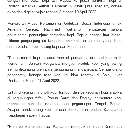
dengan membawa kopi asli Papua ke pusat pameran kopi di
Boston, Amerika Serikat. Pameran ini diberi judul specialty coffee
expo dan digelar sejak tanggal 8 hingga 10 April 2022.
Perwakilan Atase Pertanian di Kedutaan Besar Indonesia untuk
Amerika Serikat, Rachmad Poetranto mengatakan bahwa
antusiasme pengunjung terhadap kopi Papua sangat luar biasa.
Ribuan pungunjung itu tampak menikmati sajian kopi yang diberi
nama wilchoff kopi, kitong kopi dan kopi mana.
"Ketiga merek kopi tersebut menjadi primadona di stand kopi milik
Kementan. Bahkan ketiganya menjadi produk kopi yang paling
sering dikunjungi oleh para pengunjung mancanegara. Semua orang
penasaran, kenapa rasa kopi ini bisa terletak di Asia," ujar
Poetranto, Senin, 11 April 2022.
Untuk diketahui, wilchoff kopi tumbuh dari perkebunan kopi arabika
di pegunungan Arfak, Papua Barat dan Dogiay, sementara kopi
manna tumbuh dari dataran tinggi pegunungan Tengah Papua.
Adapun untuk kitong kopi tumbuh dari dataran rendah, Kabupaten
Kepulauan Yapen, Papua.
"Para pelaku usaha kopi Papua ini merupakan binaan Kementan