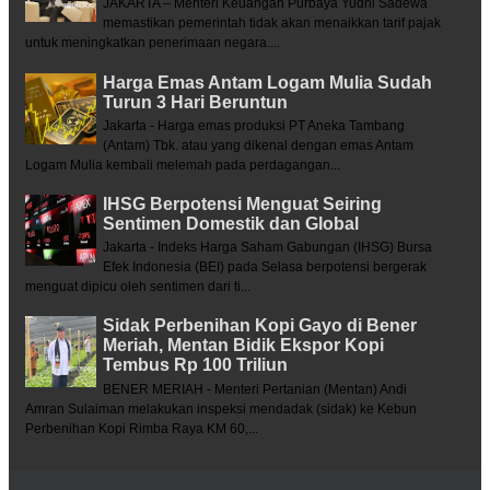
JAKARTA – Menteri Keuangan Purbaya Yudhi Sadewa
memastikan pemerintah tidak akan menaikkan tarif pajak
untuk meningkatkan penerimaan negara....
Harga Emas Antam Logam Mulia Sudah
Turun 3 Hari Beruntun
Jakarta - Harga emas produksi PT Aneka Tambang
(Antam) Tbk. atau yang dikenal dengan emas Antam
Logam Mulia kembali melemah pada perdagangan...
IHSG Berpotensi Menguat Seiring
Sentimen Domestik dan Global
Jakarta - Indeks Harga Saham Gabungan (IHSG) Bursa
Efek Indonesia (BEI) pada Selasa berpotensi bergerak
menguat dipicu oleh sentimen dari ti...
Sidak Perbenihan Kopi Gayo di Bener
Meriah, Mentan Bidik Ekspor Kopi
Tembus Rp 100 Triliun
BENER MERIAH - Menteri Pertanian (Mentan) Andi
Amran Sulaiman melakukan inspeksi mendadak (sidak) ke Kebun
Perbenihan Kopi Rimba Raya KM 60,...