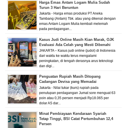
Harga Emas Antam Logam Mulia Sudah
Turun 3 Hari Beruntun
Jakarta - Harga emas produksi PT Aneka
Tambang (Antam) Tbk. atau yang dikenal dengan
emas Antam Logam Mulia kembali melemah
pada perdagangan...
Kasus Judi Online Masih Kian Marak, OJK
Evaluasi Ada Celah yang Mesti Dibenahi
JAKARTA – Kasus judi online (judol) di Indonesia
dari waktu ke waktu terus mengalami
peningkatan, di tengah derasnya arus teknologi
dan digi...
Penguatan Rupiah Masih Ditopang
Cadangan Devisa yang Memadai
Jakarta - Nilai tukar (kurs) rupiah pada
penutupan perdagangan Jumat sore menguat 63
poin atau 0,35 persen menjadi Rp18.065 per
dolar AS dar...
Minat Pembiayaan Kendaraan Syariah
Tetap Tinggi, BSI Catat Pertumbuhan 12,4
Persen