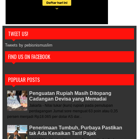
TWEET US!
Tweets by pebisnismuslim
FIND US ON FACEBOOK
POPULAR POSTS
Penguatan Rupiah Masih Ditopang
Cadangan Devisa yang Memadai
Jakarta - Nilai tukar (kurs) rupiah pada penutupan
perdagangan Jumat sore menguat 63 poin atau 0,35
persen menjadi Rp18.065 per dolar AS dar...
Penerimaan Tumbuh, Purbaya Pastikan
tak Ada Kenaikan Tarif Pajak