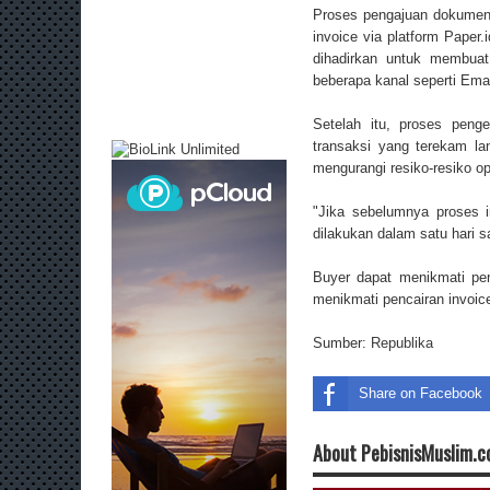
Proses pengajuan dokumen d
invoice via platform Paper.
dihadirkan untuk membuat 
beberapa kanal seperti Em
Setelah itu, proses penge
transaksi yang terekam la
mengurangi resiko-resiko op
"Jika sebelumnya proses i
dilakukan dalam satu hari s
Buyer dapat menikmati pe
menikmati pencairan invoice
Sumber:
Republika
Share on Facebook
About PebisnisMuslim.