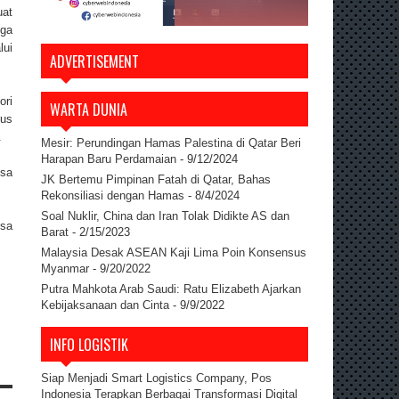
uat
uga
lui
ADVERTISEMENT
ori
WARTA DUNIA
gus
.
Mesir: Perundingan Hamas Palestina di Qatar Beri
Harapan Baru Perdamaian
- 9/12/2024
isa
JK Bertemu Pimpinan Fatah di Qatar, Bahas
Rekonsiliasi dengan Hamas
- 8/4/2024
Soal Nuklir, China dan Iran Tolak Didikte AS dan
isa
Barat
- 2/15/2023
Malaysia Desak ASEAN Kaji Lima Poin Konsensus
Myanmar
- 9/20/2022
Putra Mahkota Arab Saudi: Ratu Elizabeth Ajarkan
Kebijaksanaan dan Cinta
- 9/9/2022
INFO LOGISTIK
Siap Menjadi Smart Logistics Company, Pos
Indonesia Terapkan Berbagai Transformasi Digital