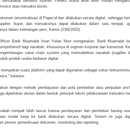
n bersahabat berbasis syariah. Pelaku usaha akan lebih mudah mengak
voice atau transaksi bisnis.
okumen tersentralisasi di Paper.id dan dilakukan secara digital, sehingga hist
supplier, buyer, dan transaksinya dapat dilakukan dalam satu tempat, a
anya dalam keterangan pers, Kamis (23/6/2022).
Officer Bank Muamalat Irvan Yulian Noor mengatakan, Bank Muamalat in
omprehensif bagi nasabah, khususnya di segmen korporat dan komersial. Ke
engembangan value chain system yang memudahkan nasabah (supplier 
duk-produk usaha berbasis digital.
i merupakan suatu platform yang dapat digunakan sebagai solusi terkustomis
anya," katanya.
aikan dengan metode pembayaran dan pola pembelian atau penjualan anc
ga diperlukan aturan dalam bentuk petunjuk teknis pelaksanaan transaksi tr
.
sabah menjadi lebih lancar karena pembayaran dan pembelian barang us
aan modal kerja ke bank dilakukan secara digital. Sistem ini juga da
am proses pemeriksaan dokumen, monitoring dan reporting.