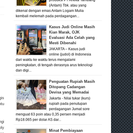
(Antam) Tbk. atau yang
dikenal dengan emas Antam Logam Mulia
kembali melemah pada perdagangan...
Kasus Judi Online Masih
Kian Marak, OJK
Evaluasi Ada Celah yang
Mesti Dibenahi
JAKARTA – Kasus judi
online (judol) di Indonesia
dari waktu ke waktu terus mengalami
peningkatan, di tengah derasnya arus teknologi
dan digi...
Penguatan Rupiah Masih
Ditopang Cadangan
Devisa yang Memadai
gis
Jakarta - Nilai tukar (kurs)
ntu
rupiah pada penutupan
perdagangan Jumat sore
menguat 63 poin atau 0,35 persen menjadi
Rp18.065 per dolar AS dar...
ngi
ply
Minat Pembiayaan