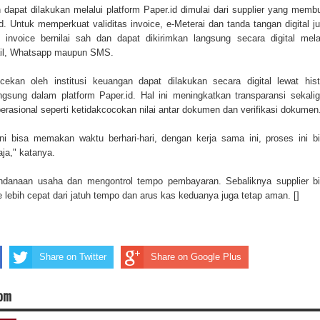
apat dilakukan melalui platform Paper.id dimulai dari supplier yang memb
id. Untuk memperkuat validitas invoice, e-Meterai dan tanda tangan digital j
invoice bernilai sah dan dapat dikirimkan langsung secara digital mela
ail, Whatsapp maupun SMS.
cekan oleh institusi keuangan dapat dilakukan secara digital lewat hist
ngsung dalam platform Paper.id. Hal ini meningkatkan transparansi sekali
erasional seperti ketidakcocokan nilai antar dokumen dan verifikasi dokumen
ni bisa memakan waktu berhari-hari, dengan kerja sama ini, proses ini b
aja," katanya.
ndanaan usaha dan mengontrol tempo pembayaran. Sebaliknya supplier b
 lebih cepat dari jatuh tempo dan arus kas keduanya juga tetap aman. []
Share on Twitter
Share on Google Plus
com