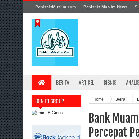
PebisnisMuslim.com
Pebisnis Muslim News
Si
BERITA
ARTIKEL
BISNIS
ANALI
Home
Berita
B
JOIN FB GROUP
Percepat Pendanaan Usaha
Bank Muama
Percepat P