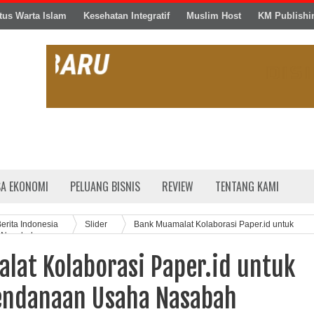
tus Warta Islam
Kesehatan Integratif
Muslim Host
KM Publishi
SA EKONOMI
PELUANG BISNIS
REVIEW
TENTANG KAMI
erita Indonesia
Slider
Bank Muamalat Kolaborasi Paper.id untuk
 Nasabah
lat Kolaborasi Paper.id untuk
endanaan Usaha Nasabah