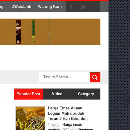
ng
IDWeb.Link
Warung Kurir
Popular Post
Video
Category
Harga Emas Antam
Logam Mulia Sudah
Turun 3 Hari Beruntun
Jakarta - Harga emas
produksi PT Aneka Tambang