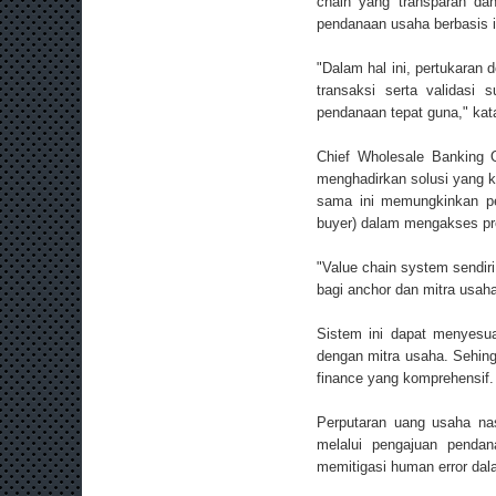
chain yang transparan da
pendanaan usaha berbasis in
"Dalam hal ini, pertukaran d
transaksi serta validasi 
pendanaan tepat guna," kat
Chief Wholesale Banking 
menghadirkan solusi yang k
sama ini memungkinkan p
buyer) dalam mengakses pro
"Value chain system sendir
bagi anchor dan mitra usah
Sistem ini dapat menyesu
dengan mitra usaha. Sehing
finance yang komprehensif
Perputaran uang usaha na
melalui pengajuan pendan
memitigasi human error dal