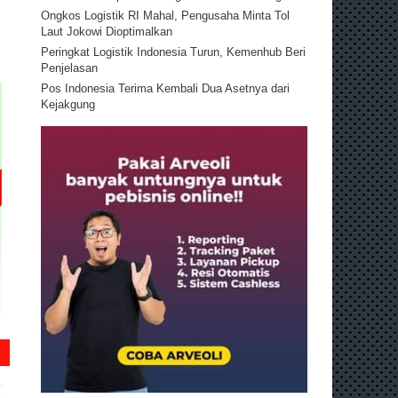
Ongkos Logistik RI Mahal, Pengusaha Minta Tol
Laut Jokowi Dioptimalkan
Peringkat Logistik Indonesia Turun, Kemenhub Beri
Penjelasan
Pos Indonesia Terima Kembali Dua Asetnya dari
Kejakgung