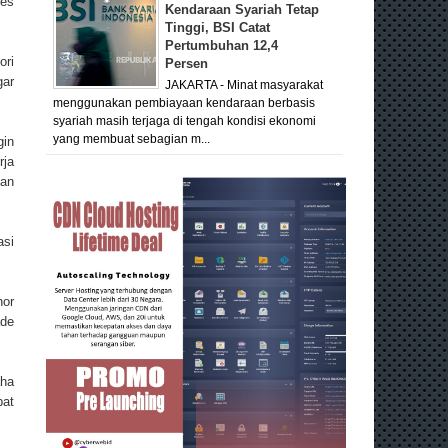
ses
Kendaraan Syariah Tetap
Tinggi, BSI Catat
Pertumbuhan 12,4
ori
Persen
gar
JAKARTA - Minat masyarakat
menggunakan pembiayaan kendaraan berbasis
syariah masih terjaga di tengah kondisi ekonomi
yang membuat sebagian m...
gin
rja
dan
asi
hor
ade
aha
pat