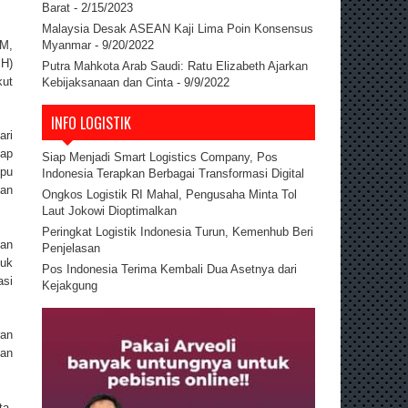
Barat
- 2/15/2023
Malaysia Desak ASEAN Kaji Lima Poin Konsensus
Myanmar
- 9/20/2022
KM,
PH)
Putra Mahkota Arab Saudi: Ratu Elizabeth Ajarkan
kut
Kebijaksanaan dan Cinta
- 9/9/2022
INFO LOGISTIK
ari
dap
Siap Menjadi Smart Logistics Company, Pos
mpu
Indonesia Terapkan Berbagai Transformasi Digital
an
Ongkos Logistik RI Mahal, Pengusaha Minta Tol
Laut Jokowi Dioptimalkan
Peringkat Logistik Indonesia Turun, Kemenhub Beri
uan
Penjelasan
tuk
Pos Indonesia Terima Kembali Dua Asetnya dari
asi
Kejakgung
ran
kan
ta.