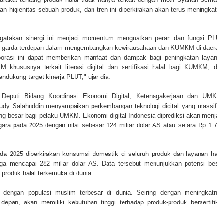
an higienitas sebuah produk, dan tren ini diperkirakan akan terus meningkat
.
mengatakan sinergi ini menjadi momentum menguatkan peran dan fungsi P
 garda terdepan dalam mengembangkan kewirausahaan dan KUMKM di daer
borasi ini dapat memberikan manfaat dan dampak bagi peningkatan laya
khususnya terkait literasi digital dan sertifikasi halal bagi KUMKM, 
ndukung target kinerja PLUT," ujar dia.
eputi Bidang Koordinasi Ekonomi Digital, Ketenagakerjaan dan UMK
dy Salahuddin menyampaikan perkembangan teknologi digital yang massif
g besar bagi pelaku UMKM. Ekonomi digital Indonesia diprediksi akan menj
gara pada 2025 dengan nilai sebesar 124 miliar dolar AS atau setara Rp 1.
da 2025 diperkirakan konsumsi domestik di seluruh produk dan layanan ha
ga mencapai 282 miliar dolar AS. Data tersebut menunjukkan potensi be
produk halal terkemuka di dunia.
a dengan populasi muslim terbesar di dunia. Seiring dengan meningkat
epan, akan memiliki kebutuhan tinggi terhadap produk-produk bersertifi