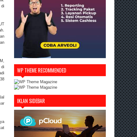
 di
LUT
ah.
nan
dan
M,
 di
WP THEME RECOMMENDED
adi
738
lal
IKLAN SIDEBAR
sar
nya
kat