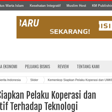
tus Warta Islam
Kesehatan Integratif
Muslim Host
KM Publishi
SA EKONOMI
PELUANG BISNIS
REVIEW
TENTANG KAMI
erita Indonesia
Slider
Kemenkop Siapkan Pelaku Koperasi dan UM
iapkan Pelaku Koperasi dan
if Terhadap Teknologi