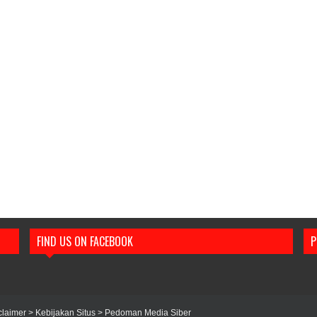
FIND US ON FACEBOOK
P
claimer
> Kebijakan Situs
> Pedoman Media Siber