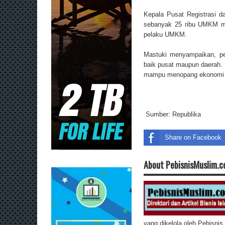
Kepala Pusat Registrasi d
sebanyak 25 ribu UMKM mend
pelaku UMKM.
Mastuki menyampaikan, pe
baik pusat maupun daerah. 
mampu menopang ekonomi n
Sumber:
Republika
Share on Facebook
About PebisnisMuslim.
yang dikelola oleh Pebisni