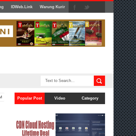
ng
IDWeb.Link
Warung Kurir
KM
Popular Post
Video
Category