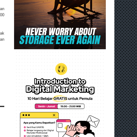
kan
000
hak
dan