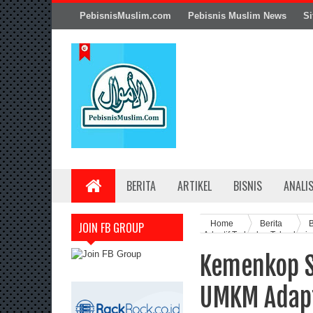
PebisnisMuslim.com
Pebisnis Muslim News
Si
BERITA
ARTIKEL
BISNIS
ANALI
Home
Berita
B
JOIN FB GROUP
Adaptif Terhadap Teknologi
Kemenkop S
UMKM Adapt