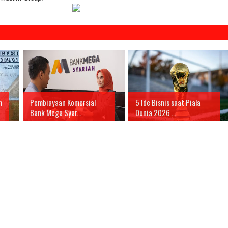
n
Pembiayaan Komersial
5 Ide Bisnis saat Piala
Bank Mega Syar...
Dunia 2026 ...