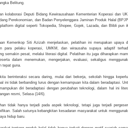
ngka Belitung.
kan kolaborasi Deputi Bidang Kewirausahaan Kementerian Koperasi dan U
idang Perekonomian, dan Badan Penyelenggara Jaminan Produk Halal (BPJ
atform digital seperti Tokopedia, Shopee, Gojek, Lazada, dan Blibli pun i
aan Kemenkop Siti Azizah menjelaskan, pelatihan ini merupakan upaya d
n para pelaku koperasi, UMKM, dan wirausaha supaya adaptif terha
 semakin pesat, melalui literasi digital. Pelatihan itu juga diharapkan ma
erta dalam menemukan, mengerjakan, evaluasi, sekaligus menggunak
n tepat guna.
ta berinteraksi secara daring, mulai dari bekerja, sekolah hingga keperl
l ini tidak berbanding lurus dengan kemampuan kita dalam beradaptasi. Un
mampukan diri beradaptasi dengan perubahan teknologi, dalam hal ini liter
rangan resmi, Selasa (14/6).
n tidak hanya terjadi pada aspek teknologi, tetapi juga terjadi pergese
nifikan. Salah satunya kebangkitan kesadaran masyarakat untuk mengguna
aya hidup baru.
rakat tentang produk halal tidak hanya terkait dengan motif syariah sema