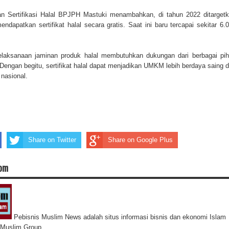
an Sertifikasi Halal BPJPH Mastuki menambahkan, di tahun 2022 ditarget
apatkan sertifikat halal secara gratis. Saat ini baru tercapai sekitar 6.
laksanaan jaminan produk halal membutuhkan dukungan dari berbagai pi
Dengan begitu, sertifikat halal dapat menjadikan UMKM lebih berdaya saing 
asional.
Share on Twitter
Share on Google Plus
com
Pebisnis Muslim News adalah situs informasi bisnis dan ekonomi Islam
s Muslim Group.