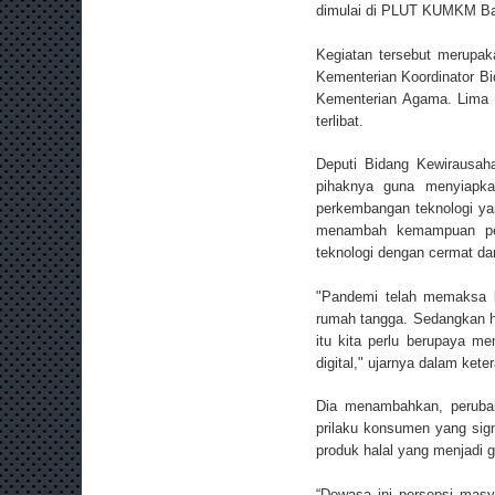
dimulai di PLUT KUMKM Ba
Kegiatan tersebut merupa
Kementerian Koordinator B
Kementerian Agama. Lima pl
terlibat.
Deputi Bidang Kewirausah
pihaknya guna menyiapka
perkembangan teknologi yang
menambah kemampuan pes
teknologi dengan cermat da
"Pandemi telah memaksa ki
rumah tangga. Sedangkan ha
itu kita perlu berupaya me
digital," ujarnya dalam kete
Dia menambahkan, perubaha
prilaku konsumen yang sig
produk halal yang menjadi g
“Dewasa ini persepsi masya