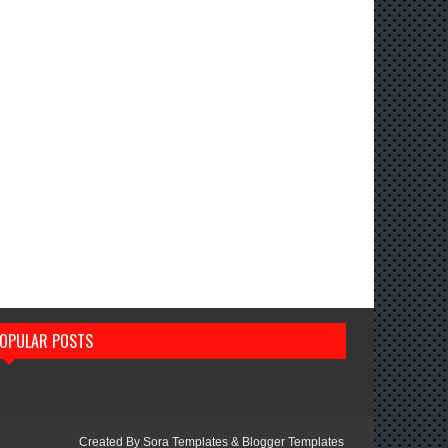
OPULAR POSTS
Created By
Sora Templates
&
Blogger Templates