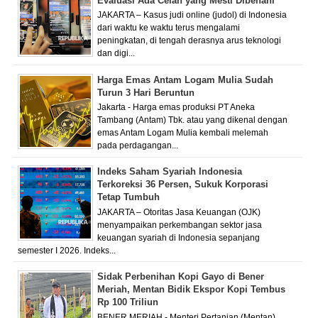
Evaluasi Ada Celah yang Mesti Dibenahi
JAKARTA – Kasus judi online (judol) di Indonesia
dari waktu ke waktu terus mengalami
peningkatan, di tengah derasnya arus teknologi
dan digi...
Harga Emas Antam Logam Mulia Sudah
Turun 3 Hari Beruntun
Jakarta - Harga emas produksi PT Aneka
Tambang (Antam) Tbk. atau yang dikenal dengan
emas Antam Logam Mulia kembali melemah
pada perdagangan...
Indeks Saham Syariah Indonesia
Terkoreksi 36 Persen, Sukuk Korporasi
Tetap Tumbuh
JAKARTA – Otoritas Jasa Keuangan (OJK)
menyampaikan perkembangan sektor jasa
keuangan syariah di Indonesia sepanjang
semester I 2026. Indeks...
Sidak Perbenihan Kopi Gayo di Bener
Meriah, Mentan Bidik Ekspor Kopi Tembus
Rp 100 Triliun
BENER MERIAH - Menteri Pertanian (Mentan)