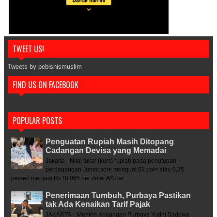
TWEET US!
Tweets by pebisnismuslim
FIND US ON FACEBOOK
POPULAR POSTS
Penguatan Rupiah Masih Ditopang
Cadangan Devisa yang Memadai
Jakarta - Nilai tukar (kurs) rupiah pada penutupan
perdagangan Jumat sore menguat 63 poin atau 0,35
persen menjadi Rp18.065 per dolar AS dar...
Penerimaan Tumbuh, Purbaya Pastikan
tak Ada Kenaikan Tarif Pajak
JAKARTA – Menteri Keuangan Purbaya Yudhi Sadewa