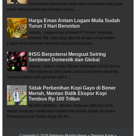
memastikan pemerintah tidak akan menaikkan tarif pajak
untuk meningkatkan penerimaan negara....
Harga Emas Antam Logam Mulia Sudah
Turun 3 Hari Beruntun
Jakarta - Harga emas produksi PT Aneka Tambang
(Antam) Tbk. atau yang dikenal dengan emas Antam
Logam Mulia kembali melemah pada perdagangan...
IHSG Berpotensi Menguat Seiring
Sentimen Domestik dan Global
Jakarta - Indeks Harga Saham Gabungan (IHSG) Bursa
Efek Indonesia (BEI) pada Selasa berpotensi bergerak
menguat dipicu oleh sentimen dari ti...
Sidak Perbenihan Kopi Gayo di Bener
Meriah, Mentan Bidik Ekspor Kopi
Tembus Rp 100 Triliun
BENER MERIAH - Menteri Pertanian (Mentan) Andi
Amran Sulaiman melakukan inspeksi mendadak (sidak) ke Kebun
Perbenihan Kopi Rimba Raya KM 60,...
Copyright ©
2026
Pebisnis Muslim News
> Tentang Kami
>