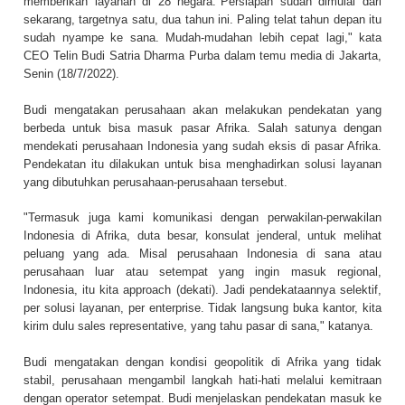
memberikan layanan di 28 negara."Persiapan sudah dimulai dari
sekarang, targetnya satu, dua tahun ini. Paling telat tahun depan itu
sudah nyampe ke sana. Mudah-mudahan lebih cepat lagi," kata
CEO Telin Budi Satria Dharma Purba dalam temu media di Jakarta,
Senin (18/7/2022).
Budi mengatakan perusahaan akan melakukan pendekatan yang
berbeda untuk bisa masuk pasar Afrika. Salah satunya dengan
mendekati perusahaan Indonesia yang sudah eksis di pasar Afrika.
Pendekatan itu dilakukan untuk bisa menghadirkan solusi layanan
yang dibutuhkan perusahaan-perusahaan tersebut.
"Termasuk juga kami komunikasi dengan perwakilan-perwakilan
Indonesia di Afrika, duta besar, konsulat jenderal, untuk melihat
peluang yang ada. Misal perusahaan Indonesia di sana atau
perusahaan luar atau setempat yang ingin masuk regional,
Indonesia, itu kita approach (dekati). Jadi pendekataannya selektif,
per solusi layanan, per enterprise. Tidak langsung buka kantor, kita
kirim dulu sales representative, yang tahu pasar di sana," katanya.
Budi mengatakan dengan kondisi geopolitik di Afrika yang tidak
stabil, perusahaan mengambil langkah hati-hati melalui kemitraan
dengan operator setempat. Budi menjelaskan pendekatan masuk ke