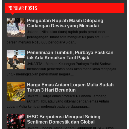
POPULAR POSTS
Penguatan Rupiah Masih Ditopang
Cadangan Devisa yang Memadai
Jakarta - Nilai tukar (kurs) rupiah pada penutupan
perdagangan Jumat sore menguat 63 poin atau 0,35
persen menjadi Rp18.065 per dolar AS dar...
Penerimaan Tumbuh, Purbaya Pastikan
tak Ada Kenaikan Tarif Pajak
JAKARTA – Menteri Keuangan Purbaya Yudhi Sadewa
memastikan pemerintah tidak akan menaikkan tarif pajak
untuk meningkatkan penerimaan negara....
Harga Emas Antam Logam Mulia Sudah
Turun 3 Hari Beruntun
Jakarta - Harga emas produksi PT Aneka Tambang
(Antam) Tbk. atau yang dikenal dengan emas Antam
Logam Mulia kembali melemah pada perdagangan...
IHSG Berpotensi Menguat Seiring
Sentimen Domestik dan Global
Jakarta - Indeks Harga Saham Gabungan (IHSG) Bursa