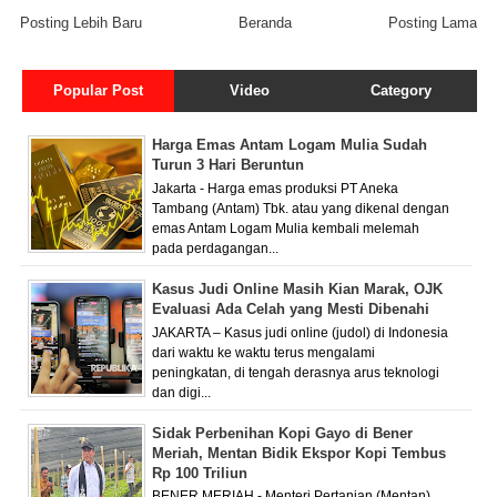
Posting Lebih Baru
Beranda
Posting Lama
Popular Post
Video
Category
Harga Emas Antam Logam Mulia Sudah
Turun 3 Hari Beruntun
Jakarta - Harga emas produksi PT Aneka
Tambang (Antam) Tbk. atau yang dikenal dengan
emas Antam Logam Mulia kembali melemah
pada perdagangan...
Kasus Judi Online Masih Kian Marak, OJK
Evaluasi Ada Celah yang Mesti Dibenahi
JAKARTA – Kasus judi online (judol) di Indonesia
dari waktu ke waktu terus mengalami
peningkatan, di tengah derasnya arus teknologi
dan digi...
Sidak Perbenihan Kopi Gayo di Bener
Meriah, Mentan Bidik Ekspor Kopi Tembus
Rp 100 Triliun
BENER MERIAH - Menteri Pertanian (Mentan)