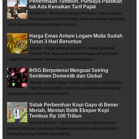
Penerimaan Tumbuh, Purbaya Pastikan
tak Ada Kenaikan Tarif Pajak
JAKARTA – Menteri Keuangan Purbaya Yudhi Sadewa
memastikan pemerintah tidak akan menaikkan tarif pajak
untuk meningkatkan penerimaan negara....
Harga Emas Antam Logam Mulia Sudah
Turun 3 Hari Beruntun
Jakarta - Harga emas produksi PT Aneka Tambang
(Antam) Tbk. atau yang dikenal dengan emas Antam
Logam Mulia kembali melemah pada perdagangan...
IHSG Berpotensi Menguat Seiring
Sentimen Domestik dan Global
Jakarta - Indeks Harga Saham Gabungan (IHSG) Bursa
Efek Indonesia (BEI) pada Selasa berpotensi bergerak
menguat dipicu oleh sentimen dari ti...
Sidak Perbenihan Kopi Gayo di Bener
Meriah, Mentan Bidik Ekspor Kopi
Tembus Rp 100 Triliun
BENER MERIAH - Menteri Pertanian (Mentan) Andi
Amran Sulaiman melakukan inspeksi mendadak (sidak) ke Kebun
Perbenihan Kopi Rimba Raya KM 60,...