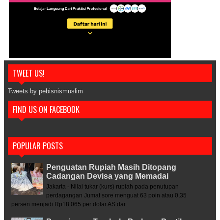
TWEET US!
Tweets by pebisnismuslim
FIND US ON FACEBOOK
POPULAR POSTS
Penguatan Rupiah Masih Ditopang
Cadangan Devisa yang Memadai
Jakarta - Nilai tukar (kurs) rupiah pada penutupan
perdagangan Jumat sore menguat 63 poin atau 0,35
persen menjadi Rp18.065 per dolar AS dar...