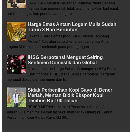
JAKARTA – Menteri Keuangan Purbaya Yudhi Sadewa
memastikan pemerintah tidak akan menaikkan tarif pajak
untuk meningkatkan penerimaan negara....
Harga Emas Antam Logam Mulia Sudah
Turun 3 Hari Beruntun
Jakarta - Harga emas produksi PT Aneka Tambang
(Antam) Tbk. atau yang dikenal dengan emas Antam
Logam Mulia kembali melemah pada perdagangan...
IHSG Berpotensi Menguat Seiring
Sentimen Domestik dan Global
Jakarta - Indeks Harga Saham Gabungan (IHSG) Bursa
Efek Indonesia (BEI) pada Selasa berpotensi bergerak
menguat dipicu oleh sentimen dari ti...
Sidak Perbenihan Kopi Gayo di Bener
Meriah, Mentan Bidik Ekspor Kopi
Tembus Rp 100 Triliun
BENER MERIAH - Menteri Pertanian (Mentan) Andi
Amran Sulaiman melakukan inspeksi mendadak (sidak) ke Kebun
Perbenihan Kopi Rimba Raya KM 60,...