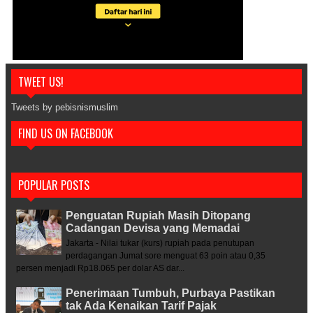
TWEET US!
Tweets by pebisnismuslim
FIND US ON FACEBOOK
POPULAR POSTS
Penguatan Rupiah Masih Ditopang
Cadangan Devisa yang Memadai
Jakarta - Nilai tukar (kurs) rupiah pada penutupan
perdagangan Jumat sore menguat 63 poin atau 0,35
persen menjadi Rp18.065 per dolar AS dar...
Penerimaan Tumbuh, Purbaya Pastikan
tak Ada Kenaikan Tarif Pajak