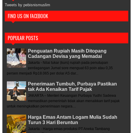
Tweets by pebisnismuslim
FIND US ON FACEBOOK
POPULAR POSTS
Penguatan Rupiah Masih Ditopang
Cadangan Devisa yang Memadai
Jakarta - Nilai tukar (kurs) rupiah pada penutupan
perdagangan Jumat sore menguat 63 poin atau 0,35
persen menjadi Rp18.065 per dolar AS dar...
Penerimaan Tumbuh, Purbaya Pastikan
tak Ada Kenaikan Tarif Pajak
JAKARTA – Menteri Keuangan Purbaya Yudhi Sadewa
memastikan pemerintah tidak akan menaikkan tarif pajak
untuk meningkatkan penerimaan negara....
Harga Emas Antam Logam Mulia Sudah
Turun 3 Hari Beruntun
Jakarta - Harga emas produksi PT Aneka Tambang