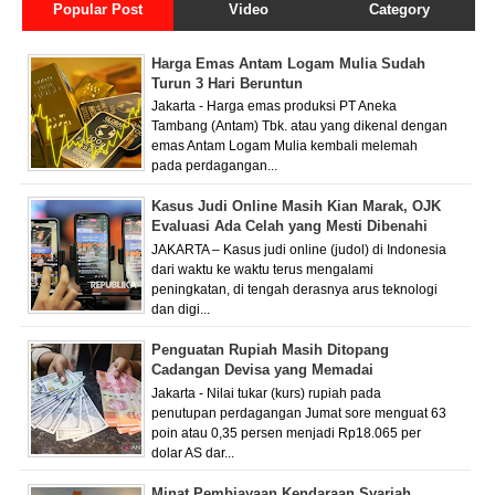
Popular Post
Video
Category
Harga Emas Antam Logam Mulia Sudah
Turun 3 Hari Beruntun
Jakarta - Harga emas produksi PT Aneka
Tambang (Antam) Tbk. atau yang dikenal dengan
emas Antam Logam Mulia kembali melemah
pada perdagangan...
Kasus Judi Online Masih Kian Marak, OJK
Evaluasi Ada Celah yang Mesti Dibenahi
JAKARTA – Kasus judi online (judol) di Indonesia
dari waktu ke waktu terus mengalami
peningkatan, di tengah derasnya arus teknologi
dan digi...
Penguatan Rupiah Masih Ditopang
Cadangan Devisa yang Memadai
Jakarta - Nilai tukar (kurs) rupiah pada
penutupan perdagangan Jumat sore menguat 63
poin atau 0,35 persen menjadi Rp18.065 per
dolar AS dar...
Minat Pembiayaan Kendaraan Syariah