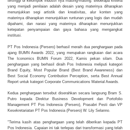
tertinggi di kelompok industri nya masing-masing. Beberapa kriteria
yang menjadi penilaian adalah desain yang materinya diharapkan
menunjukkan segi artistik dan kreativitas, alur konten yang
materinya diharapkan menunjukkan runtunan yang logis dan mudah
dipahami, dan narasi yang materinya diharapkan menunjukkan
ketepatan penyampaian dan gaya bahasa yang mengangkat
institusi.
PT Pos Indonesia (Persero) berhasil meraih dua penghargaan pada
ajang BUMN Awards 2022, yang merupakan rangkaian dari acara
The Iconomics BUMN Forum 2022, Kamis pekan silam. Dua
penghargaan yang berhasil diraih Pos Indonesia meliputi kategori
Brand Equity, Most Popular Brand (Best Brand Awareness) dan
Best Social Economy Contribution Perception, serta Best Annual
Report untuk kategori Corporate Communications Material Awards.
Kedua penghargaan tersebut diserahkan secara langsung Bram S.
Putro kepada Direktur Business Development dan Portofolio
Management PT Pos Indonesia (Persero), Prasabri Pesti dan VP
Kesekretariatan PT Pos Indonesia (Persero) W. Lily Selanno.
"Terima kasih atas penghargaan yang telah diberikan kepada PT
Pos Indonesia. Capaian ini tak terlepas dari transformasi yang telah