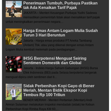
Penerimaan Tumbuh, Purbaya Pastikan
tak Ada Kenaikan Tarif Pajak
JAKARTA – Menteri Keuangan Purbaya Yudhi Sadewa
memastikan pemerintah tidak akan menaikkan tarif pajak
untuk meningkatkan penerimaan negara....
Harga Emas Antam Logam Mulia Sudah
Turun 3 Hari Beruntun
Jakarta - Harga emas produksi PT Aneka Tambang
(Antam) Tbk. atau yang dikenal dengan emas Antam
Logam Mulia kembali melemah pada perdagangan...
IHSG Berpotensi Menguat Seiring
Sentimen Domestik dan Global
Jakarta - Indeks Harga Saham Gabungan (IHSG) Bursa
Efek Indonesia (BEI) pada Selasa berpotensi bergerak
menguat dipicu oleh sentimen dari ti...
Sidak Perbenihan Kopi Gayo di Bener
Meriah, Mentan Bidik Ekspor Kopi
Tembus Rp 100 Triliun
BENER MERIAH - Menteri Pertanian (Mentan) Andi
Amran Sulaiman melakukan inspeksi mendadak (sidak) ke Kebun
Perbenihan Kopi Rimba Raya KM 60,...