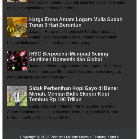
memastikan pemerintah tidak akan menaikkan tarif pajak
untuk meningkatkan penerimaan negara....
Harga Emas Antam Logam Mulia Sudah
Turun 3 Hari Beruntun
Jakarta - Harga emas produksi PT Aneka Tambang
(Antam) Tbk. atau yang dikenal dengan emas Antam
Logam Mulia kembali melemah pada perdagangan...
IHSG Berpotensi Menguat Seiring
Sentimen Domestik dan Global
Jakarta - Indeks Harga Saham Gabungan (IHSG) Bursa
Efek Indonesia (BEI) pada Selasa berpotensi bergerak
menguat dipicu oleh sentimen dari ti...
Sidak Perbenihan Kopi Gayo di Bener
Meriah, Mentan Bidik Ekspor Kopi
Tembus Rp 100 Triliun
BENER MERIAH - Menteri Pertanian (Mentan) Andi
Amran Sulaiman melakukan inspeksi mendadak (sidak) ke Kebun
Perbenihan Kopi Rimba Raya KM 60,...
Copyright ©
2026
Pebisnis Muslim News
> Tentang Kami
>