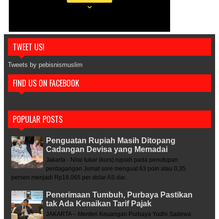
TWEET US!
Tweets by pebisnismuslim
FIND US ON FACEBOOK
POPULAR POSTS
Penguatan Rupiah Masih Ditopang
Cadangan Devisa yang Memadai
Jakarta - Nilai tukar (kurs) rupiah pada penutupan
perdagangan Jumat sore menguat 63 poin atau 0,35
persen menjadi Rp18.065 per dolar AS dar...
Penerimaan Tumbuh, Purbaya Pastikan
tak Ada Kenaikan Tarif Pajak
JAKARTA – Menteri Keuangan Purbaya Yudhi Sadewa