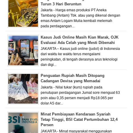
Turun 3 Hari Beruntun
Jakarta - Harga emas produksi PT Aneka
Tambang (Antam) Tbk. atau yang dikenal dengan
emas Antam Logam Mulia kembali melemah
pada perdagangan...
Kasus Judi Online Masih Kian Marak, OJK
Evaluasi Ada Celah yang Mesti Dibenahi
JAKARTA – Kasus judi online (judol) di Indonesia
dari waktu ke waktu terus mengalami
peningkatan, di tengah derasnya arus teknologi
dan digi...
Penguatan Rupiah Masih Ditopang
Cadangan Devisa yang Memadai
Jakarta - Nilai tukar (kurs) rupiah pada
penutupan perdagangan Jumat sore menguat 63
poin atau 0,35 persen menjadi Rp18.065 per
dolar AS dar...
Minat Pembiayaan Kendaraan Syariah
Tetap Tinggi, BSI Catat Pertumbuhan 12,4
Persen
JAKARTA - Minat masyarakat menggunakan