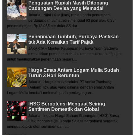
Penguatan Rupiah Masih Ditopang
Cadangan Devisa yang Memadai
Jakarta - Nilai tukar (kurs) rupiah pada penutupan
perdagangan Jumat sore menguat 63 poin atau 0,35
persen menjadi Rp18.065 per dolar AS dar...
Penerimaan Tumbuh, Purbaya Pastikan
tak Ada Kenaikan Tarif Pajak
JAKARTA – Menteri Keuangan Purbaya Yudhi Sadewa
memastikan pemerintah tidak akan menaikkan tarif pajak
untuk meningkatkan penerimaan negara....
Harga Emas Antam Logam Mulia Sudah
Turun 3 Hari Beruntun
Jakarta - Harga emas produksi PT Aneka Tambang
(Antam) Tbk. atau yang dikenal dengan emas Antam
Logam Mulia kembali melemah pada perdagangan...
IHSG Berpotensi Menguat Seiring
Sentimen Domestik dan Global
Jakarta - Indeks Harga Saham Gabungan (IHSG) Bursa
Efek Indonesia (BEI) pada Selasa berpotensi bergerak
menguat dipicu oleh sentimen dari ti...