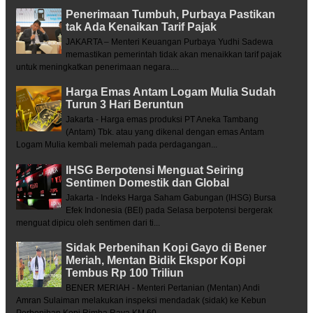
Penerimaan Tumbuh, Purbaya Pastikan
tak Ada Kenaikan Tarif Pajak
JAKARTA – Menteri Keuangan Purbaya Yudhi Sadewa
memastikan pemerintah tidak akan menaikkan tarif pajak
untuk meningkatkan penerimaan negara....
Harga Emas Antam Logam Mulia Sudah
Turun 3 Hari Beruntun
Jakarta - Harga emas produksi PT Aneka Tambang
(Antam) Tbk. atau yang dikenal dengan emas Antam
Logam Mulia kembali melemah pada perdagangan...
IHSG Berpotensi Menguat Seiring
Sentimen Domestik dan Global
Jakarta - Indeks Harga Saham Gabungan (IHSG) Bursa
Efek Indonesia (BEI) pada Selasa berpotensi bergerak
menguat dipicu oleh sentimen dari ti...
Sidak Perbenihan Kopi Gayo di Bener
Meriah, Mentan Bidik Ekspor Kopi
Tembus Rp 100 Triliun
BENER MERIAH - Menteri Pertanian (Mentan) Andi
Amran Sulaiman melakukan inspeksi mendadak (sidak) ke Kebun