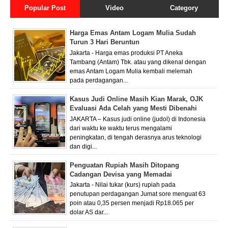
Popular Post
Video
Category
Harga Emas Antam Logam Mulia Sudah
Turun 3 Hari Beruntun
Jakarta - Harga emas produksi PT Aneka
Tambang (Antam) Tbk. atau yang dikenal dengan
emas Antam Logam Mulia kembali melemah
pada perdagangan...
Kasus Judi Online Masih Kian Marak, OJK
Evaluasi Ada Celah yang Mesti Dibenahi
JAKARTA – Kasus judi online (judol) di Indonesia
dari waktu ke waktu terus mengalami
peningkatan, di tengah derasnya arus teknologi
dan digi...
Penguatan Rupiah Masih Ditopang
Cadangan Devisa yang Memadai
Jakarta - Nilai tukar (kurs) rupiah pada
penutupan perdagangan Jumat sore menguat 63
poin atau 0,35 persen menjadi Rp18.065 per
dolar AS dar...