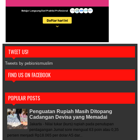
TWEET US!
Tweets by pebisnismuslim
FIND US ON FACEBOOK
POPULAR POSTS
Penguatan Rupiah Masih Ditopang
Cadangan Devisa yang Memadai
Jakarta - Nilai tukar (kurs) rupiah pada penutupan
perdagangan Jumat sore menguat 63 poin atau 0,35
persen menjadi Rp18.065 per dolar AS dar...