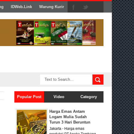
ng
IDWeb.Link
Warung Kurir
Popular Post
Video
Category
Harga Emas Antam
Logam Mulia Sudah
Turun 3 Hari Beruntun
Jakarta - Harga emas
produksi PT Aneka Tambang