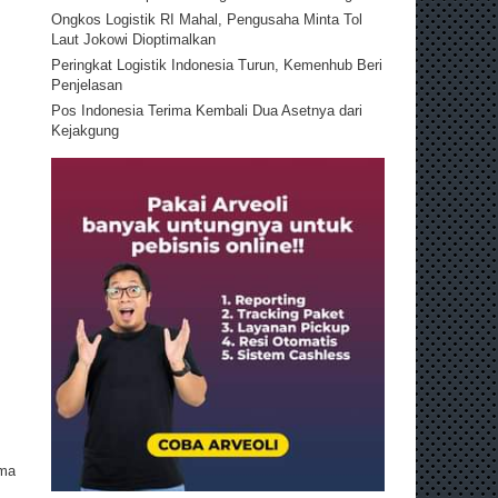
Ongkos Logistik RI Mahal, Pengusaha Minta Tol
Laut Jokowi Dioptimalkan
Peringkat Logistik Indonesia Turun, Kemenhub Beri
Penjelasan
Pos Indonesia Terima Kembali Dua Asetnya dari
Kejakgung
ama