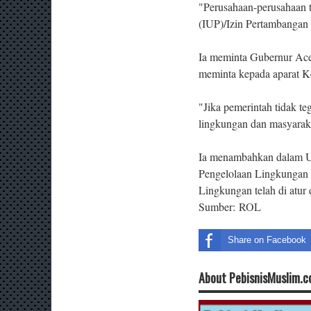
"Perusahaan-perusahaan t
(IUP)/Izin Pertambangan 
Ia meminta Gubernur Ace
meminta kepada aparat K
"Jika pemerintah tidak t
lingkungan dan masyaraka
Ia menambahkan dalam U
Pengelolaan Lingkungan 
Lingkungan telah di atur 
Sumber:
ROL
Share on Facebook
About PebisnisMuslim.