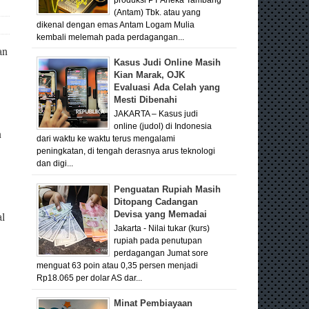
(Antam) Tbk. atau yang
dikenal dengan emas Antam Logam Mulia
kembali melemah pada perdagangan...
an
Kasus Judi Online Masih
Kian Marak, OJK
Evaluasi Ada Celah yang
Mesti Dibenahi
JAKARTA – Kasus judi
online (judol) di Indonesia
n
dari waktu ke waktu terus mengalami
peningkatan, di tengah derasnya arus teknologi
dan digi...
Penguatan Rupiah Masih
Ditopang Cadangan
Devisa yang Memadai
al
Jakarta - Nilai tukar (kurs)
rupiah pada penutupan
perdagangan Jumat sore
menguat 63 poin atau 0,35 persen menjadi
Rp18.065 per dolar AS dar...
Minat Pembiayaan