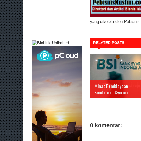
yang dikelola oleh Pebisni
RELATED POSTS
Minat Pembiayaan
Kendaraan Syariah ...
0 komentar: