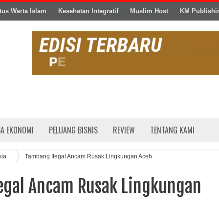
tus Warta Islam
Kesehatan Integratif
Muslim Host
KM Publishi
SA EKONOMI
PELUANG BISNIS
REVIEW
TENTANG KAMI
sia
Tambang Ilegal Ancam Rusak Lingkungan Aceh
egal Ancam Rusak Lingkungan