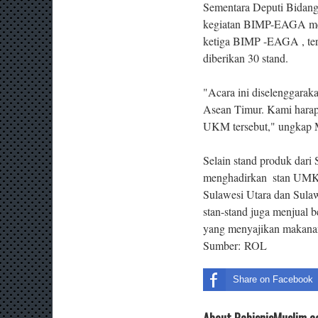
Sementara Deputi Bidan
kegiatan BIMP-EAGA meru
ketiga BIMP -EAGA , ter
diberikan 30 stand.
"Acara ini diselenggarak
Asean Timur. Kami har
UKM tersebut," ungkap M
Selain stand produk dari
menghadirkan ‎ stan UMKM
Sulawesi Utara dan Sula
stan-stand juga menjual b
yang menyajikan makanan
Sumber:
ROL
Share on Facebook
About PebisnisMuslim.