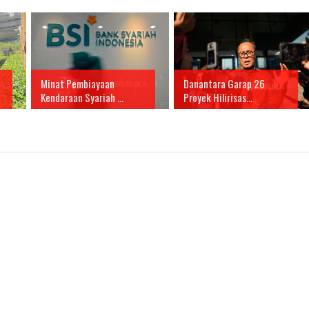
Minat Pembiayaan
Danantara Garap 26
Kendaraan Syariah ...
Proyek Hilirisas...