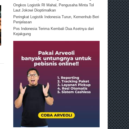
Ongkos Logistik RI Mahal, Pengusaha Minta Tol
Laut Jokowi Dioptimalkan
Peringkat Logistik Indonesia Turun, Kemenhub Beri
Penjelasan
Pos Indonesia Terima Kembali Dua Asetnya dari
Kejakgung