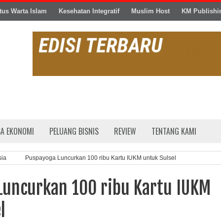
tus Warta Islam
Kesehatan Integratif
Muslim Host
KM Publishi
SA EKONOMI
PELUANG BISNIS
REVIEW
TENTANG KAMI
sia
Puspayoga Luncurkan 100 ribu Kartu IUKM untuk Sulsel
Luncurkan 100 ribu Kartu IUKM
l