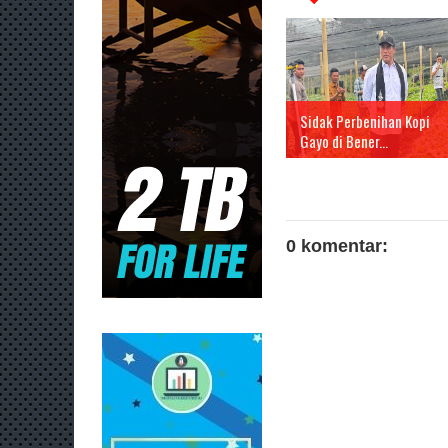
Sidak Perbenihan Kopi
Gayo di Bener...
0 komentar: