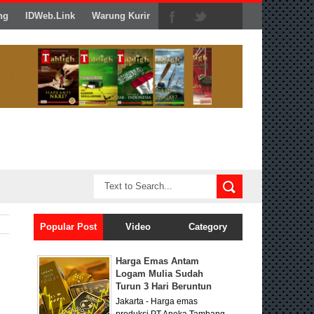
ng
IDWeb.Link
Warung Kurir
Popular Post
Video
Category
Harga Emas Antam
Logam Mulia Sudah
Turun 3 Hari Beruntun
Jakarta - Harga emas
produksi PT Aneka Tambang