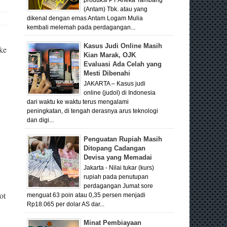
(Antam) Tbk. atau yang
dikenal dengan emas Antam Logam Mulia
kembali melemah pada perdagangan...
Kasus Judi Online Masih
ke
Kian Marak, OJK
Evaluasi Ada Celah yang
Mesti Dibenahi
JAKARTA – Kasus judi
online (judol) di Indonesia
dari waktu ke waktu terus mengalami
peningkatan, di tengah derasnya arus teknologi
dan digi...
Penguatan Rupiah Masih
Ditopang Cadangan
Devisa yang Memadai
Jakarta - Nilai tukar (kurs)
rupiah pada penutupan
perdagangan Jumat sore
ot
menguat 63 poin atau 0,35 persen menjadi
Rp18.065 per dolar AS dar...
.
Minat Pembiayaan