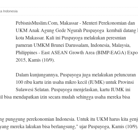
ta Indonesia
PebisnisMuslim.Com, Makassar - Menteri Perekonomian dan
UKM Anak Agung Gede Ngurah Puspayoga ‎ kembali datang 
kota Makassar. Kali ini Puspayoga melakukan peresmian
pameran UMKM Brunei Darussalam, Indonesia, Malaysia,
Philippines - East ASEAN Growth Area (BIMP-EAGA) Expo
2015, Kamis (10/9).
Dalam kunjungannya, Puspayoga juga melakukan peluncuran
100 ribu kartu izin usaha mikro kecil (IUMK) untuk Provinsi
Sulawesi Selatan. Puspayoga menjelaskan, kartu IUMK ini
il bisa mendapatkan izin secara mudah sehingga usaha mereka bisa
g punggung perekonomian Indonesia. Untuk itu UKM harus kita genj
 yang mereka lakukan bisa berlangsung," ujar Puspayoga, Kamis (10/9)