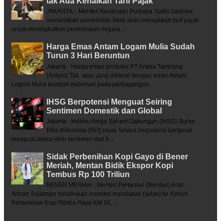
tak Ada Kenaikan Tarif Pajak
JAKARTA – Menteri Keuangan Purbaya Yudhi Sadewa
memastikan pemerintah tidak akan menaikkan tarif pajak
untuk meningkatkan penerimaan negara....
Harga Emas Antam Logam Mulia Sudah
Turun 3 Hari Beruntun
Jakarta - Harga emas produksi PT Aneka Tambang
(Antam) Tbk. atau yang dikenal dengan emas Antam
Logam Mulia kembali melemah pada perdagangan...
IHSG Berpotensi Menguat Seiring
Sentimen Domestik dan Global
Jakarta - Indeks Harga Saham Gabungan (IHSG) Bursa
Efek Indonesia (BEI) pada Selasa berpotensi bergerak
menguat dipicu oleh sentimen dari ti...
Sidak Perbenihan Kopi Gayo di Bener
Meriah, Mentan Bidik Ekspor Kopi
Tembus Rp 100 Triliun
BENER MERIAH - Menteri Pertanian (Mentan) Andi
Amran Sulaiman melakukan inspeksi mendadak (sidak) ke Kebun
Perbenihan Kopi Rimba Raya KM 60,...