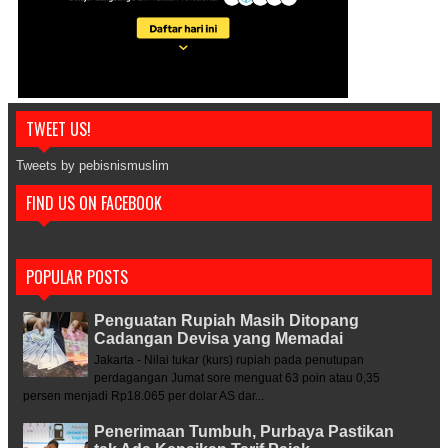
TWEET US!
Tweets by pebisnismuslim
FIND US ON FACEBOOK
POPULAR POSTS
Penguatan Rupiah Masih Ditopang
Cadangan Devisa yang Memadai
Jakarta - Nilai tukar (kurs) rupiah pada penutupan
perdagangan Jumat sore menguat 63 poin atau 0,35
persen menjadi Rp18.065 per dolar AS dar...
Penerimaan Tumbuh, Purbaya Pastikan