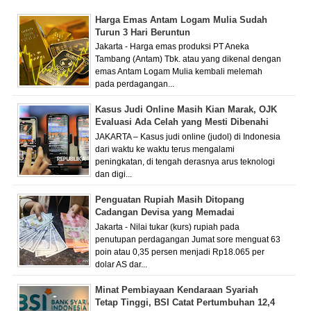
Harga Emas Antam Logam Mulia Sudah
Turun 3 Hari Beruntun
Jakarta - Harga emas produksi PT Aneka
Tambang (Antam) Tbk. atau yang dikenal dengan
emas Antam Logam Mulia kembali melemah
pada perdagangan...
Kasus Judi Online Masih Kian Marak, OJK
Evaluasi Ada Celah yang Mesti Dibenahi
JAKARTA – Kasus judi online (judol) di Indonesia
dari waktu ke waktu terus mengalami
peningkatan, di tengah derasnya arus teknologi
dan digi...
Penguatan Rupiah Masih Ditopang
Cadangan Devisa yang Memadai
Jakarta - Nilai tukar (kurs) rupiah pada
penutupan perdagangan Jumat sore menguat 63
poin atau 0,35 persen menjadi Rp18.065 per
dolar AS dar...
Minat Pembiayaan Kendaraan Syariah
Tetap Tinggi, BSI Catat Pertumbuhan 12,4