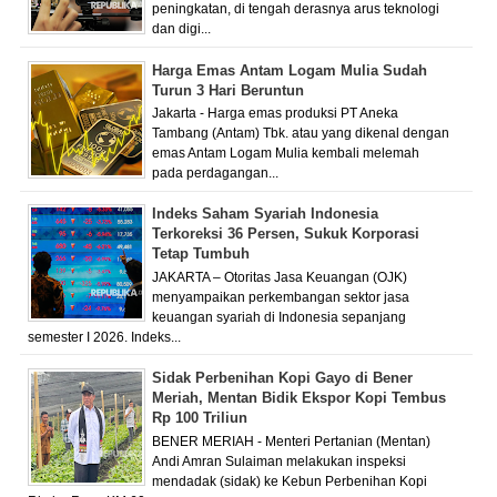
peningkatan, di tengah derasnya arus teknologi
dan digi...
Harga Emas Antam Logam Mulia Sudah
Turun 3 Hari Beruntun
Jakarta - Harga emas produksi PT Aneka
Tambang (Antam) Tbk. atau yang dikenal dengan
emas Antam Logam Mulia kembali melemah
pada perdagangan...
Indeks Saham Syariah Indonesia
Terkoreksi 36 Persen, Sukuk Korporasi
Tetap Tumbuh
JAKARTA – Otoritas Jasa Keuangan (OJK)
menyampaikan perkembangan sektor jasa
keuangan syariah di Indonesia sepanjang
semester I 2026. Indeks...
Sidak Perbenihan Kopi Gayo di Bener
Meriah, Mentan Bidik Ekspor Kopi Tembus
Rp 100 Triliun
BENER MERIAH - Menteri Pertanian (Mentan)
Andi Amran Sulaiman melakukan inspeksi
mendadak (sidak) ke Kebun Perbenihan Kopi