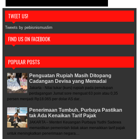
TWEET US!
Tweets by pebisnismuslim
FIND US ON FACEBOOK
POPULAR POSTS
Penguatan Rupiah Masih Ditopang
Cadangan Devisa yang Memadai
Jakarta - Nilai tukar (kurs) rupiah pada penutupan
perdagangan Jumat sore menguat 63 poin atau 0,35
persen menjadi Rp18.065 per dolar AS dar...
Penerimaan Tumbuh, Purbaya Pastikan
tak Ada Kenaikan Tarif Pajak
JAKARTA – Menteri Keuangan Purbaya Yudhi Sadewa
memastikan pemerintah tidak akan menaikkan tarif pajak
untuk meningkatkan penerimaan negara....