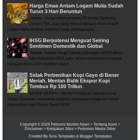
Harga Emas Antam Logam Mulia Sudah
Turun 3 Hari Beruntun
Jakarta - Harga emas produksi PT Aneka Tambang
(Antam) Tbk. atau yang dikenal dengan emas Antam
Logam Mulia kembali melemah pada perdagangan...
IHSG Berpotensi Menguat Seiring
Sentimen Domestik dan Global
Jakarta - Indeks Harga Saham Gabungan (IHSG) Bursa
Efek Indonesia (BEI) pada Selasa berpotensi bergerak
menguat dipicu oleh sentimen dari ti...
Sidak Perbenihan Kopi Gayo di Bener
Meriah, Mentan Bidik Ekspor Kopi
Tembus Rp 100 Triliun
BENER MERIAH - Menteri Pertanian (Mentan) Andi
Amran Sulaiman melakukan inspeksi mendadak (sidak) ke Kebun
Perbenihan Kopi Rimba Raya KM 60,...
Copyright ©
2026
Pebisnis Muslim News
> Tentang Kami
>
Disclaimer
> Kebijakan Situs
> Pedoman Media Siber
Created By
Sora Templates
&
Blogger Templates