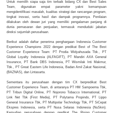
Untuk memilih siapa saja tim terbaik bidang CX dan Best Sales
Team, digunakan empat parameter yakni kemampuan
mengidentifikasi masalah, kualitas strategi dan rancangan program,
tingkat inovasi, serta hasil dan dampak programnya. Penilaian
dilakukan oleh dewan juri yang memiliki pengalaman panjang di
dunia pemasaran dan penjualan, termasuk menduduki jabatan
direksi sejumlah perusahaan.
Berikut adalah daftar penerima penghargaan Indonesia Customer
Experience Champions 2022 dengan predikat Best of The Best
Customer Experience Team: PT Prodia Widyahusada Tbk., PT
Global Loyalty Indonesia (ALFAGIFT), PT Mandiri AXA General
Insurance, PT Bank DBS Indonesia, PT Wismilak Inti Makmur,
Tbk., PT Great Eastern Life Indonesia, Badan Amil Zakat Nasional,
(BAZNAS), dan Lintasarta.
Sementara itu perusahaan dengan tim CX berpredikat Best
Customer Experience Team, di antaranya PT HM Sampoerna Tbk,
PT Tribun Digital Online, PT Nojorono Tobacco International, PT
Link Net Tbk (First Media), PT Polytama Propindo, PT Lippo
General Insurance Tbk, PT Multipolar Technology Tbk, PT SiCepat
Ekspres Indonesia, serta PT Nusa Selaras Indonesia (NuSkin).
Kemudian perusahaan dengan predikat The Rising Customer