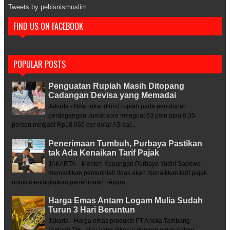
Tweets by pebisnismuslim
FIND US ON FACEBOOK
POPULAR POSTS
Penguatan Rupiah Masih Ditopang
Cadangan Devisa yang Memadai
Jakarta - Nilai tukar (kurs) rupiah pada penutupan
perdagangan Jumat sore menguat 63 poin atau 0,35
persen menjadi Rp18.065 per dolar AS dar...
Penerimaan Tumbuh, Purbaya Pastikan
tak Ada Kenaikan Tarif Pajak
JAKARTA – Menteri Keuangan Purbaya Yudhi Sadewa
memastikan pemerintah tidak akan menaikkan tarif pajak
untuk meningkatkan penerimaan negara....
Harga Emas Antam Logam Mulia Sudah
Turun 3 Hari Beruntun
Jakarta - Harga emas produksi PT Aneka Tambang