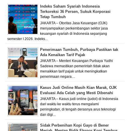
Indeks Saham Syariah Indonesia
Terkoreksi 36 Persen, Sukuk Korporasi
Tetap Tumbuh
JAKARTA – Otoritas Jasa Keuangan (OJK)
menyampaikan perkembangan sektor jasa
keuangan syariah di Indonesia sepanjang
semester I 2026. Indeks...
Penerimaan Tumbuh, Purbaya Pastikan tak
Ada Kenaikan Tarif Pajak
JAKARTA – Menteri Keuangan Purbaya Yudhi
Sadewa memastikan pemerintah tidak akan
menaikkan tarif pajak untuk meningkatkan
penerimaan negara....
Kasus Judi Online Masih Kian Marak, OJK
Evaluasi Ada Celah yang Mesti Dibenahi
JAKARTA – Kasus judi online (judol) di Indonesia
dari waktu ke waktu terus mengalami
peningkatan, di tengah derasnya arus teknologi
dan digi...
Sidak Perbenihan Kopi Gayo di Bener
Meriah, Mentan Bidik Ekspor Kopi Tembus