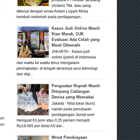
(Antam) Tbk. atau yang
dikenal dengan emas Antam Logam Mulia
kembali melemah pada perdagangan...
Kasus Judi Online Masih
Kian Marak, OJK
Evaluasi Ada Celah yang
Mesti Dibenahi
JAKARTA – Kasus judi
online (judol) di Indonesia
dari waktu ke waktu terus mengalami
peningkatan, di tengah derasnya arus teknologi
dan digi...
Penguatan Rupiah Masih
Ditopang Cadangan
Devisa yang Memadai
Jakarta - Nilai tukar (kurs)
rupiah pada penutupan
perdagangan Jumat sore
kan
menguat 63 poin atau 0,35 persen menjadi
ban
Rp18.065 per dolar AS dar...
Minat Pembiayaan