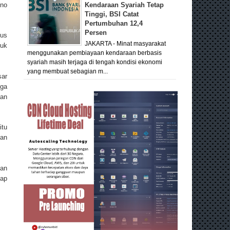
tno
Kendaraan Syariah Tetap
Tinggi, BSI Catat
Pertumbuhan 12,4
Persen
bus
JAKARTA - Minat masyarakat
suk
menggunakan pembiayaan kendaraan berbasis
syariah masih terjaga di tengah kondisi ekonomi
yang membuat sebagian m...
sar
uga
aan
itu
dan
ian
cap