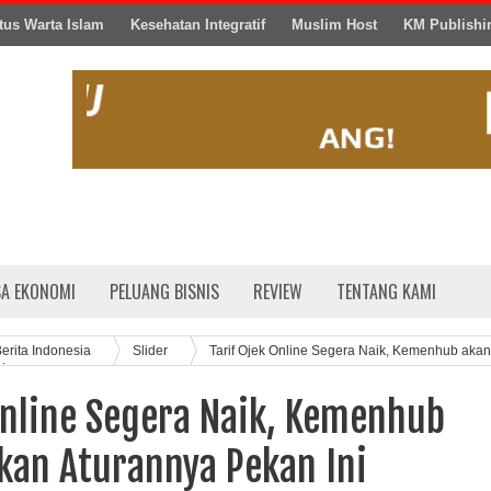
tus Warta Islam
Kesehatan Integratif
Muslim Host
KM Publishi
SA EKONOMI
PELUANG BISNIS
REVIEW
TENTANG KAMI
erita Indonesia
Slider
Tarif Ojek Online Segera Naik, Kemenhub akan
i
Online Segera Naik, Kemenhub
kan Aturannya Pekan Ini