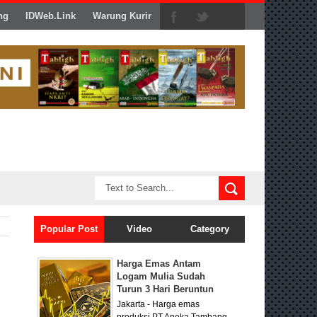
ng
IDWeb.Link
Warung Kurir
Popular Post
Video
Category
Harga Emas Antam
Logam Mulia Sudah
Turun 3 Hari Beruntun
Jakarta - Harga emas
produksi PT Aneka Tambang