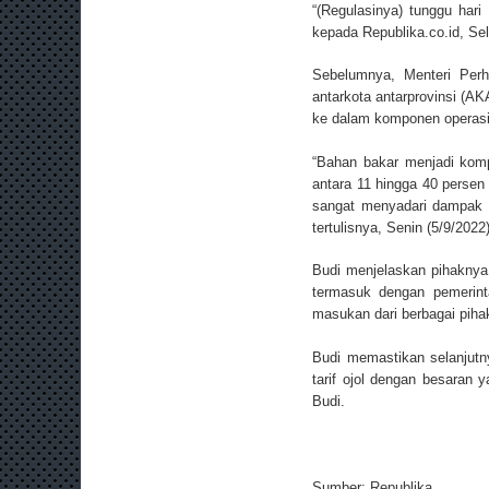
“(Regulasinya) tunggu har
kepada Republika.co.id, Se
Sebelumnya, Menteri Per
antarkota antarprovinsi (A
ke dalam komponen operasio
“Bahan bakar menjadi komp
antara 11 hingga 40 persen 
sangat menyadari dampak p
tertulisnya, Senin (5/9/202
Budi menjelaskan pihaknya
termasuk dengan pemerin
masukan dari berbagai piha
Budi memastikan selanjutn
tarif ojol dengan besaran 
Budi.
Sumber:
Republika