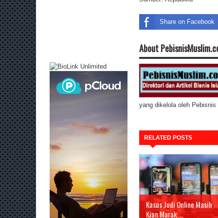
Share on Facebook
About PebisnisMuslim.
yang dikelola oleh Pebisni
RELATED POSTS
Kasus Judi Online Masih
Kian Marak,...