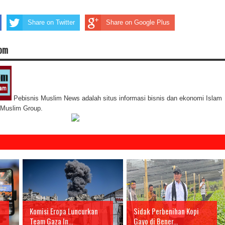
Share on Twitter
Share on Google Plus
com
Pebisnis Muslim News adalah situs informasi bisnis dan ekonomi Islam
s Muslim Group.
Komisi Eropa Luncurkan
Sidak Perbenihan Kopi
Team Gaza In...
Gayo di Bener...