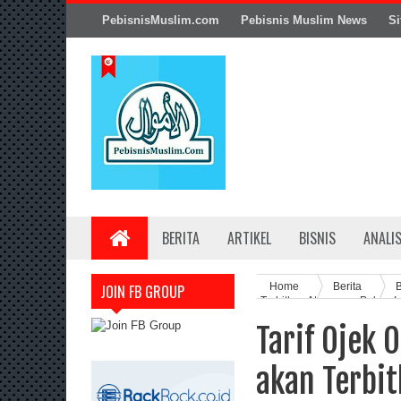
PebisnisMuslim.com
Pebisnis Muslim News
Si
BERITA
ARTIKEL
BISNIS
ANALI
Home
Berita
B
JOIN FB GROUP
Terbitkan Aturannya Pekan In
Tarif Ojek 
akan Terbit