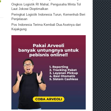
Ongkos Logistik RI Mahal, Pengusaha Minta Tol
Laut Jokowi Dioptimalkan
Peringkat Logistik Indonesia Turun, Kemenhub Beri
Penjelasan
Pos Indonesia Terima Kembali Dua Asetnya dari
Kejakgung