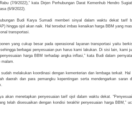
i Rabu (7/9/2022),” kata Dirjen Perhubungan Darat Kemenhub Hendro Sugia
lasa (6/9/2022).
hubungan Budi Karya Sumadi memberi sinyal dalam waktu dekat tarif 
KAP) hingga ojol akan naik. Hal tersebut imbas kenaikan harga BBM yang ma
nal transportasi.
onen yang cukup besar pada operasional layanan transportasi yaitu berki
sehingga berbagai penyesuaian pun harus kami lakukan. Di sisi lain, kami j
enyesuaian harga BBM terhadap angka inflasi,” kata Budi dalam pernyat
2) malam.
 sudah melakukan koordinasi dengan kementerian dan lembaga terkait. Hal 
tah daerah dan para pemangku kepentingan serta mendengarkan saran 
k.
ya akan menetapkan penyesuaian tarif ojol dalam waktu dekat. “Penyesua
yang telah disesuaikan dengan kondisi terakhir penyesuaian harga BBM,” u