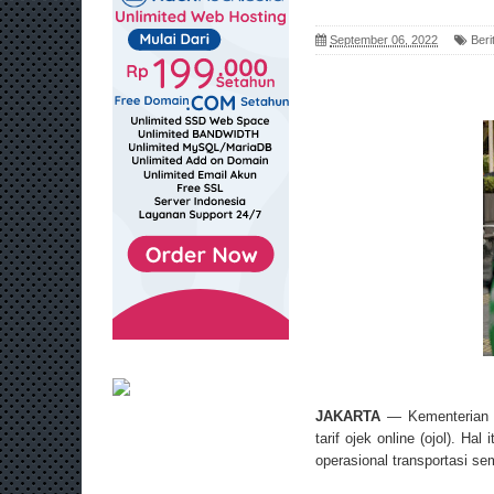
September 06, 2022
Beri
JAKARTA
— Kementerian P
tarif ojek online (ojol). 
operasional transportasi se