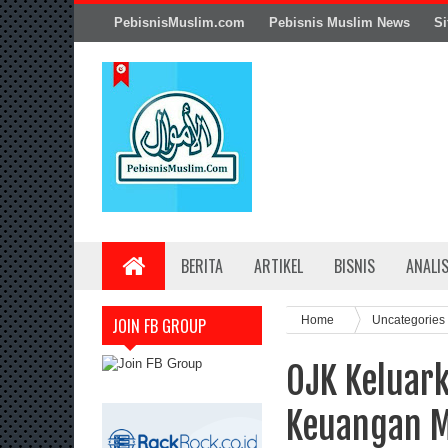
PebisnisMuslim.com
Pebisnis Muslim News
Si
BERITA
ARTIKEL
BISNIS
ANALI
Home
Uncategories
JOIN FB GROUP
OJK Keluar
Keuangan M