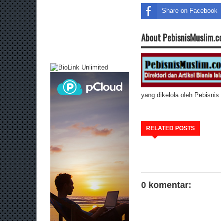
Share on Facebook
About PebisnisMuslim.
yang dikelola oleh Pebisni
RELATED POSTS
0 komentar: