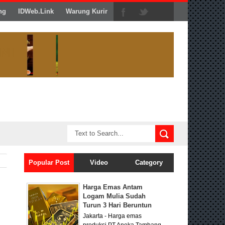
ng
IDWeb.Link
Warung Kurir
Popular Post
Video
Category
Harga Emas Antam
Logam Mulia Sudah
Turun 3 Hari Beruntun
Jakarta - Harga emas
produksi PT Aneka Tambang