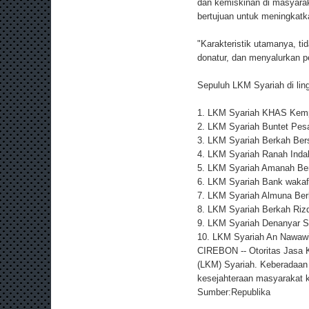
dan kemiskinan di masyarak
bertujuan untuk meningkatk
"Karakteristik utamanya, t
donatur, dan menyalurkan p
Sepuluh LKM Syariah di lin
1. LKM Syariah KHAS Kemp
2. LKM Syariah Buntet Pesa
3. LKM Syariah Berkah Ber
4. LKM Syariah Ranah Inda
5. LKM Syariah Amanah Ber
6. LKM Syariah Bank wakaf 
7. LKM Syariah Almuna Berk
8. LKM Syariah Berkah Rizqi
9. LKM Syariah Denanyar 
10. LKM Syariah An Nawawi
CIREBON -- Otoritas Jasa 
(LKM) Syariah. Keberadaa
kesejahteraan masyarakat k
Sumber:
Republika