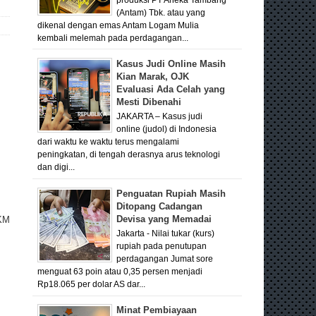
(Antam) Tbk. atau yang
dikenal dengan emas Antam Logam Mulia
kembali melemah pada perdagangan...
Kasus Judi Online Masih
Kian Marak, OJK
Evaluasi Ada Celah yang
Mesti Dibenahi
JAKARTA – Kasus judi
online (judol) di Indonesia
dari waktu ke waktu terus mengalami
peningkatan, di tengah derasnya arus teknologi
dan digi...
Penguatan Rupiah Masih
Ditopang Cadangan
Devisa yang Memadai
LKM
Jakarta - Nilai tukar (kurs)
rupiah pada penutupan
perdagangan Jumat sore
menguat 63 poin atau 0,35 persen menjadi
Rp18.065 per dolar AS dar...
Minat Pembiayaan