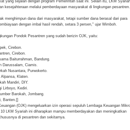
at yang sejalan dengan program Pemerintah saat ini. Selain itu, LKM Syaria
an kesejahteraan melalui pemberdayaan masyarakat di lingkungan pesantren.
idak menghimpun dana dari masyarakat, tetapi sumber dana berasal dari para
embiayaan dengan imbal hasil rendah, setara 3 persen," ujar Wimboh.
gkungan Pondok Pesantren yang sudah berizin OJK, yaitu:
ek, Cirebon.
ntren, Cirebon.
sama Baiturrahman, Bandung.
h Darussalam, Ciamis.
kah Nusantara, Purwokerto.
Alpansa, Klaten.
ah Mandiri, DIY.
 Lirboyo, Kediri.
Sumber Barokah, Jombang.
, Banten.[]
Keuangan (OJK) mengeluarkan izin operasi sepuluh Lembaga Keuangan Mikr
n 10 LKM Syariah ini diharapkan mampu memberdayakan dan meningkatkan
hususnya di pesantren dan sekitarnya.