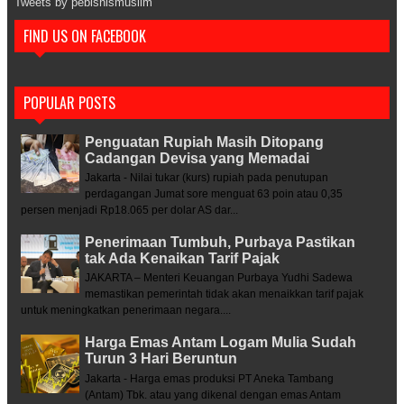
Tweets by pebisnismuslim
FIND US ON FACEBOOK
POPULAR POSTS
Penguatan Rupiah Masih Ditopang
Cadangan Devisa yang Memadai
Jakarta - Nilai tukar (kurs) rupiah pada penutupan
perdagangan Jumat sore menguat 63 poin atau 0,35
persen menjadi Rp18.065 per dolar AS dar...
Penerimaan Tumbuh, Purbaya Pastikan
tak Ada Kenaikan Tarif Pajak
JAKARTA – Menteri Keuangan Purbaya Yudhi Sadewa
memastikan pemerintah tidak akan menaikkan tarif pajak
untuk meningkatkan penerimaan negara....
Harga Emas Antam Logam Mulia Sudah
Turun 3 Hari Beruntun
Jakarta - Harga emas produksi PT Aneka Tambang
(Antam) Tbk. atau yang dikenal dengan emas Antam