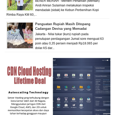
BENER MERIAH - Menteri Pertanian (Mentan)
Andi Amran Sulaiman melakukan inspeksi
mendadak (sidak) ke Kebun Perbenihan Kopi
Rimba Raya KM 60,...
Penguatan Rupiah Masih Ditopang
Cadangan Devisa yang Memadai
Jakarta - Nilai tukar (kurs) rupiah pada
penutupan perdagangan Jumat sore menguat 63
poin atau 0,35 persen menjadi Rp18.065 per
dolar AS dar...