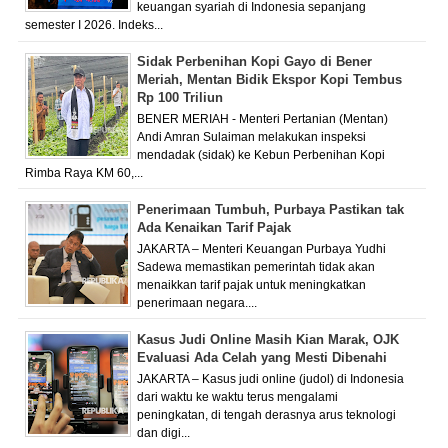
keuangan syariah di Indonesia sepanjang
semester I 2026. Indeks...
Sidak Perbenihan Kopi Gayo di Bener
Meriah, Mentan Bidik Ekspor Kopi Tembus
Rp 100 Triliun
BENER MERIAH - Menteri Pertanian (Mentan)
Andi Amran Sulaiman melakukan inspeksi
mendadak (sidak) ke Kebun Perbenihan Kopi
Rimba Raya KM 60,...
Penerimaan Tumbuh, Purbaya Pastikan tak
Ada Kenaikan Tarif Pajak
JAKARTA – Menteri Keuangan Purbaya Yudhi
Sadewa memastikan pemerintah tidak akan
menaikkan tarif pajak untuk meningkatkan
penerimaan negara....
Kasus Judi Online Masih Kian Marak, OJK
Evaluasi Ada Celah yang Mesti Dibenahi
JAKARTA – Kasus judi online (judol) di Indonesia
dari waktu ke waktu terus mengalami
peningkatan, di tengah derasnya arus teknologi
dan digi...