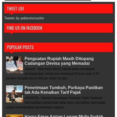
TWEET US!
Tweets by pebisnismuslim
FIND US ON FACEBOOK
POPULAR POSTS
Penguatan Rupiah Masih Ditopang
Cadangan Devisa yang Memadai
Jakarta - Nilai tukar (kurs) rupiah pada penutupan
perdagangan Jumat sore menguat 63 poin atau 0,35
persen menjadi Rp18.065 per dolar AS dar...
Penerimaan Tumbuh, Purbaya Pastikan
tak Ada Kenaikan Tarif Pajak
JAKARTA – Menteri Keuangan Purbaya Yudhi Sadewa
memastikan pemerintah tidak akan menaikkan tarif pajak
untuk meningkatkan penerimaan negara....
Harga Emas Antam Logam Mulia Sudah