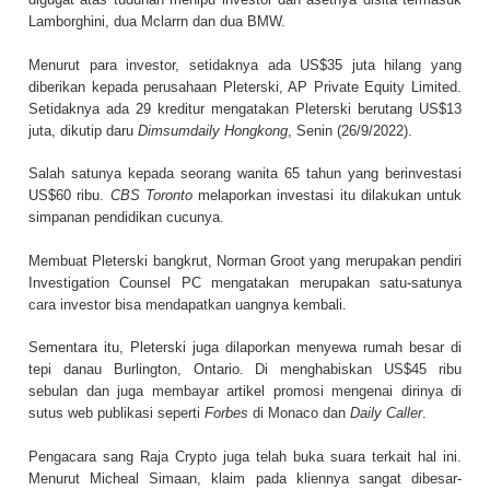
Lamborghini, dua Mclarrn dan dua BMW.
Menurut para investor, setidaknya ada US$35 juta hilang yang
diberikan kepada perusahaan Pleterski, AP Private Equity Limited.
Setidaknya ada 29 kreditur mengatakan Pleterski berutang US$13
juta, dikutip daru
Dimsumdaily Hongkong
, Senin (26/9/2022).
Salah satunya kepada seorang wanita 65 tahun yang berinvestasi
US$60 ribu.
CBS Toronto
melaporkan investasi itu dilakukan untuk
simpanan pendidikan cucunya.
Membuat Pleterski bangkrut, Norman Groot yang merupakan pendiri
Investigation Counsel PC mengatakan merupakan satu-satunya
cara investor bisa mendapatkan uangnya kembali.
Sementara itu, Pleterski juga dilaporkan menyewa rumah besar di
tepi danau Burlington, Ontario. Di menghabiskan US$45 ribu
sebulan dan juga membayar artikel promosi mengenai dirinya di
sutus web publikasi seperti
Forbes
di Monaco dan
Daily Caller
.
Pengacara sang Raja Crypto juga telah buka suara terkait hal ini.
Menurut Micheal Simaan, klaim pada kliennya sangat dibesar-