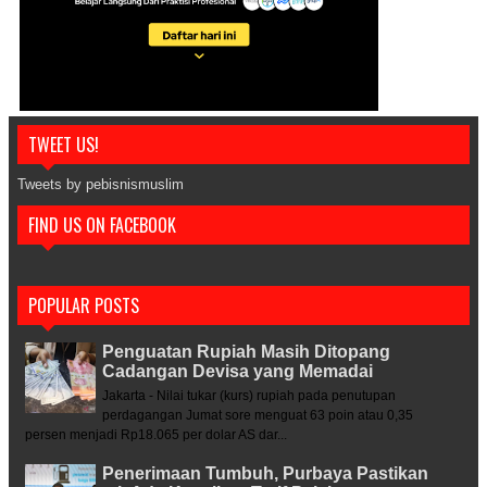
TWEET US!
Tweets by pebisnismuslim
FIND US ON FACEBOOK
POPULAR POSTS
Penguatan Rupiah Masih Ditopang
Cadangan Devisa yang Memadai
Jakarta - Nilai tukar (kurs) rupiah pada penutupan
perdagangan Jumat sore menguat 63 poin atau 0,35
persen menjadi Rp18.065 per dolar AS dar...
Penerimaan Tumbuh, Purbaya Pastikan