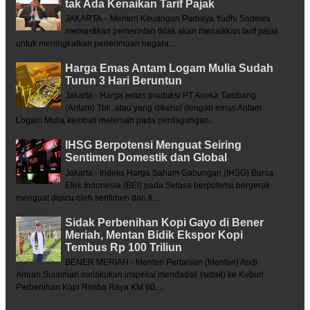
tak Ada Kenaikan Tarif Pajak
JAKARTA – Menteri Keuangan Purbaya Yudhi Sadewa
memastikan pemerintah tidak akan menaikkan tarif pajak
untuk meningkatkan penerimaan negara....
Harga Emas Antam Logam Mulia Sudah
Turun 3 Hari Beruntun
Jakarta - Harga emas produksi PT Aneka Tambang
(Antam) Tbk. atau yang dikenal dengan emas Antam
Logam Mulia kembali melemah pada perdagangan...
IHSG Berpotensi Menguat Seiring
Sentimen Domestik dan Global
Jakarta - Indeks Harga Saham Gabungan (IHSG) Bursa
Efek Indonesia (BEI) pada Selasa berpotensi bergerak
menguat dipicu oleh sentimen dari ti...
Sidak Perbenihan Kopi Gayo di Bener
Meriah, Mentan Bidik Ekspor Kopi
Tembus Rp 100 Triliun
BENER MERIAH - Menteri Pertanian (Mentan) Andi
Amran Sulaiman melakukan inspeksi mendadak (sidak) ke Kebun
Perbenihan Kopi Rimba Raya KM 60,...