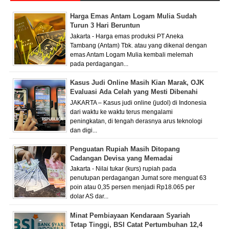
Harga Emas Antam Logam Mulia Sudah
Turun 3 Hari Beruntun
Jakarta - Harga emas produksi PT Aneka
Tambang (Antam) Tbk. atau yang dikenal dengan
emas Antam Logam Mulia kembali melemah
pada perdagangan...
Kasus Judi Online Masih Kian Marak, OJK
Evaluasi Ada Celah yang Mesti Dibenahi
JAKARTA – Kasus judi online (judol) di Indonesia
dari waktu ke waktu terus mengalami
peningkatan, di tengah derasnya arus teknologi
dan digi...
Penguatan Rupiah Masih Ditopang
Cadangan Devisa yang Memadai
Jakarta - Nilai tukar (kurs) rupiah pada
penutupan perdagangan Jumat sore menguat 63
poin atau 0,35 persen menjadi Rp18.065 per
dolar AS dar...
Minat Pembiayaan Kendaraan Syariah
Tetap Tinggi, BSI Catat Pertumbuhan 12,4